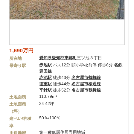
1,690万円
愛知県
愛知郡東郷町
三ツ池３丁目
所在地
赤池駅
バス12分 頤小学校前停 停歩6分
名鉄
最寄り駅
豊田線
赤池駅
徒歩43分
名古屋市鶴舞線
徳重駅
徒歩44分
名古屋市桜通線
平針駅
徒歩52分
名古屋市鶴舞線
113.79m²
土地面積
34.42坪
土地面積
（坪）
50％/100％
建ぺい/容積
率
第一種低層住居専用地域
用途地域