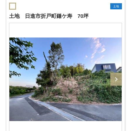
土地
土地 日進市折戸町鎌ケ寿 70坪