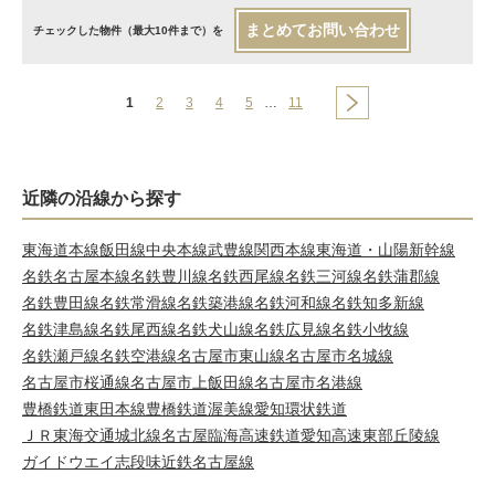
まとめてお問い合わせ
チェックした物件（最大10件まで）を
1
2
3
4
5
…
11
近隣の沿線から探す
東海道本線
飯田線
中央本線
武豊線
関西本線
東海道・山陽新幹線
名鉄名古屋本線
名鉄豊川線
名鉄西尾線
名鉄三河線
名鉄蒲郡線
名鉄豊田線
名鉄常滑線
名鉄築港線
名鉄河和線
名鉄知多新線
名鉄津島線
名鉄尾西線
名鉄犬山線
名鉄広見線
名鉄小牧線
名鉄瀬戸線
名鉄空港線
名古屋市東山線
名古屋市名城線
名古屋市桜通線
名古屋市上飯田線
名古屋市名港線
豊橋鉄道東田本線
豊橋鉄道渥美線
愛知環状鉄道
ＪＲ東海交通城北線
名古屋臨海高速鉄道
愛知高速東部丘陵線
ガイドウエイ志段味
近鉄名古屋線