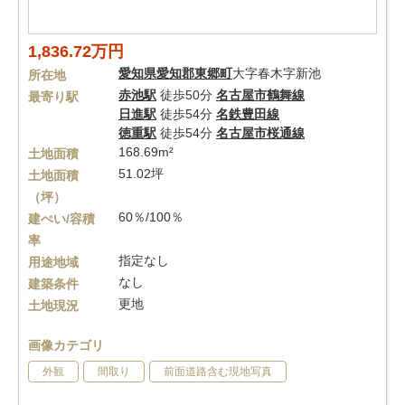
1,836.72万円
愛知県
愛知郡東郷町
大字春木字新池
所在地
赤池駅
徒歩50分
名古屋市鶴舞線
最寄り駅
日進駅
徒歩54分
名鉄豊田線
徳重駅
徒歩54分
名古屋市桜通線
168.69m²
土地面積
51.02坪
土地面積
（坪）
60％/100％
建ぺい/容積
率
指定なし
用途地域
なし
建築条件
更地
土地現況
画像カテゴリ
外観
間取り
前面道路含む現地写真