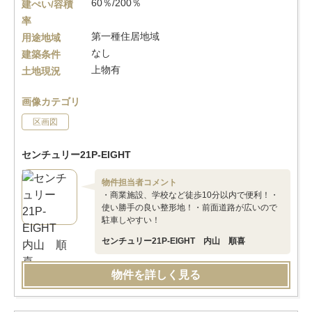
60％/200％
建ぺい/容積
率
第一種住居地域
用途地域
なし
建築条件
上物有
土地現況
画像カテゴリ
区画図
センチュリー21P-EIGHT
物件担当者コメント
・商業施設、学校など徒歩10分以内で便利！・
使い勝手の良い整形地！・前面道路が広いので
駐車しやすい！
センチュリー21P-EIGHT 内山 順喜
物件を詳しく見る