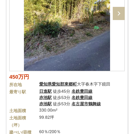
450万円
愛知県
愛知郡東郷町
大字春木字下鏡田
所在地
日進駅
徒歩45分
名鉄豊田線
最寄り駅
赤池駅
徒歩53分
名鉄豊田線
赤池駅
徒歩53分
名古屋市鶴舞線
330.00m²
土地面積
99.82坪
土地面積
（坪）
60％/200％
建ぺい/容積