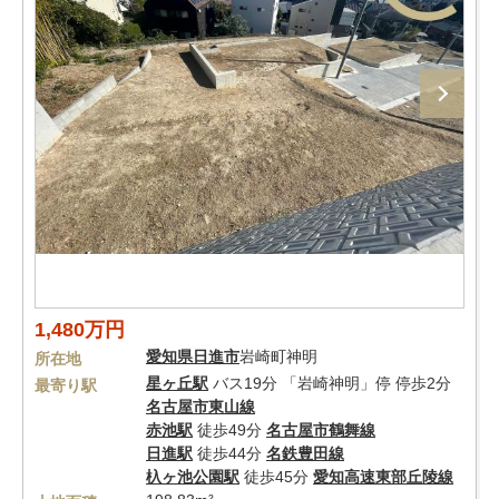
1,480万円
愛知県
日進市
岩崎町神明
所在地
星ヶ丘駅
バス19分 「岩崎神明」停 停歩2分
最寄り駅
名古屋市東山線
赤池駅
徒歩49分
名古屋市鶴舞線
日進駅
徒歩44分
名鉄豊田線
杁ヶ池公園駅
徒歩45分
愛知高速東部丘陵線