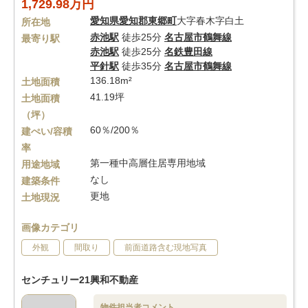
1,729.98万円
愛知県
愛知郡東郷町
大字春木字白土
所在地
赤池駅
徒歩25分
名古屋市鶴舞線
最寄り駅
赤池駅
徒歩25分
名鉄豊田線
平針駅
徒歩35分
名古屋市鶴舞線
136.18m²
土地面積
41.19坪
土地面積
（坪）
60％/200％
建ぺい/容積
率
第一種中高層住居専用地域
用途地域
なし
建築条件
更地
土地現況
画像カテゴリ
外観
間取り
前面道路含む現地写真
センチュリー21興和不動産
物件担当者コメント