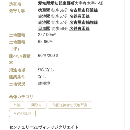
愛知県
愛知郡東郷町
大字春木字小坂
所在地
徳重駅
徒歩56分
名古屋市桜通線
最寄り駅
赤池駅
徒歩57分
名鉄豊田線
赤池駅
徒歩57分
名古屋市鶴舞線
日進駅
徒歩58分
名鉄豊田線
227.00m²
土地面積
68.66坪
土地面積
（坪）
60％/200％
建ぺい/容積
率
指定なし
用途地域
なし
建築条件
雑種地
土地現況
画像カテゴリ
外観
間取り
前面道路含む現地写真
その他現地
センチュリー21ヴィレッジクリエイト