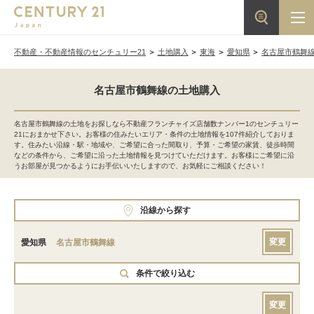
不動産・不動産情報のセンチュリー21
土地購入
東海
愛知県
名古屋市鶴舞
名古屋市鶴舞線の土地購入
名古屋市鶴舞線の土地をお探しなら不動産フランチャイズ店舗数ナンバー1のセンチュリー
21におまかせ下さい。お客様の住みたいエリア・条件の土地情報を107件紹介しておりま
す。住みたい沿線・駅・地域や、ご希望に合った間取り、予算・ご希望の家賃、徒歩時間
などの条件から、ご希望に沿った土地情報を見つけていただけます。お客様にご希望に沿
うお部屋が見つかるようにお手伝いいたしますので、お気軽にご相談ください！
沿線から探す
変更
愛知県
名古屋市鶴舞線
条件で絞り込む
変更