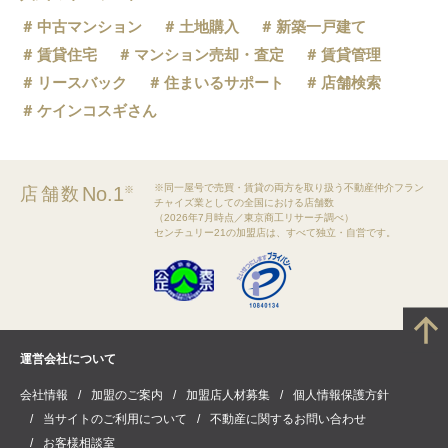
中古マンション
土地購入
新築一戸建て
賃貸住宅
マンション売却・査定
賃貸管理
リースバック
住まいるサポート
店舗検索
ケインコスギさん
※同一屋号で売買・賃貸の両方を取り扱う不動産仲介フラン
No.1
店舗数
※
チャイズ業としての全国における店舗数
（2026年7月時点／東京商工リサーチ調べ）
センチュリー21の加盟店は、すべて独立・自営です。
運営会社について
会社情報
加盟のご案内
加盟店人材募集
個人情報保護方針
当サイトのご利用について
不動産に関するお問い合わせ
お客様相談室