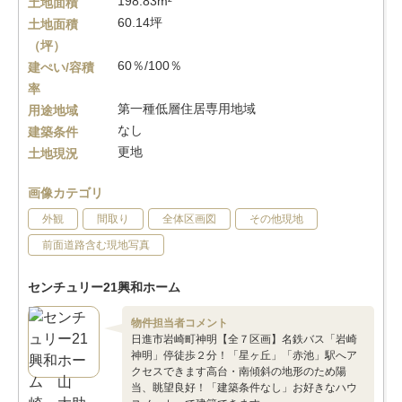
198.83m²
土地面積
60.14坪
土地面積
（坪）
60％/100％
建ぺい/容積
率
第一種低層住居専用地域
用途地域
なし
建築条件
更地
土地現況
画像カテゴリ
外観
間取り
全体区画図
その他現地
前面道路含む現地写真
センチュリー21興和ホーム
物件担当者コメント
日進市岩崎町神明【全７区画】名鉄バス「岩崎
神明」停徒歩２分！「星ヶ丘」「赤池」駅へア
クセスできます高台・南傾斜の地形のため陽
当、眺望良好！「建築条件なし」お好きなハウ