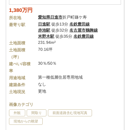
1,380万円
愛知県
日進市
折戸町鎌ケ寿
所在地
日進駅
徒歩13分
名鉄豊田線
最寄り駅
赤池駅
徒歩32分
名古屋市鶴舞線
米野木駅
徒歩35分
名鉄豊田線
231.94m²
土地面積
70.16坪
土地面積
（坪）
30％/50％
建ぺい/容積
率
第一種低層住居専用地域
用途地域
なし
建築条件
更地
土地現況
画像カテゴリ
外観
間取り
前面道路含む現地写真
現地からの眺望