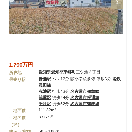
1,790万円
愛知県
愛知郡東郷町
三ツ池３丁目
所在地
赤池駅
バス12分 頤小学校前停 停歩6分
名鉄
最寄り駅
豊田線
赤池駅
徒歩43分
名古屋市鶴舞線
徳重駅
徒歩44分
名古屋市桜通線
平針駅
徒歩52分
名古屋市鶴舞線
111.32m²
土地面積
33.67坪
土地面積
（坪）
50％/100％
建ぺい/容積