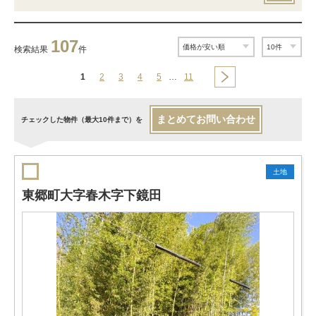
107
検索結果
件
1
2
3
4
5
…
11
まとめてお問い合わせ
チェックした物件（最大10件まで）を
土地
東郷町大字春木字下鏡田