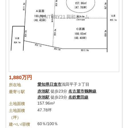
1,880万円
愛知県
日進市
浅田平子３丁目
所在地
赤池駅
徒歩23分
名古屋市鶴舞線
最寄り駅
赤池駅
徒歩23分
名鉄豊田線
157.96m²
土地面積
47.78坪
土地面積
（坪）
60％/100％
建ぺい/容積