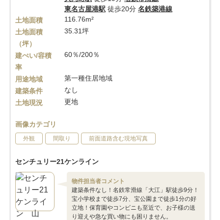
東名古屋港駅
徒歩20分
名鉄築港線
116.76m²
土地面積
35.31坪
土地面積
（坪）
60％/200％
建ぺい/容積
率
第一種住居地域
用途地域
なし
建築条件
更地
土地現況
画像カテゴリ
外観
間取り
前面道路含む現地写真
センチュリー21ケンライン
物件担当者コメント
建築条件なし！名鉄常滑線「大江」駅徒歩9分！
宝小学校まで徒歩7分、宝公園まで徒歩1分の好
立地！保育園やコンビニも至近で、お子様の送
り迎えや急な買い物にも困りません。