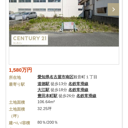
1,580万円
愛知県
名古屋市南区
観音町１丁目
所在地
道徳駅
徒歩13分
名鉄常滑線
最寄り駅
大江駅
徒歩18分
名鉄常滑線
豊田本町駅
徒歩26分
名鉄常滑線
106.64m²
土地面積
32.25坪
土地面積
（坪）
80％/200％
建ぺい/容積