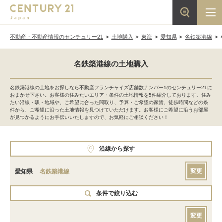
不動産・不動産情報のセンチュリー21
土地購入
東海
愛知県
名鉄築港線
名鉄築港線の土地購入
名鉄築港線の土地をお探しなら不動産フランチャイズ店舗数ナンバー1のセンチュリー21に
おまかせ下さい。お客様の住みたいエリア・条件の土地情報を5件紹介しております。住み
たい沿線・駅・地域や、ご希望に合った間取り、予算・ご希望の家賃、徒歩時間などの条
件から、ご希望に沿った土地情報を見つけていただけます。お客様にご希望に沿うお部屋
が見つかるようにお手伝いいたしますので、お気軽にご相談ください！
沿線から探す
変更
愛知県
名鉄築港線
条件で絞り込む
変更