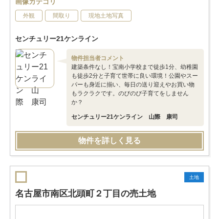
画像カテゴリ
外観
間取り
現地土地写真
センチュリー21ケンライン
物件担当者コメント
建築条件なし！宝南小学校まで徒歩1分、幼稚園
も徒歩2分と子育て世帯に良い環境！公園やスー
パーも身近に揃い、毎日の送り迎えやお買い物
もラクラクです。のびのび子育てをしません
か？
センチュリー21ケンライン 山際 康司
物件を詳しく見る
土地
名古屋市南区北頭町２丁目の売土地