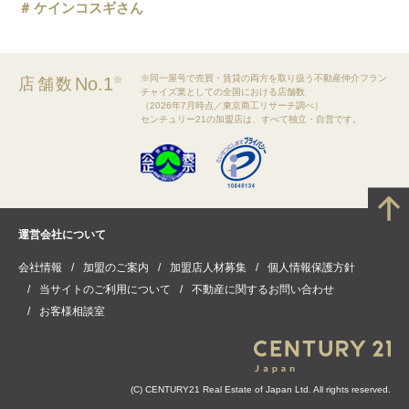
ケインコスギさん
※同一屋号で売買・賃貸の両方を取り扱う不動産仲介フラン
No.1
店舗数
※
チャイズ業としての全国における店舗数
（2026年7月時点／東京商工リサーチ調べ）
センチュリー21の加盟店は、すべて独立・自営です。
運営会社について
会社情報
加盟のご案内
加盟店人材募集
個人情報保護方針
当サイトのご利用について
不動産に関するお問い合わせ
お客様相談室
(C) CENTURY21 Real Estate of Japan Ltd. All rights reserved.