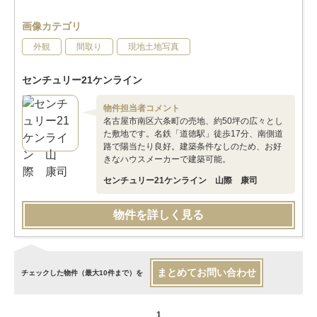
画像カテゴリ
外観
間取り
現地土地写真
センチュリー21ケンライン
物件担当者コメント
名古屋市南区六条町の売地、約50坪の広々とし
た敷地です。名鉄「道徳駅」徒歩17分、南側道
路で陽当たり良好。建築条件なしのため、お好
きなハウスメーカーで建築可能。
センチュリー21ケンライン 山際 康司
物件を詳しく見る
まとめてお問い合わせ
チェックした物件（最大10件まで）を
1