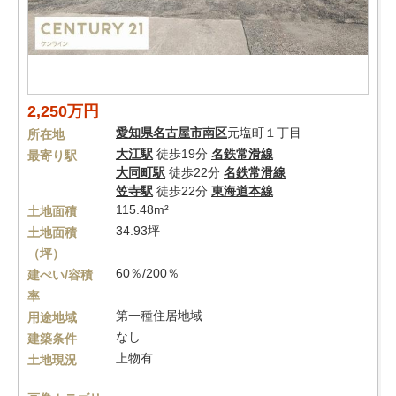
2,250万円
愛知県
名古屋市南区
元塩町１丁目
所在地
大江駅
徒歩19分
名鉄常滑線
最寄り駅
大同町駅
徒歩22分
名鉄常滑線
笠寺駅
徒歩22分
東海道本線
115.48m²
土地面積
34.93坪
土地面積
（坪）
60％/200％
建ぺい/容積
率
第一種住居地域
用途地域
なし
建築条件
上物有
土地現況