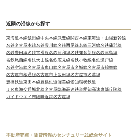
近隣の沿線から探す
東海道本線
飯田線
中央本線
武豊線
関西本線
東海道・山陽新幹線
名鉄名古屋本線
名鉄豊川線
名鉄西尾線
名鉄三河線
名鉄蒲郡線
名鉄豊田線
名鉄常滑線
名鉄河和線
名鉄知多新線
名鉄津島線
名鉄尾西線
名鉄犬山線
名鉄広見線
名鉄小牧線
名鉄瀬戸線
名鉄空港線
名古屋市東山線
名古屋市名城線
名古屋市鶴舞線
名古屋市桜通線
名古屋市上飯田線
名古屋市名港線
豊橋鉄道東田本線
豊橋鉄道渥美線
愛知環状鉄道
ＪＲ東海交通城北線
名古屋臨海高速鉄道
愛知高速東部丘陵線
ガイドウエイ志段味
近鉄名古屋線
不動産売買・賃貸情報のセンチュリー21総合サイト