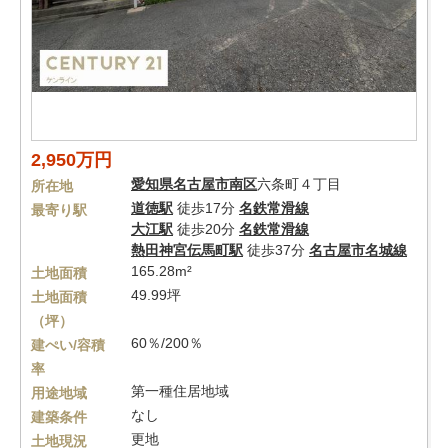
2,950万円
愛知県
名古屋市南区
六条町４丁目
所在地
道徳駅
徒歩17分
名鉄常滑線
最寄り駅
大江駅
徒歩20分
名鉄常滑線
熱田神宮伝馬町駅
徒歩37分
名古屋市名城線
165.28m²
土地面積
49.99坪
土地面積
（坪）
60％/200％
建ぺい/容積
率
第一種住居地域
用途地域
なし
建築条件
更地
土地現況