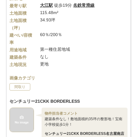
大江駅
徒歩19分
名鉄常滑線
最寄り駅
115.48m²
土地面積
34.93坪
土地面積
（坪）
60％/200％
建ぺい/容積
率
第一種住居地域
用途地域
なし
建築条件
更地
土地現況
画像カテゴリ
間取り
センチュリー21CKK BORDERLESS
物件担当者コメント
建築条件なし！敷地面積約35坪の整形地！宝南
小学校徒歩1分！
センチュリー21CKK BORDERLESS名古屋南店