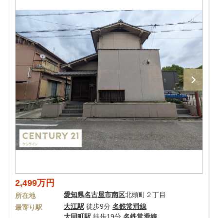
2,499万円
愛知県
名古屋市南区
北頭町２丁目
所在地
大江駅
徒歩9分
名鉄常滑線
最寄り駅
大同町駅
徒歩19分
名鉄常滑線