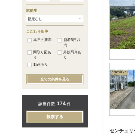
大府
（3）
共和
（3）
駅徒歩
南大高
（9）
大高
（4）
笠寺
（3）
熱田
（3）
こだわり条件
金山
（1）
尾頭橋
本日の新着
（2）
新着5日以
名古屋
（2）
内
清洲
（1）
間取り図あ
外観写真あ
稲沢
（3）
り
り
尾張一宮
（33）
動画あり
木曽川
（6）
全ての条件を見る
174
該当件数
件
検索する
センチュリ