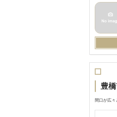
豊橋
間口が広々