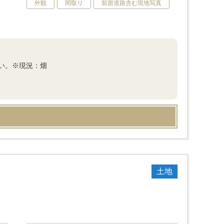
外観
間取り
前面道路含む現地写真
い。※現況：畑
土地