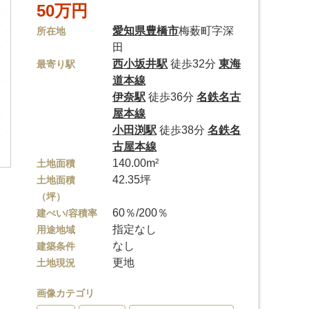
50万円
愛知県
豊橋市
梅薮町字深
所在地
田
西小坂井駅
徒歩32分
東海
最寄り駅
道本線
伊奈駅
徒歩36分
名鉄名古
屋本線
小田渕駅
徒歩38分
名鉄名
古屋本線
140.00m²
土地面積
42.35坪
土地面積
（坪）
60％/200％
建ぺい/容積率
指定なし
用途地域
なし
建築条件
更地
土地現況
画像カテゴリ