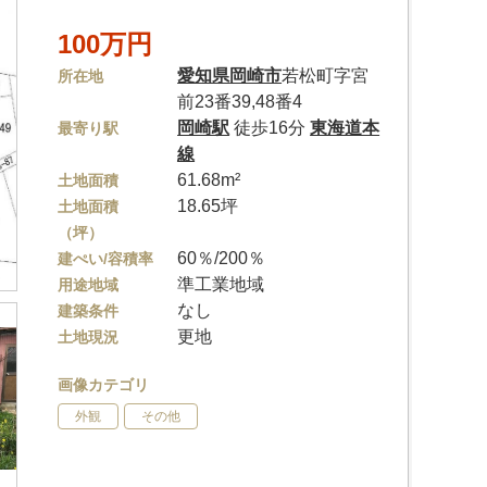
100万円
愛知県
岡崎市
若松町字宮
所在地
前23番39,48番4
岡崎駅
徒歩16分
東海道本
最寄り駅
線
61.68m²
土地面積
18.65坪
土地面積
（坪）
60％/200％
建ぺい/容積率
準工業地域
用途地域
なし
建築条件
更地
土地現況
画像カテゴリ
外観
その他