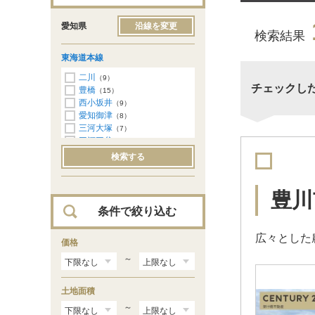
愛知県
沿線を変更
検索結果
東海道本線
二川
（9）
チェックし
豊橋
（15）
西小坂井
（9）
愛知御津
（8）
三河大塚
（7）
三河三谷
（5）
蒲郡
（2）
検索する
三河塩津
（3）
三ケ根
（4）
幸田
（6）
豊川
相見
（8）
条件で絞り込む
岡崎
（26）
西岡崎
（2）
広々とした
安城
価格
（7）
三河安城
（2）
～
東刈谷
（7）
野田新町
（9）
土地面積
刈谷
（6）
逢妻
（4）
～