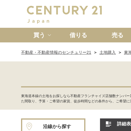
買う
借りる
売る
不動産・不動産情報のセンチュリー21
土地購入
東
新築一戸建て
中古一戸
東海道本線の土地をお探しなら不動産フランチャイズ店舗数ナンバー1
た間取り、予算・ご希望の家賃、徒歩時間などの条件から、ご希望に
詳細表
沿線から探す