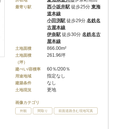
所在地
西小坂井駅
徒歩25分
東海
最寄り駅
道本線
小田渕駅
徒歩29分
名鉄名
古屋本線
伊奈駅
徒歩30分
名鉄名古
屋本線
866.00m²
土地面積
261.96坪
土地面積
（坪）
60％/200％
建ぺい/容積率
指定なし
用途地域
なし
建築条件
更地
土地現況
画像カテゴリ
外観
間取り
前面道路含む現地写真