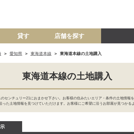
貸す
店舗を探す
海
愛知県
東海道本線
東海道本線の土地購入
建て
マンション
土地
事業投資用
東海道本線の土地購入
のセンチュリー21におまかせ下さい。お客様の住みたいエリア・条件の土地情報を
沿った土地情報を見つけていただけます。お客様にご希望に沿うお部屋が見つかる
示