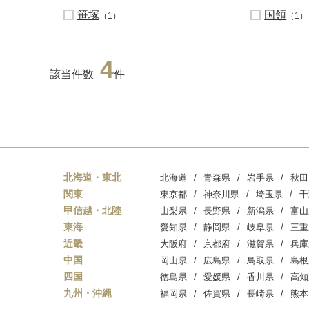
笹塚
国領
（1）
（1）
4
該当件数
件
北海道・東北
北海道
青森県
岩手県
秋田
関東
東京都
神奈川県
埼玉県
千
甲信越・北陸
山梨県
長野県
新潟県
富山
東海
愛知県
静岡県
岐阜県
三重
近畿
大阪府
京都府
滋賀県
兵庫
中国
岡山県
広島県
鳥取県
島根
四国
徳島県
愛媛県
香川県
高知
九州・沖縄
福岡県
佐賀県
長崎県
熊本