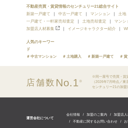
不動産売買・賃貸情報のセンチュリー21総合サイト
新築一戸建て
中古一戸建て
マンション
土地
一戸建て・一軒家売却査定
土地売却査定
マンシ
加盟店人材募集
イメージキャラクター紹介
W
人気のキーワー
ド
中古マンション
土地購入
新築一戸建て
賃
※同一屋号で売買・賃
No.1
店舗数
※
（2026年7月時点／
センチュリー21の加
会社情報
加盟のご案内
加盟店人
運営会社について
不動産に関するお問い合わせ
お