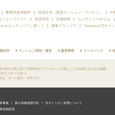
事業投資用物件
賃貸住宅（賃貸マンション・アパート）
不
ョンライブラリー
賃貸管理
店舗検索
センチュリー21とは
ho is センチュリワン君！？
接客グランプリ
Youtube公式チャ
貸住宅
マンション売却・査定
賃貸管理
リースバック
貸の両方を取り扱う不動産仲介フランチャイズ業としての全国における店舗数
東京商工リサーチ調べ）
盟店は、すべて独立・自営です。
材募集
個人情報保護方針
当サイトのご利用について
客様相談室