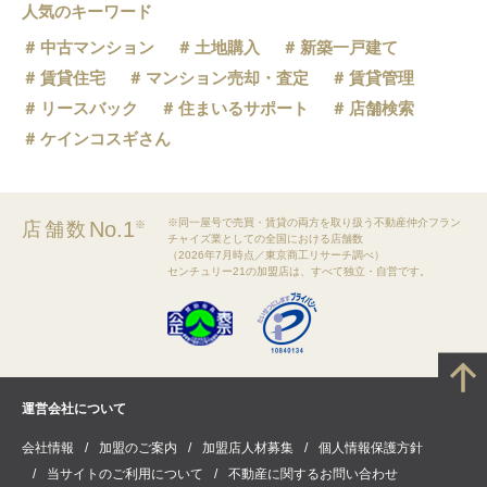
人気のキーワード
中古マンション
土地購入
新築一戸建て
賃貸住宅
マンション売却・査定
賃貸管理
リースバック
住まいるサポート
店舗検索
ケインコスギさん
※同一屋号で売買・賃貸の両方を取り扱う不動産仲介フラン
No.1
店舗数
※
チャイズ業としての全国における店舗数
（2026年7月時点／東京商工リサーチ調べ）
センチュリー21の加盟店は、すべて独立・自営です。
運営会社について
会社情報
加盟のご案内
加盟店人材募集
個人情報保護方針
当サイトのご利用について
不動産に関するお問い合わせ