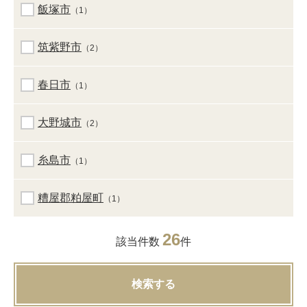
飯塚市
（1）
筑紫野市
（2）
春日市
（1）
大野城市
（2）
糸島市
（1）
糟屋郡粕屋町
（1）
26
該当件数
件
検索する