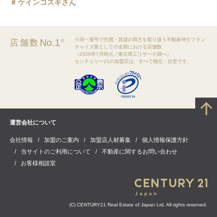
ケインコスギさん
※同一屋号で売買・賃貸の両方を取り扱う不動産仲介フラン
No.1
店舗数
※
チャイズ業としての全国における店舗数
（2026年7月時点／東京商工リサーチ調べ）
センチュリー21の加盟店は、すべて独立・自営です。
運営会社について
会社情報
加盟のご案内
加盟店人材募集
個人情報保護方針
当サイトのご利用について
不動産に関するお問い合わせ
お客様相談室
(C) CENTURY21 Real Estate of Japan Ltd. All rights reserved.