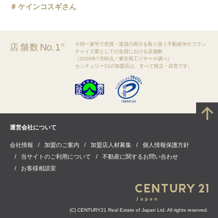
ケインコスギさん
※同一屋号で売買・賃貸の両方を取り扱う不動産仲介フラン
No.1
店舗数
※
チャイズ業としての全国における店舗数
（2026年7月時点／東京商工リサーチ調べ）
センチュリー21の加盟店は、すべて独立・自営です。
運営会社について
会社情報
加盟のご案内
加盟店人材募集
個人情報保護方針
当サイトのご利用について
不動産に関するお問い合わせ
お客様相談室
(C) CENTURY21 Real Estate of Japan Ltd. All rights reserved.