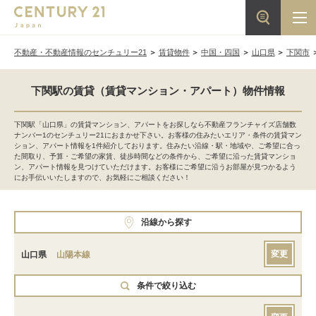
不動産・不動産情報のセンチュリー21
賃貸物件
中国・四国
山口県
下関市
下関駅の賃貸（賃貸マンション・アパート）物件情報
下関駅「山口県」の賃貸マンション、アパートをお探しなら不動産フランチャイズ店舗数
ナンバー1のセンチュリー21におまかせ下さい。お客様の住みたいエリア・条件の賃貸マン
ション、アパート情報を1件紹介しております。住みたい沿線・駅・地域や、ご希望に合っ
た間取り、予算・ご希望の家賃、徒歩時間などの条件から、ご希望に沿った賃貸マンショ
ン、アパート情報を見つけていただけます。お客様にご希望に沿うお部屋が見つかるよう
にお手伝いいたしますので、お気軽にご相談ください！
沿線から探す
変更
山口県
山陽本線
条件で絞り込む