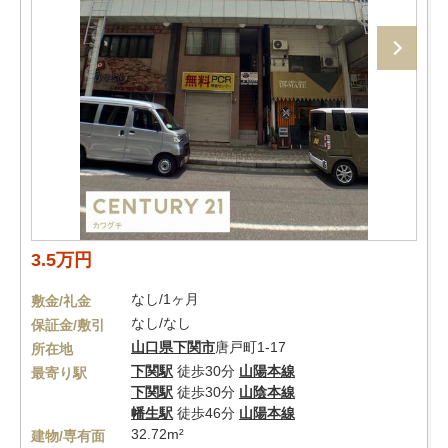
3.5万円
なし/1ヶ月
敷金/礼金
なし/なし
保証金/敷引
山口県
下関市
唐戸町1-17
所在地
下関駅
徒歩30分
山陽本線
最寄り駅
下関駅
徒歩30分
山陰本線
幡生駅
徒歩46分
山陽本線
32.72m²
建物/専有面