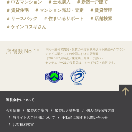
中古マンション
土地購入
新築一戸建て
賃貸住宅
マンション売却・査定
賃貸管理
リースバック
住まいるサポート
店舗検索
ケインコスギさん
※同一屋号で売買・賃貸の両方を取り扱う不動産仲介フラン
No.1
店舗数
※
チャイズ業としての全国における店舗数
（2026年7月時点／東京商工リサーチ調べ）
センチュリー21の加盟店は、すべて独立・自営です。
運営会社について
会社情報
加盟のご案内
加盟店人材募集
個人情報保護方針
当サイトのご利用について
不動産に関するお問い合わせ
お客様相談室