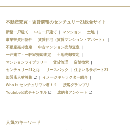
綾羅木
幡生
下関
幡生
不動産売買・賃貸情報のセンチュリー21総合サイト
下関
新築一戸建て
中古一戸建て
マンション
土地
事業投資用物件
賃貸住宅（賃貸マンション・アパート）
不動産売却査定
中古マンション売却査定
一戸建て・一軒家売却査定
土地売却査定
マンションライブラリー
賃貸管理
店舗検索
センチュリー21とは
リースバック
住まいるサポート21
加盟店人材募集
イメージキャラクター紹介
Who is センチュリワン君！？
接客グランプリ
Youtube公式チャンネル
成約者アンケート
人気のキーワード