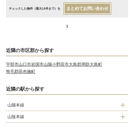
まとめてお問い合わせ
チェックした物件（最大10件まで）を
1
近隣の市区郡から探す
宇部市
山口市
岩国市
山陽小野田市
大島郡周防大島町
熊毛郡田布施町
近隣の駅から探す
山陽本線
山陰本線
長府
梶栗郷台地
新下関