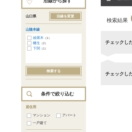
沿線から探す
山口県
沿線を変更
検索結果
山陰本線
綾羅木
（1）
チェックし
幡生
（2）
下関
（1）
検索する
チェックし
条件で絞り込む
居住用
マンション
アパート
一戸建て