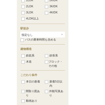
1LDK
2K/DK
2LDK
3K/DK
3LDK
4K/DK
4LDK以上
駅徒歩
バスの乗車時間も含める
建物構造
鉄筋系
鉄骨系
木造
ブロック・
その他
こだわり条件
本日の新着
新着5日以
内
間取り図あ
外観写真あ
り
り
動画あり