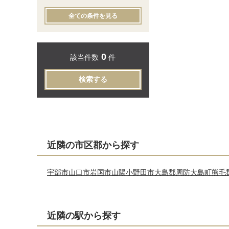
全ての条件を見る
0
該当件数
件
検索する
近隣の市区郡から探す
宇部市
山口市
岩国市
山陽小野田市
大島郡周防大島町
熊毛
近隣の駅から探す