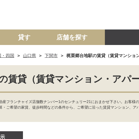
貸す
店舗を探す
国・四国
山口県
下関市
梶栗郷台地駅の賃貸（賃貸マンショ
建て
マンション
土地
事業投資用
の賃貸（賃貸マンション・アパ
動産フランチャイズ店舗数ナンバー1のセンチュリー21におまかせ下さい。お客様
算・ご希望の家賃、徒歩時間などの条件から、ご希望に沿った賃貸マンション、ア
示