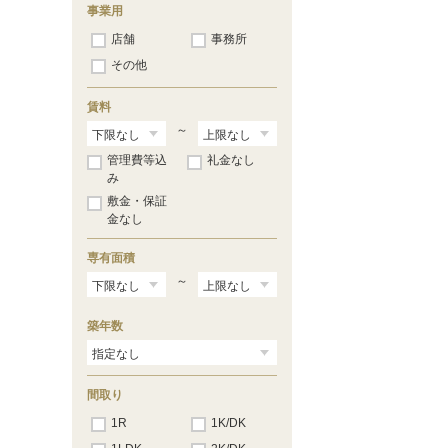
事業用
店舗
事務所
その他
賃料
～
管理費等込
礼金なし
み
敷金・保証
金なし
専有面積
～
築年数
間取り
1R
1K/DK