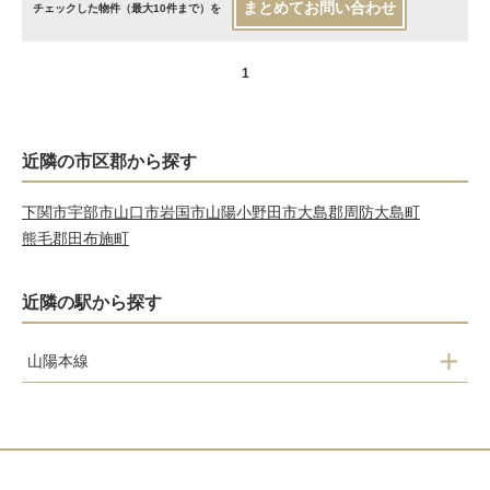
まとめてお問い合わせ
チェックした物件（最大10件まで）を
1
近隣の市区郡から探す
下関市
宇部市
山口市
岩国市
山陽小野田市
大島郡周防大島町
熊毛郡田布施町
近隣の駅から探す
山陽本線
厚狭
埴生
小月