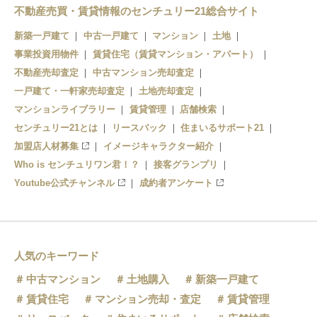
長府
不動産売買・賃貸情報のセンチュリー21総合サイト
新下関
新築一戸建て
中古一戸建て
マンション
土地
事業投資用物件
賃貸住宅（賃貸マンション・アパート）
幡生
不動産売却査定
中古マンション売却査定
下関
一戸建て・一軒家売却査定
土地売却査定
マンションライブラリー
賃貸管理
店舗検索
センチュリー21とは
リースバック
住まいるサポート21
加盟店人材募集
イメージキャラクター紹介
Who is センチュリワン君！？
接客グランプリ
Youtube公式チャンネル
成約者アンケート
人気のキーワード
中古マンション
土地購入
新築一戸建て
賃貸住宅
マンション売却・査定
賃貸管理