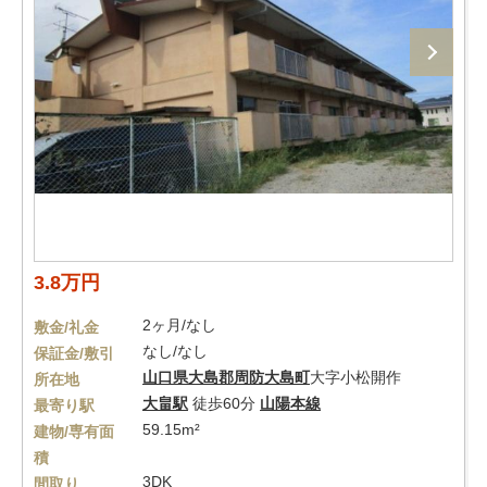
3.8万円
2ヶ月/なし
敷金/礼金
なし/なし
保証金/敷引
山口県
大島郡周防大島町
大字小松開作
所在地
大畠駅
徒歩60分
山陽本線
最寄り駅
59.15m²
建物/専有面
積
3DK
間取り