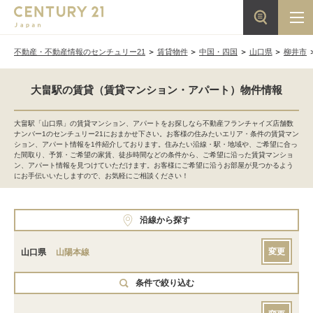
不動産・不動産情報のセンチュリー21
賃貸物件
中国・四国
山口県
柳井市
大畠駅の賃貸（賃貸マンション・アパート）物件情報
大畠駅「山口県」の賃貸マンション、アパートをお探しなら不動産フランチャイズ店舗数
ナンバー1のセンチュリー21におまかせ下さい。お客様の住みたいエリア・条件の賃貸マン
ション、アパート情報を1件紹介しております。住みたい沿線・駅・地域や、ご希望に合っ
た間取り、予算・ご希望の家賃、徒歩時間などの条件から、ご希望に沿った賃貸マンショ
ン、アパート情報を見つけていただけます。お客様にご希望に沿うお部屋が見つかるよう
にお手伝いいたしますので、お気軽にご相談ください！
沿線から探す
変更
山口県
山陽本線
条件で絞り込む