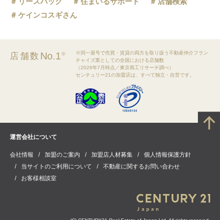
リースバック
住まいるサポート
店舗検索
ケインコスギさん
※同一屋号で売買・賃貸の両方を取り扱う不動産仲介フラン
No.1
店舗数
※
チャイズ業としての全国における店舗数
（2026年7月時点／東京商工リサーチ調べ）
センチュリー21の加盟店は、すべて独立・自営です。
運営会社について
会社情報
加盟のご案内
加盟店人材募集
個人情報保護方針
当サイトのご利用について
不動産に関するお問い合わせ
お客様相談室