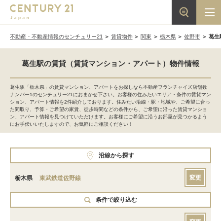
不動産・不動産情報のセンチュリー21
賃貸物件
関東
栃木県
佐野市
葛生
葛生駅の賃貸（賃貸マンション・アパート）物件情報
葛生駅「栃木県」の賃貸マンション、アパートをお探しなら不動産フランチャイズ店舗数
ナンバー1のセンチュリー21におまかせ下さい。お客様の住みたいエリア・条件の賃貸マン
ション、アパート情報を2件紹介しております。住みたい沿線・駅・地域や、ご希望に合っ
た間取り、予算・ご希望の家賃、徒歩時間などの条件から、ご希望に沿った賃貸マンショ
ン、アパート情報を見つけていただけます。お客様にご希望に沿うお部屋が見つかるよう
にお手伝いいたしますので、お気軽にご相談ください！
沿線から探す
変更
栃木県
東武鉄道佐野線
条件で絞り込む