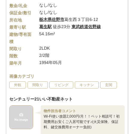
なし/なし
敷金/礼金
なし/なし
保証金/敷引
栃木県
佐野市
葛生西３丁目6-12
所在地
葛生駅
徒歩23分
東武鉄道佐野線
最寄り駅
54.16m²
建物/専有面
積
2LDK
間取り
2/2階
階数
1994年05月
築年月
画像カテゴリ
外観
間取り
リビング
キッチン
玄関
センチュリー21いい不動産ネット
物件担当者コメント
Wi-Fi使い放題2,000円/月！！ペット相談可！初
期費用お安くご入居可能です♪(火災保険、保証
料、鍵交換費用オーナー負担)