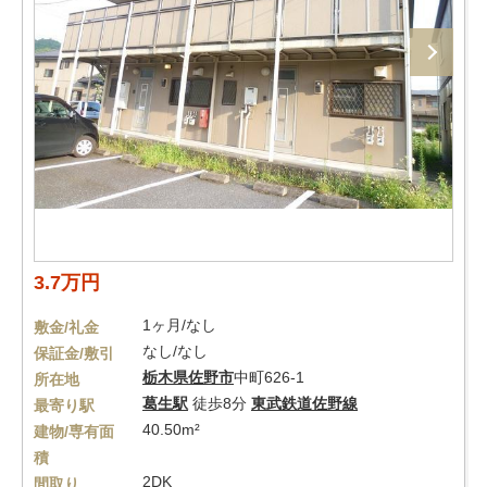
3.7万円
1ヶ月/なし
敷金/礼金
なし/なし
保証金/敷引
栃木県
佐野市
中町626-1
所在地
葛生駅
徒歩8分
東武鉄道佐野線
最寄り駅
40.50m²
建物/専有面
積
2DK
間取り