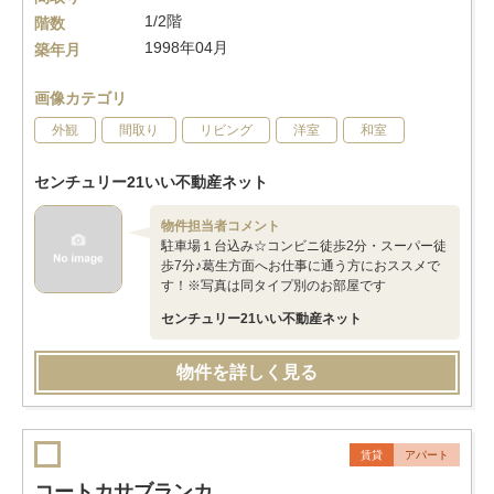
1/2階
階数
1998年04月
築年月
画像カテゴリ
外観
間取り
リビング
洋室
和室
センチュリー21いい不動産ネット
物件担当者コメント
駐車場１台込み☆コンビニ徒歩2分・スーパー徒
歩7分♪葛生方面へお仕事に通う方におススメで
す！※写真は同タイプ別のお部屋です
センチュリー21いい不動産ネット
物件を詳しく見る
賃貸
アパート
コートカサブランカ