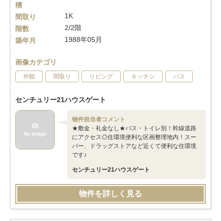
積
1K
間取り
2/2階
階数
1988年05月
築年月
画像カテゴリ
外観
間取り
リビング
キッチン
バス
センチュリー21ハウスゲート
物件担当者コメント
★敷金・礼金なし★バス・トイレ別！幹線道路
にアクセス◎住環境便利な区画整理地内！スー
パー、ドラッグストアなど近くて便利な住環境
です♪
センチュリー21ハウスゲート
物件を詳しく見る