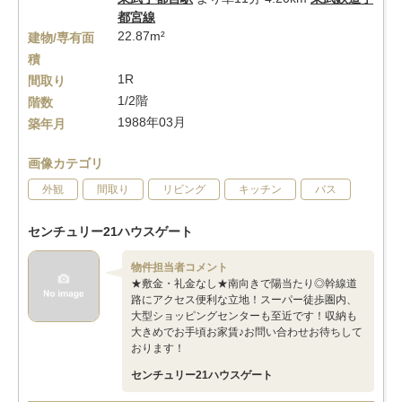
都宮線
22.87m²
建物/専有面
積
1R
間取り
1/2階
階数
1988年03月
築年月
画像カテゴリ
外観
間取り
リビング
キッチン
バス
センチュリー21ハウスゲート
物件担当者コメント
★敷金・礼金なし★南向きで陽当たり◎幹線道
路にアクセス便利な立地！スーパー徒歩圏内、
大型ショッピングセンターも至近です！収納も
大きめでお手頃お家賃♪お問い合わせお待ちして
おります！
センチュリー21ハウスゲート