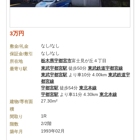
3万円
なし/なし
敷金/礼金
なし/なし
保証金/敷引
栃木県
宇都宮市
富士見が丘４丁目
所在地
東武宇都宮駅
徒歩50分
東武鉄道宇都宮線
最寄り駅
東武宇都宮駅
より車10分 4.00km
東武鉄道宇
都宮線
宇都宮駅
徒歩54分
東北本線
宇都宮駅
より車11分 4.30km
東北本線
27.30m²
建物/専有面
積
1R
間取り
2/2階
階数
1993年02月
築年月