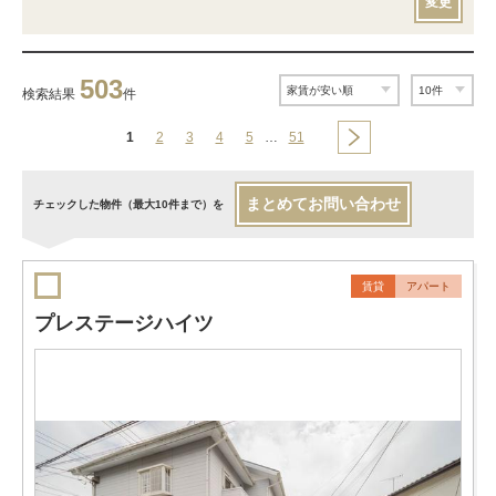
変更
503
検索結果
件
1
2
3
4
5
…
51
まとめてお問い合わせ
チェックした物件（最大10件まで）を
賃貸
アパート
プレステージハイツ