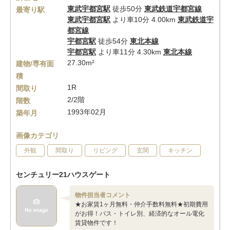
東武宇都宮駅
徒歩50分
東武鉄道宇都宮線
最寄り駅
東武宇都宮駅
より車10分 4.00km
東武鉄道宇
都宮線
宇都宮駅
徒歩54分
東北本線
宇都宮駅
より車11分 4.30km
東北本線
27.30m²
建物/専有面
積
1R
間取り
2/2階
階数
1993年02月
築年月
画像カテゴリ
外観
間取り
リビング
玄関
キッチン
センチュリー21ハウスゲート
物件担当者コメント
★お家賃1ヶ月無料・仲介手数料無料★初期費用
がお得！バス・トイレ別、経済的なオール電化
賃貸物件です！