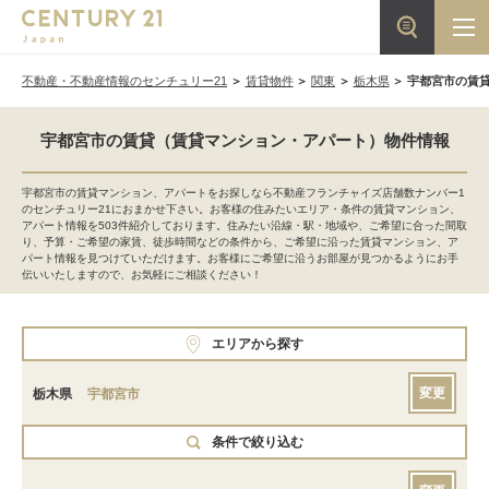
不動産・不動産情報のセンチュリー21
賃貸物件
関東
栃木県
宇都宮市の賃
宇都宮市の賃貸（賃貸マンション・アパート）物件情報
宇都宮市の賃貸マンション、アパートをお探しなら不動産フランチャイズ店舗数ナンバー1
のセンチュリー21におまかせ下さい。お客様の住みたいエリア・条件の賃貸マンション、
アパート情報を503件紹介しております。住みたい沿線・駅・地域や、ご希望に合った間取
り、予算・ご希望の家賃、徒歩時間などの条件から、ご希望に沿った賃貸マンション、ア
パート情報を見つけていただけます。お客様にご希望に沿うお部屋が見つかるようにお手
伝いいたしますので、お気軽にご相談ください！
エリアから探す
変更
栃木県
宇都宮市
条件で絞り込む