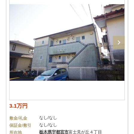
3.1万円
なし/なし
敷金/礼金
なし/なし
保証金/敷引
栃木県
宇都宮市
富士見が丘４丁目
所在地