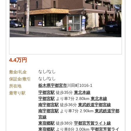
4.4万円
なし/なし
敷金/礼金
なし/なし
保証金/敷引
栃木県
宇都宮市
川田町1016-1
所在地
宇都宮駅
徒歩35分
東北本線
最寄り駅
宇都宮駅
より車7分 2.80km
東北本線
南宇都宮駅
徒歩36分
東武鉄道宇都宮線
南宇都宮駅
より車7分 2.90km
東武鉄道宇都
宮線
東宿郷駅
徒歩38分
宇都宮芳賀ライト線
東宿郷駅
より車8分 3.00km
宇都宮芳賀ライ