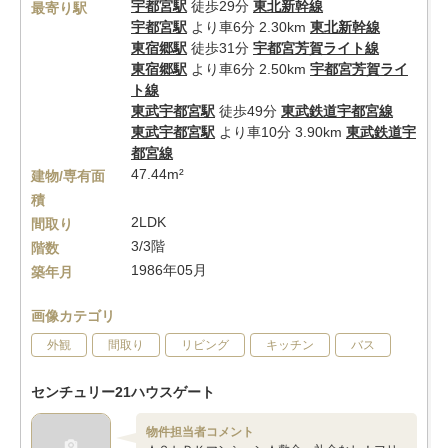
宇都宮駅
徒歩29分
東北新幹線
最寄り駅
宇都宮駅
より車6分 2.30km
東北新幹線
東宿郷駅
徒歩31分
宇都宮芳賀ライト線
東宿郷駅
より車6分 2.50km
宇都宮芳賀ライ
ト線
東武宇都宮駅
徒歩49分
東武鉄道宇都宮線
東武宇都宮駅
より車10分 3.90km
東武鉄道宇
都宮線
47.44m²
建物/専有面
積
2LDK
間取り
3/3階
階数
1986年05月
築年月
画像カテゴリ
外観
間取り
リビング
キッチン
バス
センチュリー21ハウスゲート
物件担当者コメント