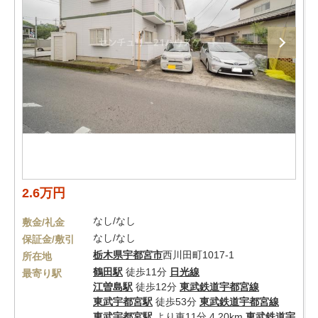
2.6万円
なし/なし
敷金/礼金
なし/なし
保証金/敷引
栃木県
宇都宮市
西川田町1017-1
所在地
鶴田駅
徒歩11分
日光線
最寄り駅
江曽島駅
徒歩12分
東武鉄道宇都宮線
東武宇都宮駅
徒歩53分
東武鉄道宇都宮線
東武宇都宮駅
より車11分 4.20km
東武鉄道宇