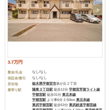
3.7万円
なし/なし
敷金/礼金
なし/なし
保証金/敷引
栃木県
宇都宮市
泉が丘２丁目
所在地
陽東３丁目駅
徒歩12分
宇都宮芳賀ライト線
最寄り駅
宇都宮駅
徒歩31分
東北本線
宇都宮駅
より車6分 2.50km
東北本線
東武宇都宮駅
徒歩53分
東武鉄道宇都宮線