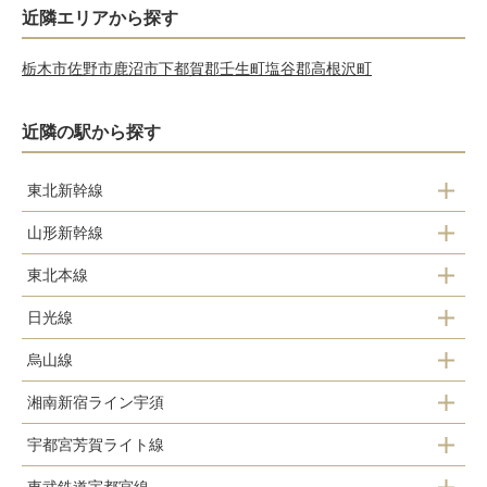
近隣エリアから探す
栃木市
佐野市
鹿沼市
下都賀郡壬生町
塩谷郡高根沢町
近隣の駅から探す
東北新幹線
山形新幹線
宇都宮駅
東北本線
宇都宮駅
日光線
雀宮駅
烏山線
宇都宮駅
宇都宮駅
湘南新宿ライン宇須
宇都宮駅
鶴田駅
岡本駅
宇都宮芳賀ライト線
宇都宮駅
岡本駅