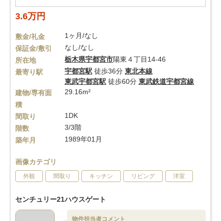
3.6万円
1ヶ月/なし
敷金/礼金
なし/なし
保証金/敷引
栃木県
宇都宮市
陽東４丁目14-46
所在地
宇都宮駅
徒歩36分
東北本線
最寄り駅
東武宇都宮駅
徒歩60分
東武鉄道宇都宮線
29.16m²
建物/専有面
積
1DK
間取り
3/3階
階数
1989年01月
築年月
画像カテゴリ
外観
間取り
キッチン
リビング
洋室
センチュリー21ハウスゲート
物件担当者コメント