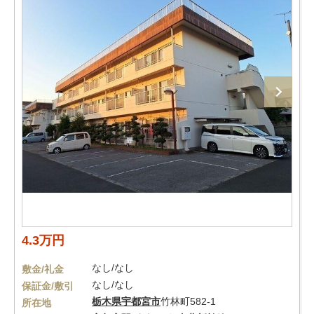
4.3万円
なし/なし
敷金/礼金
なし/なし
保証金/敷引
栃木県
宇都宮市
竹林町582-1
所在地