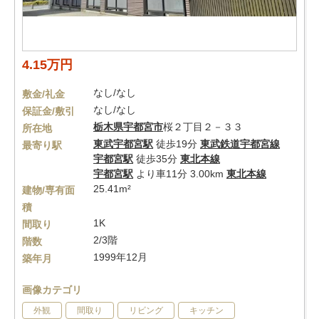
4.15万円
なし/なし
敷金/礼金
なし/なし
保証金/敷引
栃木県
宇都宮市
桜２丁目２－３３
所在地
東武宇都宮駅
徒歩19分
東武鉄道宇都宮線
最寄り駅
宇都宮駅
徒歩35分
東北本線
宇都宮駅
より車11分 3.00km
東北本線
25.41m²
建物/専有面
積
1K
間取り
2/3階
階数
1999年12月
築年月
画像カテゴリ
外観
間取り
リビング
キッチン