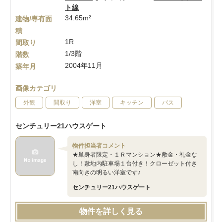
ト線
34.65m²
建物/専有面
積
1R
間取り
1/3階
階数
2004年11月
築年月
画像カテゴリ
外観
間取り
洋室
キッチン
バス
センチュリー21ハウスゲート
物件担当者コメント
★単身者限定・１Ｒマンション★敷金・礼金な
し！敷地内駐車場１台付き！クローゼット付き
南向きの明るい洋室です♪
センチュリー21ハウスゲート
物件を詳しく見る