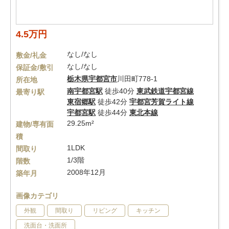
4.5万円
なし/なし
敷金/礼金
なし/なし
保証金/敷引
栃木県
宇都宮市
川田町778-1
所在地
南宇都宮駅
徒歩40分
東武鉄道宇都宮線
最寄り駅
東宿郷駅
徒歩42分
宇都宮芳賀ライト線
宇都宮駅
徒歩44分
東北本線
29.25m²
建物/専有面
積
1LDK
間取り
1/3階
階数
2008年12月
築年月
画像カテゴリ
外観
間取り
リビング
キッチン
洗面台・洗面所