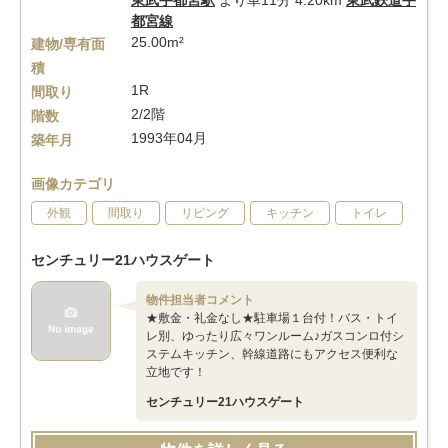
東武宇都宮駅
より車11分 4.20km
東武鉄道宇
都宮線
25.00m²
建物/専有面
積
1R
間取り
2/2階
階数
1993年04月
築年月
画像カテゴリ
外観
間取り
リビング
キッチン
トイレ
センチュリー21ハウスゲート
物件担当者コメント
★敷金・礼金なし★駐車場１台付！バス・トイ
レ別、ゆったり広々ワンルーム♪ガスコンロ付シ
ステムキッチン、幹線道路にもアクセス便利な
立地です！
センチュリー21ハウスゲート