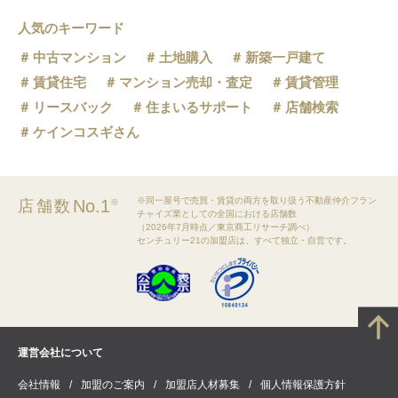
グリーンスタジアム前駅
人気のキーワード
中古マンション
土地購入
新築一戸建て
ゆいの杜西駅
賃貸住宅
マンション売却・査定
賃貸管理
ゆいの杜中央駅
リースバック
住まいるサポート
店舗検索
ケインコスギさん
ゆいの杜東駅
※同一屋号で売買・賃貸の両方を取り扱う不動産仲介フラン
No.1
店舗数
※
チャイズ業としての全国における店舗数
（2026年7月時点／東京商工リサーチ調べ）
センチュリー21の加盟店は、すべて独立・自営です。
運営会社について
会社情報
加盟のご案内
加盟店人材募集
個人情報保護方針