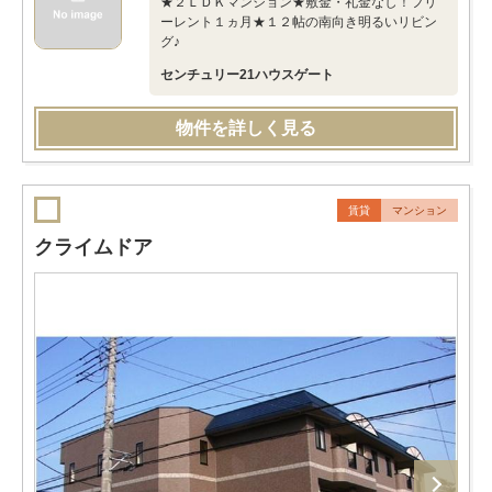
★２ＬＤＫマンション★敷金・礼金なし！フリ
ーレント１ヵ月★１２帖の南向き明るいリビン
グ♪
センチュリー21ハウスゲート
物件を詳しく見る
賃貸
マンション
クライムドア