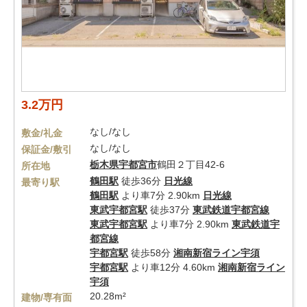
3.2万円
なし/なし
敷金/礼金
なし/なし
保証金/敷引
栃木県
宇都宮市
鶴田２丁目42-6
所在地
鶴田駅
徒歩36分
日光線
最寄り駅
鶴田駅
より車7分 2.90km
日光線
東武宇都宮駅
徒歩37分
東武鉄道宇都宮線
東武宇都宮駅
より車7分 2.90km
東武鉄道宇
都宮線
宇都宮駅
徒歩58分
湘南新宿ライン宇須
宇都宮駅
より車12分 4.60km
湘南新宿ライン
宇須
20.28m²
建物/専有面