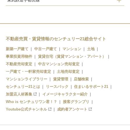
東武鉄道宇都宮線
宇都宮駅東口駅
雀宮駅
西川田駅
東宿郷駅
江曽島駅
駅東公園前駅
南宇都宮駅
峰駅
不動産売買・賃貸情報のセンチュリー21総合サイト
新築一戸建て
中古一戸建て
マンション
土地
東武宇都宮駅
陽東３丁目駅
事業投資用物件
賃貸住宅（賃貸マンション・アパート）
宇都宮大学陽東キャン駅
不動産売却査定
中古マンション売却査定
一戸建て・一軒家売却査定
土地売却査定
平石駅
マンションライブラリー
賃貸管理
店舗検索
センチュリー21とは
リースバック
住まいるサポート21
平石中央小学校前駅
加盟店人材募集
イメージキャラクター紹介
飛山城跡駅
Who is センチュリワン君！？
接客グランプリ
Youtube公式チャンネル
成約者アンケート
清陵高校前駅
清原地区市民センター駅