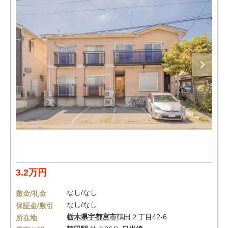
3.2万円
なし/なし
敷金/礼金
なし/なし
保証金/敷引
栃木県
宇都宮市
鶴田２丁目42-6
所在地