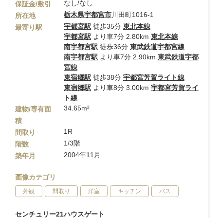
なし/なし
保証金/敷引
栃木県
宇都宮市
川田町1016-1
所在地
宇都宮駅
徒歩35分
東北本線
最寄り駅
宇都宮駅
より車7分 2.80km
東北本線
南宇都宮駅
徒歩36分
東武鉄道宇都宮線
南宇都宮駅
より車7分 2.90km
東武鉄道宇都
宮線
東宿郷駅
徒歩38分
宇都宮芳賀ライト線
東宿郷駅
より車8分 3.00km
宇都宮芳賀ライ
ト線
34.65m²
建物/専有面
積
1R
間取り
1/3階
階数
2004年11月
築年月
画像カテゴリ
外観
間取り
洋室
キッチン
バス
センチュリー21ハウスゲート