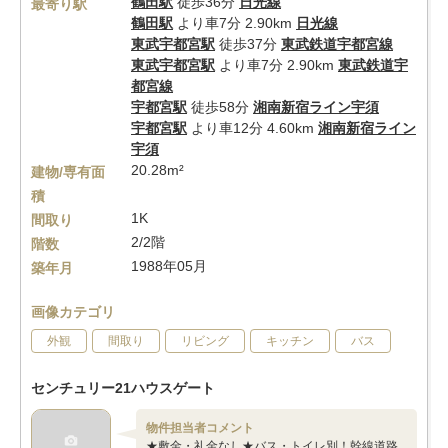
鶴田駅
徒歩36分
日光線
最寄り駅
鶴田駅
より車7分 2.90km
日光線
東武宇都宮駅
徒歩37分
東武鉄道宇都宮線
東武宇都宮駅
より車7分 2.90km
東武鉄道宇
都宮線
宇都宮駅
徒歩58分
湘南新宿ライン宇須
宇都宮駅
より車12分 4.60km
湘南新宿ライン
宇須
20.28m²
建物/専有面
積
1K
間取り
2/2階
階数
1988年05月
築年月
画像カテゴリ
外観
間取り
リビング
キッチン
バス
センチュリー21ハウスゲート
物件担当者コメント
★敷金・礼金なし★バス・トイレ別！幹線道路