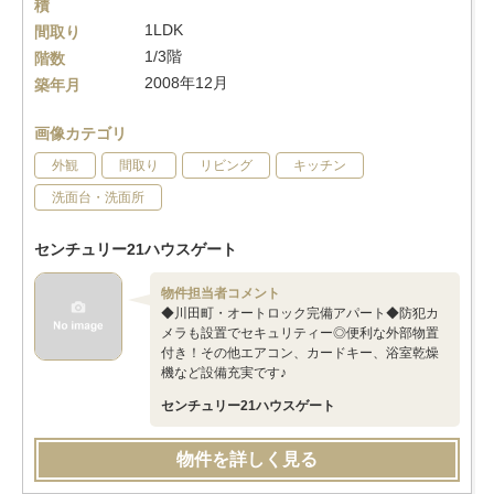
積
1LDK
間取り
1/3階
階数
2008年12月
築年月
画像カテゴリ
外観
間取り
リビング
キッチン
洗面台・洗面所
センチュリー21ハウスゲート
物件担当者コメント
◆川田町・オートロック完備アパート◆防犯カ
メラも設置でセキュリティー◎便利な外部物置
付き！その他エアコン、カードキー、浴室乾燥
機など設備充実です♪
センチュリー21ハウスゲート
物件を詳しく見る