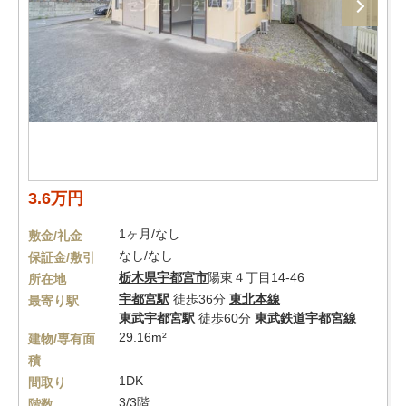
3.6万円
1ヶ月/なし
敷金/礼金
なし/なし
保証金/敷引
栃木県
宇都宮市
陽東４丁目14-46
所在地
宇都宮駅
徒歩36分
東北本線
最寄り駅
東武宇都宮駅
徒歩60分
東武鉄道宇都宮線
29.16m²
建物/専有面
積
1DK
間取り
3/3階
階数