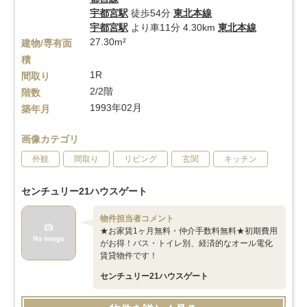
宇都宮駅
徒歩54分
東北本線
宇都宮駅
より車11分 4.30km
東北本線
27.30m²
建物/専有面
積
1R
間取り
2/2階
階数
1993年02月
築年月
画像カテゴリ
外観
間取り
リビング
玄関
キッチン
センチュリー21ハウスゲート
物件担当者コメント
★お家賃1ヶ月無料・仲介手数料無料★初期費用
がお得！バス・トイレ別、経済的なオール電化
賃貸物件です！
センチュリー21ハウスゲート