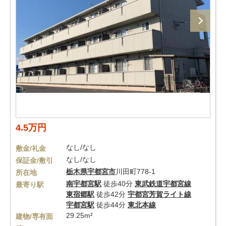
4.5万円
なし/なし
敷金/礼金
なし/なし
保証金/敷引
栃木県
宇都宮市
川田町778-1
所在地
南宇都宮駅
徒歩40分
東武鉄道宇都宮線
最寄り駅
東宿郷駅
徒歩42分
宇都宮芳賀ライト線
宇都宮駅
徒歩44分
東北本線
29.25m²
建物/専有面