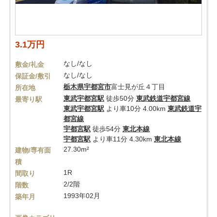
3.1万円
なし/なし
敷金/礼金
なし/なし
保証金/敷引
栃木県
宇都宮市
富士見が丘４丁目
所在地
東武宇都宮駅
徒歩50分
東武鉄道宇都宮線
最寄り駅
東武宇都宮駅
より車10分 4.00km
東武鉄道宇
都宮線
宇都宮駅
徒歩54分
東北本線
宇都宮駅
より車11分 4.30km
東北本線
27.30m²
建物/専有面
積
1R
間取り
2/2階
階数
1993年02月
築年月