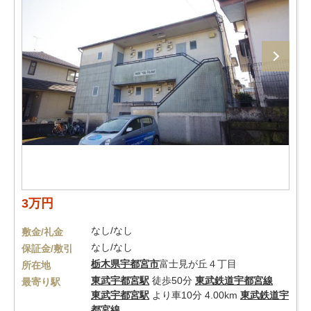
3万円
なし/なし
敷金/礼金
なし/なし
保証金/敷引
栃木県
宇都宮市
富士見が丘４丁目
所在地
東武宇都宮駅
徒歩50分
東武鉄道宇都宮線
最寄り駅
東武宇都宮駅
より車10分 4.00km
東武鉄道宇
都宮線