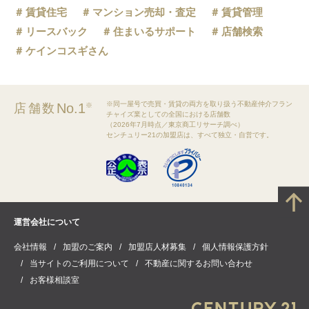
賃貸住宅
マンション売却・査定
賃貸管理
リースバック
住まいるサポート
店舗検索
ケインコスギさん
※同一屋号で売買・賃貸の両方を取り扱う不動産仲介フラン
No.1
店舗数
※
チャイズ業としての全国における店舗数
（2026年7月時点／東京商工リサーチ調べ）
センチュリー21の加盟店は、すべて独立・自営です。
運営会社について
会社情報
加盟のご案内
加盟店人材募集
個人情報保護方針
当サイトのご利用について
不動産に関するお問い合わせ
お客様相談室