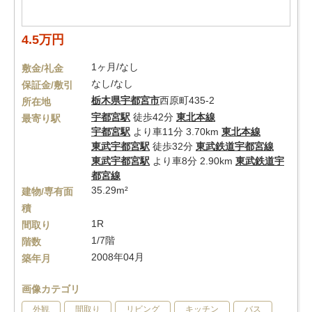
4.5万円
1ヶ月/なし
敷金/礼金
なし/なし
保証金/敷引
栃木県
宇都宮市
西原町435-2
所在地
宇都宮駅
徒歩42分
東北本線
最寄り駅
宇都宮駅
より車11分 3.70km
東北本線
東武宇都宮駅
徒歩32分
東武鉄道宇都宮線
東武宇都宮駅
より車8分 2.90km
東武鉄道宇
都宮線
35.29m²
建物/専有面
積
1R
間取り
1/7階
階数
2008年04月
築年月
画像カテゴリ
外観
間取り
リビング
キッチン
バス