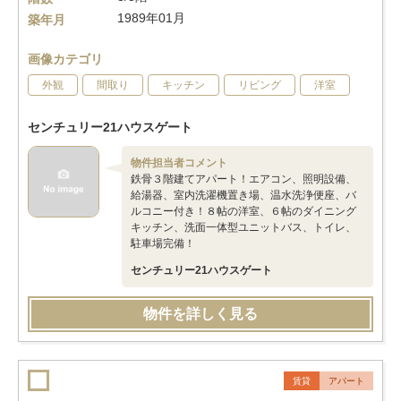
1989年01月
築年月
画像カテゴリ
外観
間取り
キッチン
リビング
洋室
センチュリー21ハウスゲート
物件担当者コメント
鉄骨３階建てアパート！エアコン、照明設備、
給湯器、室内洗濯機置き場、温水洗浄便座、バ
ルコニー付き！８帖の洋室、６帖のダイニング
キッチン、洗面一体型ユニットバス、トイレ、
駐車場完備！
センチュリー21ハウスゲート
物件を詳しく見る
賃貸
アパート