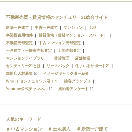
宝積寺
駅東公園前
自治医大
氏家
不動産売買・賃貸情報のセンチュリー21総合サイト
峰
新築一戸建て
中古一戸建て
マンション
土地
事業投資用物件
賃貸住宅（賃貸マンション・アパート）
不動産売却査定
中古マンション売却査定
一戸建て・一軒家売却査定
土地売却査定
マンションライブラリー
賃貸管理
店舗検索
センチュリー21とは
リースバック
住まいるサポート21
加盟店人材募集
イメージキャラクター紹介
Who is センチュリワン君！？
接客グランプリ
Youtube公式チャンネル
成約者アンケート
人気のキーワード
中古マンション
土地購入
新築一戸建て