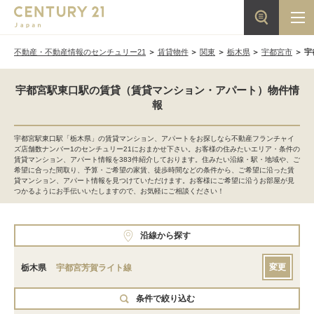
不動産・不動産情報のセンチュリー21
賃貸物件
関東
栃木県
宇都宮市
宇
宇都宮駅東口駅の賃貸（賃貸マンション・アパート）物件情
報
宇都宮駅東口駅「栃木県」の賃貸マンション、アパートをお探しなら不動産フランチャイ
ズ店舗数ナンバー1のセンチュリー21におまかせ下さい。お客様の住みたいエリア・条件の
賃貸マンション、アパート情報を383件紹介しております。住みたい沿線・駅・地域や、ご
希望に合った間取り、予算・ご希望の家賃、徒歩時間などの条件から、ご希望に沿った賃
貸マンション、アパート情報を見つけていただけます。お客様にご希望に沿うお部屋が見
つかるようにお手伝いいたしますので、お気軽にご相談ください！
沿線から探す
変更
栃木県
宇都宮芳賀ライト線
条件で絞り込む