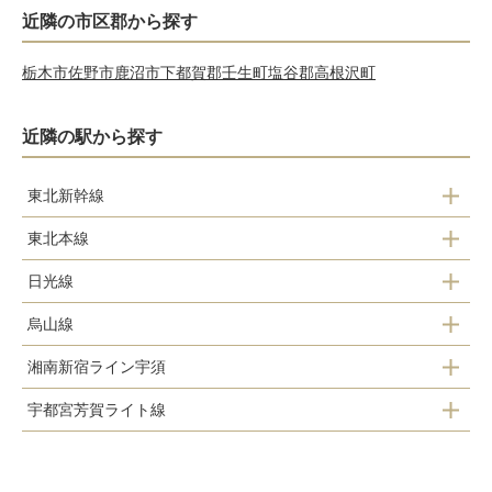
近隣の市区郡から探す
栃木市
佐野市
鹿沼市
下都賀郡壬生町
塩谷郡高根沢町
近隣の駅から探す
東北新幹線
東北本線
小山
宇都宮
日光線
自治医大
宇都宮
那須塩原
烏山線
石橋
鶴田
宇都宮
湘南新宿ライン宇須
雀宮
岡本
宇都宮
鹿沼
宇都宮芳賀ライト線
宇都宮
雀宮
宇都宮駅東口
宝積寺
文挟
岡本
東宿郷
石橋
下野花岡