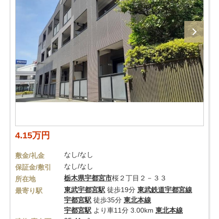
4.15万円
なし/なし
敷金/礼金
なし/なし
保証金/敷引
栃木県
宇都宮市
桜２丁目２－３３
所在地
東武宇都宮駅
徒歩19分
東武鉄道宇都宮線
最寄り駅
宇都宮駅
徒歩35分
東北本線
宇都宮駅
より車11分 3.00km
東北本線