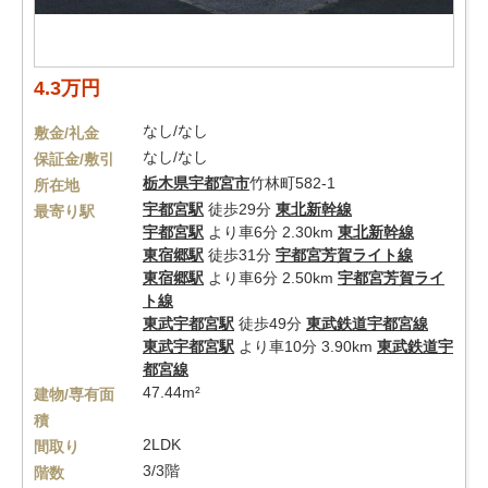
4.3万円
なし/なし
敷金/礼金
なし/なし
保証金/敷引
栃木県
宇都宮市
竹林町582-1
所在地
宇都宮駅
徒歩29分
東北新幹線
最寄り駅
宇都宮駅
より車6分 2.30km
東北新幹線
東宿郷駅
徒歩31分
宇都宮芳賀ライト線
東宿郷駅
より車6分 2.50km
宇都宮芳賀ライ
ト線
東武宇都宮駅
徒歩49分
東武鉄道宇都宮線
東武宇都宮駅
より車10分 3.90km
東武鉄道宇
都宮線
47.44m²
建物/専有面
積
2LDK
間取り
3/3階
階数