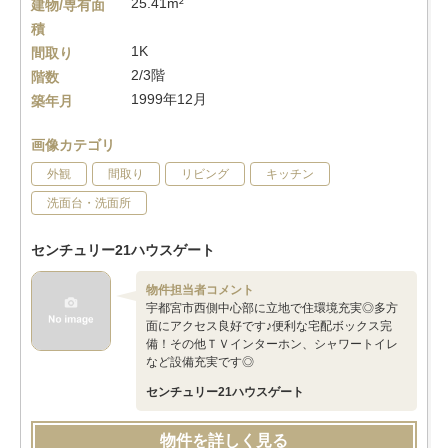
25.41m²
建物/専有面
積
1K
間取り
2/3階
階数
1999年12月
築年月
画像カテゴリ
外観
間取り
リビング
キッチン
洗面台・洗面所
センチュリー21ハウスゲート
物件担当者コメント
宇都宮市西側中心部に立地で住環境充実◎多方
面にアクセス良好です♪便利な宅配ボックス完
備！その他ＴＶインターホン、シャワートイレ
など設備充実です◎
センチュリー21ハウスゲート
物件を詳しく見る