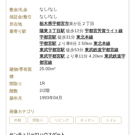
なし/なし
敷金/礼金
なし/なし
保証金/敷引
栃木県
宇都宮市
泉が丘２丁目
所在地
陽東３丁目駅
徒歩12分
宇都宮芳賀ライト線
最寄り駅
宇都宮駅
徒歩31分
東北本線
宇都宮駅
より車6分 2.50km
東北本線
東武宇都宮駅
徒歩53分
東武鉄道宇都宮線
東武宇都宮駅
より車11分 4.20km
東武鉄道宇
都宮線
25.00m²
建物/専有面
積
1R
間取り
2/2階
階数
1993年04月
築年月
画像カテゴリ
外観
間取り
リビング
キッチン
トイレ
センチュリー21ハウスゲート