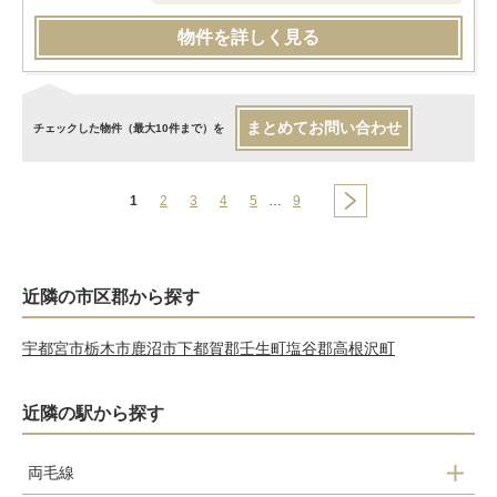
物件を詳しく見る
まとめてお問い合わせ
チェックした物件（最大10件まで）を
1
2
3
4
5
…
9
近隣の市区郡から探す
宇都宮市
栃木市
鹿沼市
下都賀郡壬生町
塩谷郡高根沢町
近隣の駅から探す
両毛線