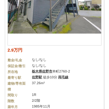
2.9万円
なし/なし
敷金/礼金
なし/なし
保証金/敷引
栃木県
佐野市
本町2760-2
所在地
佐野駅
徒歩10分
両毛線
最寄り駅
37.26m²
建物/専有面
積
1R
間取り
2/2階
階数
1985年11月
築年月