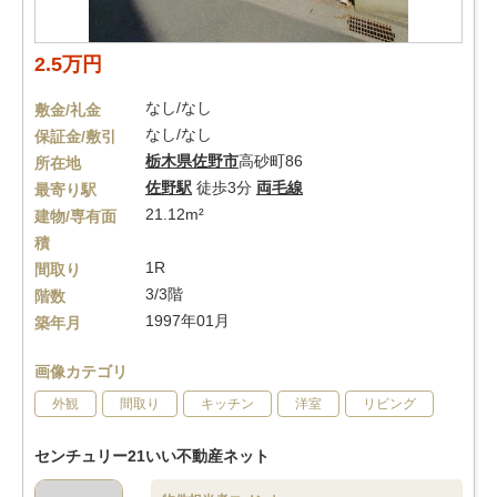
2.5万円
なし/なし
敷金/礼金
なし/なし
保証金/敷引
栃木県
佐野市
高砂町86
所在地
佐野駅
徒歩3分
両毛線
最寄り駅
21.12m²
建物/専有面
積
1R
間取り
3/3階
階数
1997年01月
築年月
画像カテゴリ
外観
間取り
キッチン
洋室
リビング
センチュリー21いい不動産ネット