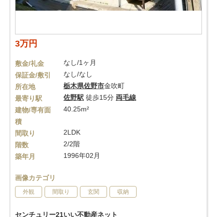
3万円
なし/1ヶ月
敷金/礼金
なし/なし
保証金/敷引
栃木県
佐野市
金吹町
所在地
佐野駅
徒歩15分
両毛線
最寄り駅
40.25m²
建物/専有面
積
2LDK
間取り
2/2階
階数
1996年02月
築年月
画像カテゴリ
外観
間取り
玄関
収納
センチュリー21いい不動産ネット