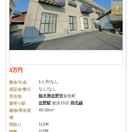
3万円
1ヶ月/なし
敷金/礼金
なし/なし
保証金/敷引
栃木県
佐野市
金吹町
所在地
佐野駅
徒歩15分
両毛線
最寄り駅
40.00m²
建物/専有面
積
1LDK
間取り
2/2階
階数