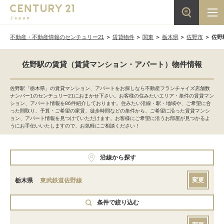
不動産・不動産情報のセンチュリー21
賃貸物件
関東
栃木県
佐野市
佐野
佐野駅の賃貸（賃貸マンション・アパート）物件情報
佐野駅「栃木県」の賃貸マンション、アパートをお探しなら不動産フランチャイズ店舗数
ナンバー1のセンチュリー21におまかせ下さい。お客様の住みたいエリア・条件の賃貸マン
ション、アパート情報を86件紹介しております。住みたい沿線・駅・地域や、ご希望に合
った間取り、予算・ご希望の家賃、徒歩時間などの条件から、ご希望に沿った賃貸マンシ
ョン、アパート情報を見つけていただけます。お客様にご希望に沿うお部屋が見つかるよ
うにお手伝いいたしますので、お気軽にご相談ください！
沿線から探す
変更
栃木県
東武鉄道佐野線
条件で絞り込む