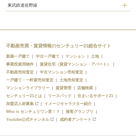
東武鉄道佐野線
栃木
田島
大平下
佐野市
岩舟
佐野
佐野
不動産売買・賃貸情報のセンチュリー21総合サイト
堀米
富田
新築一戸建て
中古一戸建て
マンション
土地
事業投資用物件
吉水
賃貸住宅（賃貸マンション・アパート）
あしかがフラワパーク
不動産売却査定
中古マンション売却査定
田沼
足利
一戸建て・一軒家売却査定
土地売却査定
マンションライブラリー
賃貸管理
店舗検索
センチュリー21とは
リースバック
住まいるサポート21
加盟店人材募集
イメージキャラクター紹介
Who is センチュリワン君！？
接客グランプリ
Youtube公式チャンネル
成約者アンケート