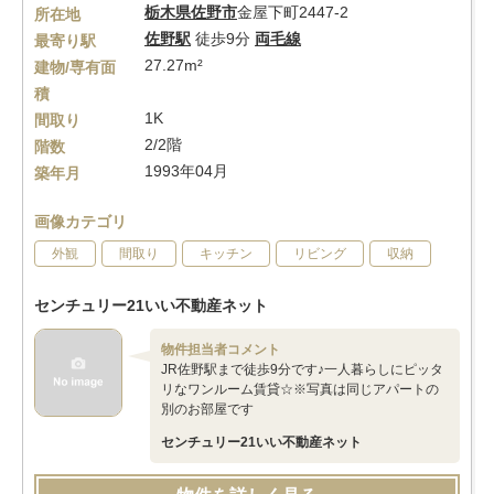
栃木県
佐野市
金屋下町2447-2
所在地
佐野駅
徒歩9分
両毛線
最寄り駅
27.27m²
建物/専有面
積
1K
間取り
2/2階
階数
1993年04月
築年月
画像カテゴリ
外観
間取り
キッチン
リビング
収納
センチュリー21いい不動産ネット
物件担当者コメント
JR佐野駅まで徒歩9分です♪一人暮らしにピッタ
リなワンルーム賃貸☆※写真は同じアパートの
別のお部屋です
センチュリー21いい不動産ネット