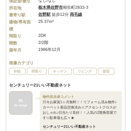
なし/なし
保証金/敷引
栃木県
佐野市
相生町2833-3
所在地
佐野駅
徒歩12分
両毛線
最寄り駅
25.37m²
建物/専有面
積
2DK
間取り
2/2階
階数
1986年12月
築年月
画像カテゴリ
外観
間取り
キッチン
リビング
寝室
センチュリー21いい不動産ネット
物件担当者コメント
只今お家賃1ヶ月無料！！リフォーム済み物件♪
カーペット新品交換済み☆アクセントクロスが
おしゃれ♪日当たり良好！！人気の2階角部屋で
す☆駐車場も広々★
センチュリー21いい不動産ネット