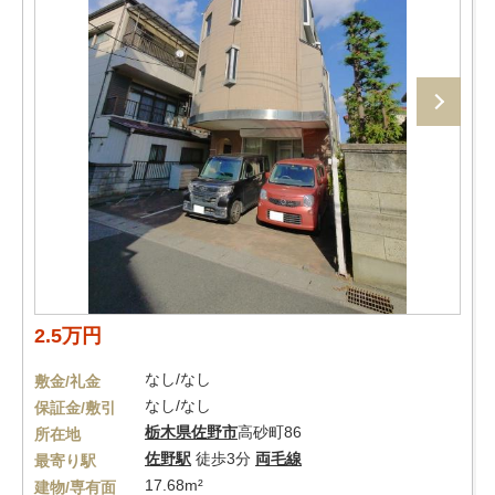
2.5万円
なし/なし
敷金/礼金
なし/なし
保証金/敷引
栃木県
佐野市
高砂町86
所在地
佐野駅
徒歩3分
両毛線
最寄り駅
17.68m²
建物/専有面