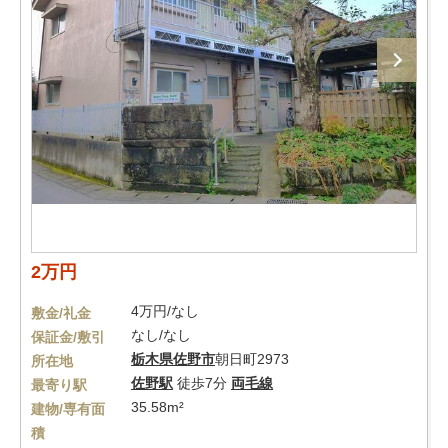
2万円
4万円/なし
敷金/礼金
なし/なし
保証金/敷引
栃木県
佐野市
朝日町2973
所在地
佐野駅
徒歩7分
両毛線
最寄り駅
35.58m²
建物/専有面
積