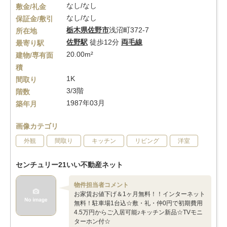
なし/なし
敷金/礼金
なし/なし
保証金/敷引
栃木県
佐野市
浅沼町372-7
所在地
佐野駅
徒歩12分
両毛線
最寄り駅
20.00m²
建物/専有面
積
1K
間取り
3/3階
階数
1987年03月
築年月
画像カテゴリ
外観
間取り
キッチン
リビング
洋室
センチュリー21いい不動産ネット
物件担当者コメント
お家賃お値下げ＆1ヶ月無料！！インターネット
無料！駐車場1台込☆敷・礼・仲0円で初期費用
4.5万円からご入居可能♪キッチン新品☆TVモニ
ターホン付☆