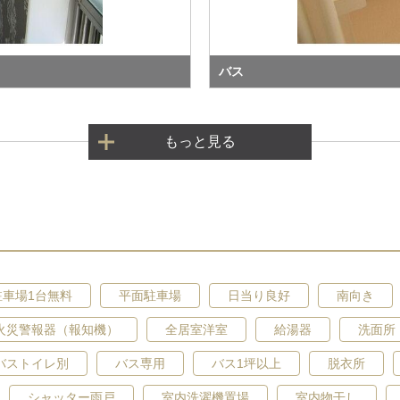
バス
もっと見る
駐車場1台無料
平面駐車場
日当り良好
南向き
火災警報器（報知機）
全居室洋室
給湯器
洗面所
バストイレ別
バス専用
バス1坪以上
脱衣所
シャッター雨戸
室内洗濯機置場
室内物干し