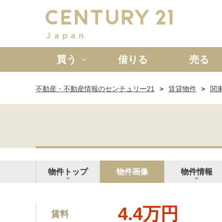
買う
借りる
売る
不動産・不動産情報のセンチュリー21
賃貸物件
関
新築一戸建て
中古一戸
物件トップ
物件画像
物件情報
4.4万円
賃料