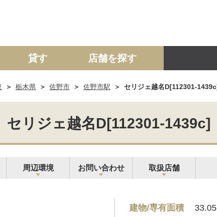
貸す
店舗を探す
東
栃木県
佐野市
佐野市駅
セリジェ越名D[112301-1439c
建て
マンション
土地
事業投資用
セリジェ越名D[112301-1439c]
周辺環境
お問い合わせ
取扱店舗
建物/専有面積
33.0