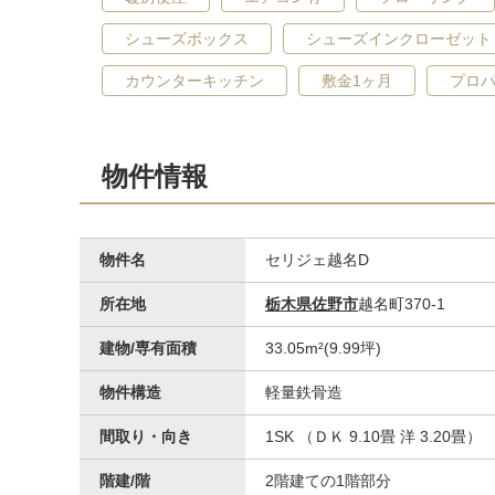
シューズボックス
シューズインクローゼット
カウンターキッチン
敷金1ヶ月
プロ
物件情報
トイレ
物件名
セリジェ越名D
所在地
栃木県佐野市
越名町370-1
建物/専有面積
33.05m²(9.99坪)
物件構造
軽量鉄骨造
間取り・向き
1SK （ＤＫ 9.10畳 洋 3.20畳）
階建/階
2階建ての1階部分
その他設備