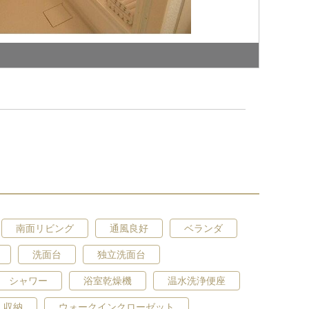
南面リビング
通風良好
ベランダ
洗面台・洗面所
洗面台
独立洗面台
シャワー
浴室乾燥機
温水洗浄便座
収納
ウォークインクローゼット