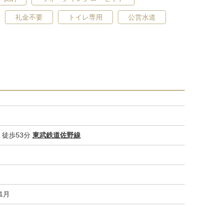
礼金不要
トイレ専用
公営水道
庭
徒歩53分
東武鉄道佐野線
11月