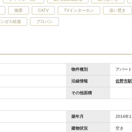
物置
CATV
TVインターホン
追い焚き
パンガス給湯
プロパン
物件種別
アパート
沿線情報
佐野市駅
その他面積
築年月
2014年
建物状況
空き