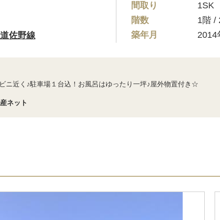
間取り
1SK
階数
1階 
築年月
201
道佐野線
ビニ近く♪駐車場１台込！お風呂はゆったり一坪♪屋外物置付き☆
動産ネット