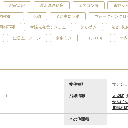
浴室暖房
温水洗浄便座
エアコン有
電動シ
室内物干し
収納
全居室に収納
ウォークインクロ
用料不要
太陽光発電システム
追い焚き
築2年以
全居室エアコン
南東向き
コンロ3口
年内
物件種別
マンショ
１－１
沿線情報
大袋駅
徒
せんげん
北越谷駅
その他面積