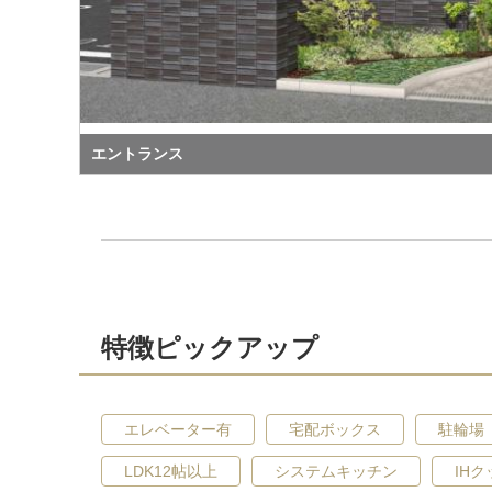
エントランス
特徴ピックアップ
エレベーター有
宅配ボックス
駐輪場
LDK12帖以上
システムキッチン
IH