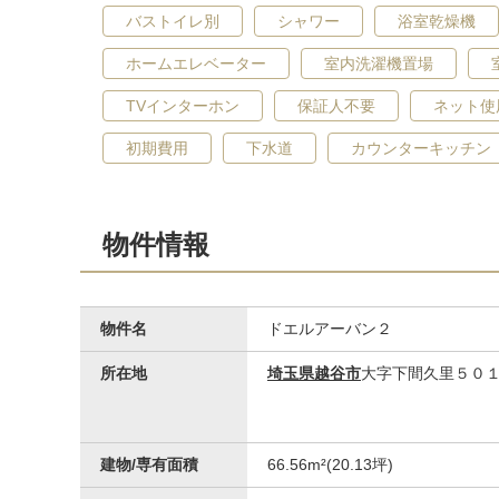
バストイレ別
シャワー
浴室乾燥機
ホームエレベーター
室内洗濯機置場
TVインターホン
保証人不要
ネット使
初期費用
下水道
カウンターキッチン
物件情報
洗面台・洗面所
物件名
ドエルアーバン２
所在地
埼玉県越谷市
大字下間久里５０
建物/専有面積
66.56m²(20.13坪)