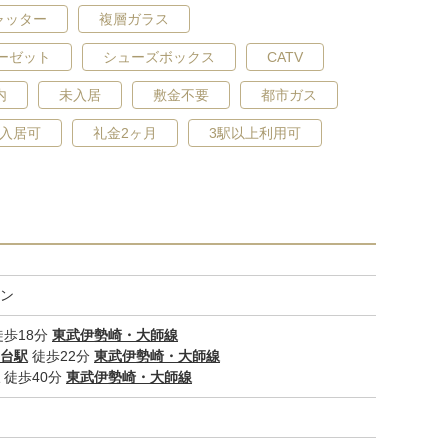
ャッター
複層ガラス
ーゼット
シューズボックス
CATV
内
未入居
敷金不要
都市ガス
入居可
礼金2ヶ月
3駅以上利用可
その他設備
ン
歩18分
東武伊勢崎・大師線
台駅
徒歩22分
東武伊勢崎・大師線
徒歩40分
東武伊勢崎・大師線