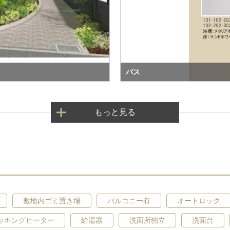
バス
もっと見る
敷地内ゴミ置き場
バルコニー有
オートロック
クッキングヒーター
給湯器
洗面所独立
洗面台