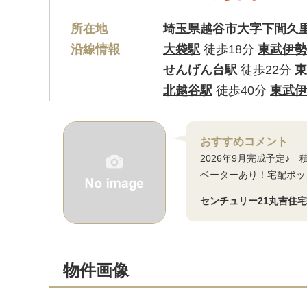
所在地
埼玉県越谷市
大字下間久
沿線情報
大袋駅
徒歩18分
東武伊勢
せんげん台駅
徒歩22分
東
北越谷駅
徒歩40分
東武伊
おすすめコメント
2026年9月完成予定
ベーターあり！宅配ボッ
センチュリー21丸吉住
物件画像