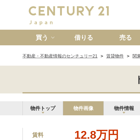
買う
借りる
売る
不動産・不動産情報のセンチュリー21
賃貸物件
関
新築一戸建て
中古一戸
物件トップ
物件画像
物件情報
12.8万円
賃料