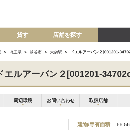
貸す
店舗を探す
東
埼玉県
越谷市
大袋駅
ドエルアーバン２[001201-34702
建て
マンション
土地
事業投資用
ドエルアーバン２[001201-34702c
周辺環境
お問い合わせ
取扱店舗
建物/専有面積
66.5