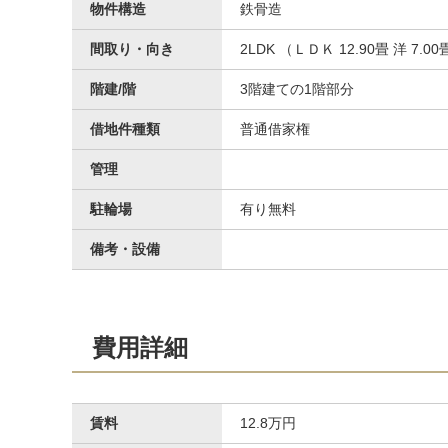
物件構造
鉄骨造
間取り・向き
2LDK （ＬＤＫ 12.90畳 洋 7.0
その他
階建/階
3階建ての1階部分
借地件種類
普通借家権
管理
駐輪場
有り無料
備考・設備
その他共用部分
費用詳細
賃料
12.8万円