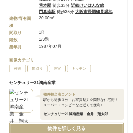
荒本駅
徒歩33分
近鉄けいはんな線
門真南駅
徒歩35分
大阪市長堀鶴見緑地
20.00m²
建物/専有面
積
1R
間取り
1/3階
階数
1987年07月
築年月
画像カテゴリ
外観
間取り
洋室
キッチン
センチュリー21鴻南産業
物件担当者コメント
駅から徒歩３分！お家賃魅力☆閑静な住宅街！
スーパー・コンビニなど近くで便利♪
センチュリー21鴻南産業 金井 翔太郎
物件を詳しく見る