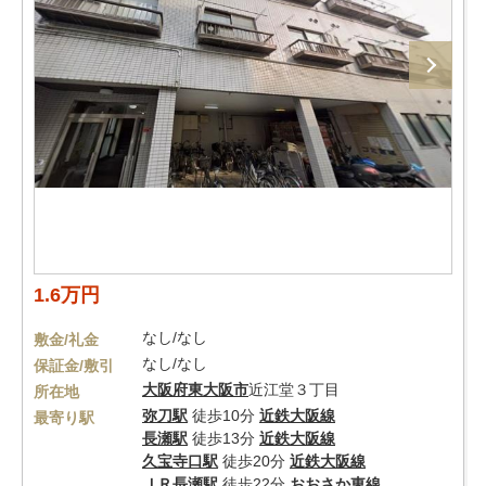
1.6万円
なし/なし
敷金/礼金
なし/なし
保証金/敷引
大阪府
東大阪市
近江堂３丁目
所在地
弥刀駅
徒歩10分
近鉄大阪線
最寄り駅
長瀬駅
徒歩13分
近鉄大阪線
久宝寺口駅
徒歩20分
近鉄大阪線
ＪＲ長瀬駅
徒歩22分
おおさか東線