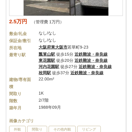
2.5万円
（管理費 1万円）
なし/なし
敷金/礼金
なし/なし
保証金/敷引
大阪府
東大阪市
若草町9-23
所在地
瓢箪山駅
徒歩15分
近鉄難波・奈良線
最寄り駅
東花園駅
徒歩20分
近鉄難波・奈良線
河内花園駅
徒歩27分
近鉄難波・奈良線
枚岡駅
徒歩37分
近鉄難波・奈良線
22.00m²
建物/専有面
積
1K
間取り
2/7階
階数
1988年09月
築年月
画像カテゴリ
外観
間取り
その他内観
リビング