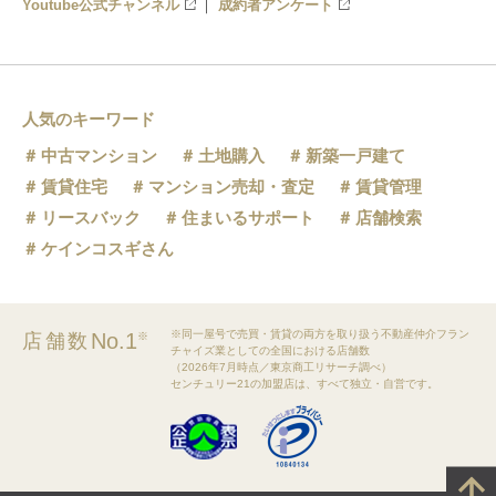
Youtube公式チャンネル
成約者アンケート
人気のキーワード
中古マンション
土地購入
新築一戸建て
賃貸住宅
マンション売却・査定
賃貸管理
リースバック
住まいるサポート
店舗検索
ケインコスギさん
※同一屋号で売買・賃貸の両方を取り扱う不動産仲介フラン
No.1
店舗数
※
チャイズ業としての全国における店舗数
（2026年7月時点／東京商工リサーチ調べ）
センチュリー21の加盟店は、すべて独立・自営です。