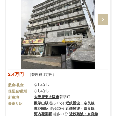
2.4万円
（管理費 1万円）
なし/なし
敷金/礼金
なし/なし
保証金/敷引
大阪府
東大阪市
若草町
所在地
瓢箪山駅
徒歩15分
近鉄難波・奈良線
最寄り駅
東花園駅
徒歩20分
近鉄難波・奈良線
河内花園駅
徒歩27分
近鉄難波・奈良線