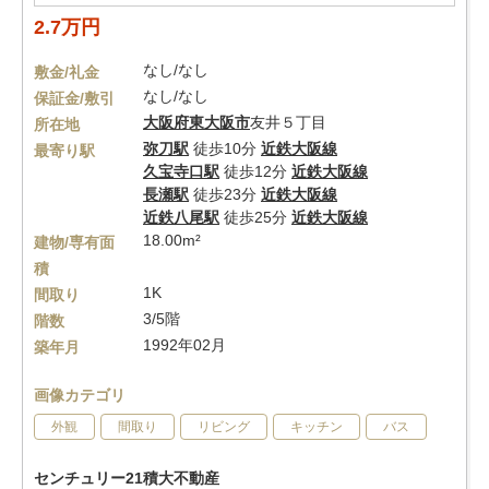
2.7万円
なし/なし
敷金/礼金
なし/なし
保証金/敷引
大阪府
東大阪市
友井５丁目
所在地
弥刀駅
徒歩10分
近鉄大阪線
最寄り駅
久宝寺口駅
徒歩12分
近鉄大阪線
長瀬駅
徒歩23分
近鉄大阪線
近鉄八尾駅
徒歩25分
近鉄大阪線
18.00m²
建物/専有面
積
1K
間取り
3/5階
階数
1992年02月
築年月
画像カテゴリ
外観
間取り
リビング
キッチン
バス
センチュリー21積大不動産