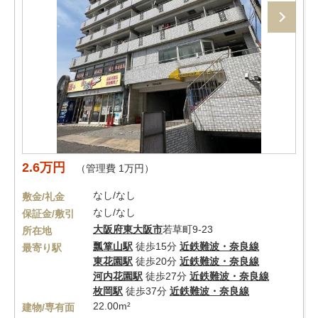
2.6万円
（管理費 1万円）
なし/なし
敷金/礼金
なし/なし
保証金/敷引
大阪府
東大阪市
若草町9-23
所在地
瓢箪山駅
徒歩15分
近鉄難波・奈良線
最寄り駅
東花園駅
徒歩20分
近鉄難波・奈良線
河内花園駅
徒歩27分
近鉄難波・奈良線
枚岡駅
徒歩37分
近鉄難波・奈良線
22.00m²
建物/専有面