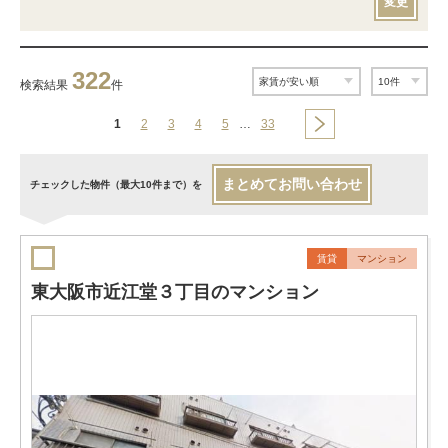
変更
322
検索結果
件
1
2
3
4
5
…
33
まとめてお問い合わせ
チェックした物件（最大10件まで）を
賃貸
マンション
東大阪市近江堂３丁目のマンション