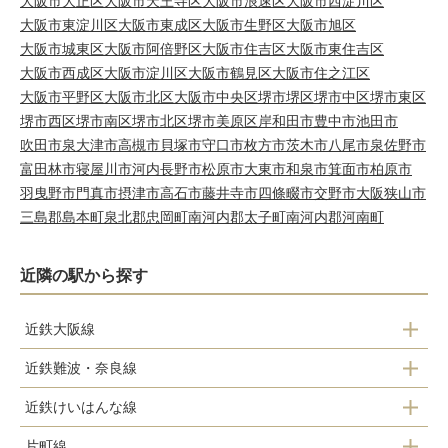
大阪市大正区
大阪市天王寺区
大阪市浪速区
大阪市西淀川区
大阪市東淀川区
大阪市東成区
大阪市生野区
大阪市旭区
大阪市城東区
大阪市阿倍野区
大阪市住吉区
大阪市東住吉区
大阪市西成区
大阪市淀川区
大阪市鶴見区
大阪市住之江区
大阪市平野区
大阪市北区
大阪市中央区
堺市堺区
堺市中区
堺市東区
堺市西区
堺市南区
堺市北区
堺市美原区
岸和田市
豊中市
池田市
吹田市
泉大津市
高槻市
貝塚市
守口市
枚方市
茨木市
八尾市
泉佐野市
富田林市
寝屋川市
河内長野市
松原市
大東市
和泉市
箕面市
柏原市
羽曳野市
門真市
摂津市
高石市
藤井寺市
四條畷市
交野市
大阪狭山市
三島郡島本町
泉北郡忠岡町
南河内郡太子町
南河内郡河南町
近隣の駅から探す
近鉄大阪線
近鉄難波・奈良線
布施駅
近鉄けいはんな線
布施駅
俊徳道駅
片町線