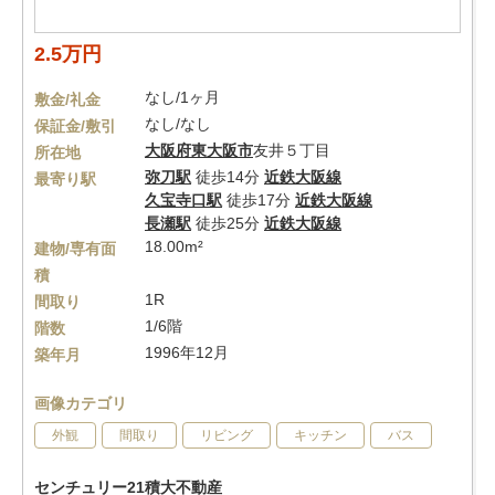
2.5万円
なし/1ヶ月
敷金/礼金
なし/なし
保証金/敷引
大阪府
東大阪市
友井５丁目
所在地
弥刀駅
徒歩14分
近鉄大阪線
最寄り駅
久宝寺口駅
徒歩17分
近鉄大阪線
長瀬駅
徒歩25分
近鉄大阪線
18.00m²
建物/専有面
積
1R
間取り
1/6階
階数
1996年12月
築年月
画像カテゴリ
外観
間取り
リビング
キッチン
バス
センチュリー21積大不動産