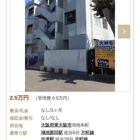
2.5万円
（管理費 0.5万円）
なし/1ヶ月
敷金/礼金
なし/なし
保証金/敷引
大阪府
東大阪市
鴻池本町
所在地
鴻池新田駅
徒歩6分
片町線
最寄り駅
住道駅
徒歩29分
片町線