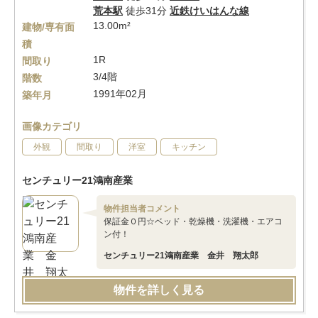
荒本駅
徒歩31分
近鉄けいはんな線
13.00m²
建物/専有面
積
1R
間取り
3/4階
階数
1991年02月
築年月
画像カテゴリ
外観
間取り
洋室
キッチン
センチュリー21鴻南産業
物件担当者コメント
保証金０円☆ベッド・乾燥機・洗濯機・エアコ
ン付！
センチュリー21鴻南産業 金井 翔太郎
物件を詳しく見る