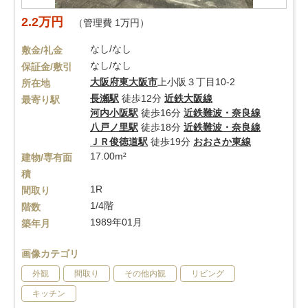
2.2万円
（管理費 1万円）
なし/なし
敷金/礼金
なし/なし
保証金/敷引
大阪府
東大阪市
上小阪３丁目10-2
所在地
長瀬駅
徒歩12分
近鉄大阪線
最寄り駅
河内小阪駅
徒歩16分
近鉄難波・奈良線
八戸ノ里駅
徒歩18分
近鉄難波・奈良線
ＪＲ俊徳道駅
徒歩19分
おおさか東線
17.00m²
建物/専有面
積
1R
間取り
1/4階
階数
1989年01月
築年月
画像カテゴリ
外観
間取り
その他内観
リビング
キッチン