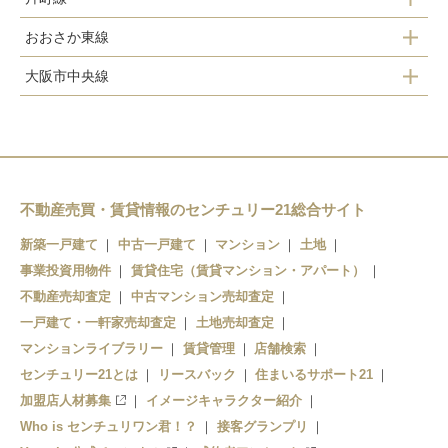
長田駅
河内永和駅
長瀬駅
おおさか東線
鴻池新田駅
荒本駅
河内小阪駅
弥刀駅
大阪市中央線
高井田中央駅
徳庵駅
吉田駅
八戸ノ里駅
高井田駅
ＪＲ河内永和駅
新石切駅
若江岩田駅
長田駅
ＪＲ俊徳道駅
河内花園駅
ＪＲ長瀬駅
不動産売買・賃貸情報のセンチュリー21総合サイト
東花園駅
新築一戸建て
中古一戸建て
マンション
土地
衣摺加美北駅
瓢箪山駅
事業投資用物件
賃貸住宅（賃貸マンション・アパート）
不動産売却査定
中古マンション売却査定
枚岡駅
一戸建て・一軒家売却査定
土地売却査定
額田駅
マンションライブラリー
賃貸管理
店舗検索
センチュリー21とは
リースバック
住まいるサポート21
石切駅
加盟店人材募集
イメージキャラクター紹介
Who is センチュリワン君！？
接客グランプリ