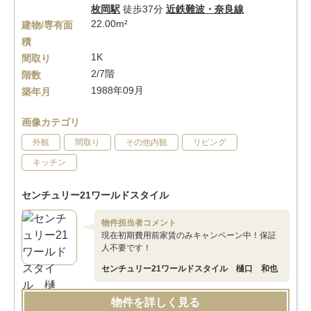
枚岡駅
徒歩37分
近鉄難波・奈良線
22.00m²
建物/専有面
積
1K
間取り
2/7階
階数
1988年09月
築年月
画像カテゴリ
外観
間取り
その他内観
リビング
キッチン
センチュリー21ワールドスタイル
物件担当者コメント
現在初期費用前家賃のみキャンペーン中！保証
人不要です！
センチュリー21ワールドスタイル 樋口 和也
物件を詳しく見る