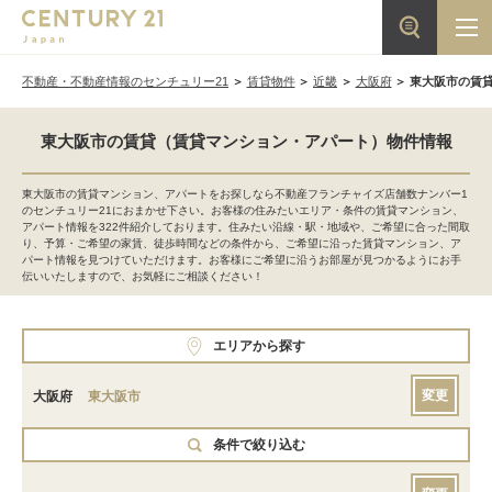
不動産・不動産情報のセンチュリー21
賃貸物件
近畿
大阪府
東大阪市の賃
東大阪市の賃貸（賃貸マンション・アパート）物件情報
東大阪市の賃貸マンション、アパートをお探しなら不動産フランチャイズ店舗数ナンバー1
のセンチュリー21におまかせ下さい。お客様の住みたいエリア・条件の賃貸マンション、
アパート情報を322件紹介しております。住みたい沿線・駅・地域や、ご希望に合った間取
り、予算・ご希望の家賃、徒歩時間などの条件から、ご希望に沿った賃貸マンション、ア
パート情報を見つけていただけます。お客様にご希望に沿うお部屋が見つかるようにお手
伝いいたしますので、お気軽にご相談ください！
エリアから探す
変更
大阪府
東大阪市
条件で絞り込む