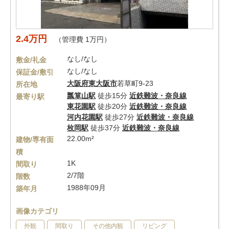
2.4万円
（管理費 1万円）
なし/なし
敷金/礼金
なし/なし
保証金/敷引
大阪府
東大阪市
若草町9-23
所在地
瓢箪山駅
徒歩15分
近鉄難波・奈良線
最寄り駅
東花園駅
徒歩20分
近鉄難波・奈良線
河内花園駅
徒歩27分
近鉄難波・奈良線
枚岡駅
徒歩37分
近鉄難波・奈良線
22.00m²
建物/専有面
積
1K
間取り
2/7階
階数
1988年09月
築年月
画像カテゴリ
外観
間取り
その他内観
リビング