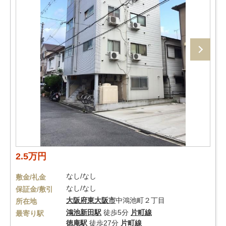
2.5万円
なし/なし
敷金/礼金
なし/なし
保証金/敷引
大阪府
東大阪市
中鴻池町２丁目
所在地
鴻池新田駅
徒歩5分
片町線
最寄り駅
徳庵駅
徒歩27分
片町線