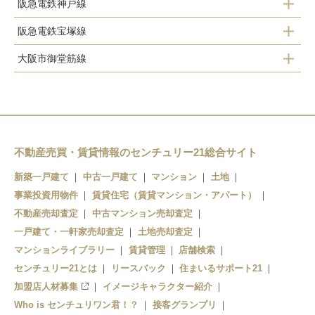
阪急電鉄神戸線
南方駅
阪急電鉄宝塚線
十三駅
十三駅
大阪市御堂筋線
十三駅
神崎川駅
東三国駅
三国駅
新大阪駅
西中島南方駅
不動産売買・賃貸情報のセンチュリー21総合サイト
新築一戸建て
中古一戸建て
マンション
土地
事業投資用物件
賃貸住宅（賃貸マンション・アパート）
不動産売却査定
中古マンション売却査定
一戸建て・一軒家売却査定
土地売却査定
マンションライブラリー
賃貸管理
店舗検索
センチュリー21とは
リースバック
住まいるサポート21
加盟店人材募集
イメージキャラクター紹介
Who is センチュリワン君！？
接客グランプリ