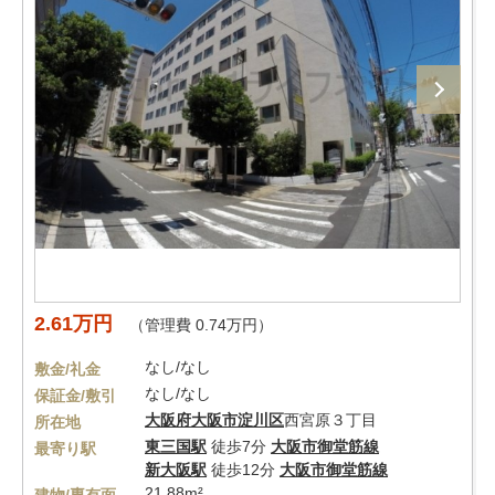
2.61万円
（管理費 0.74万円）
なし/なし
敷金/礼金
なし/なし
保証金/敷引
大阪府
大阪市淀川区
西宮原３丁目
所在地
東三国駅
徒歩7分
大阪市御堂筋線
最寄り駅
新大阪駅
徒歩12分
大阪市御堂筋線
21.88m²