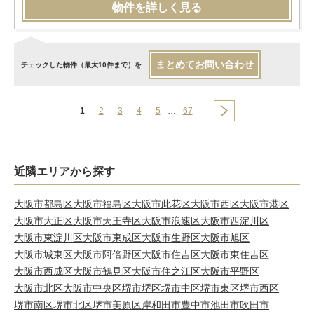
物件を詳しく見る
まとめてお問い合わせ
チェックした物件（最大10件まで）を
1
2
3
4
5
…
67
近隣エリアから探す
大阪市都島区
大阪市福島区
大阪市此花区
大阪市西区
大阪市港区
大阪市大正区
大阪市天王寺区
大阪市浪速区
大阪市西淀川区
大阪市東淀川区
大阪市東成区
大阪市生野区
大阪市旭区
大阪市城東区
大阪市阿倍野区
大阪市住吉区
大阪市東住吉区
大阪市西成区
大阪市鶴見区
大阪市住之江区
大阪市平野区
大阪市北区
大阪市中央区
堺市堺区
堺市中区
堺市東区
堺市西区
堺市南区
堺市北区
堺市美原区
岸和田市
豊中市
池田市
吹田市