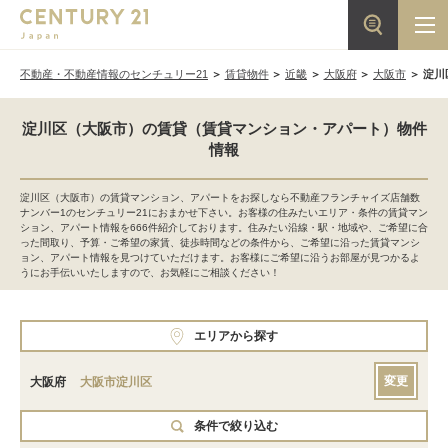
不動産・不動産情報のセンチュリー21
賃貸物件
近畿
大阪府
大阪市
淀川
淀川区（大阪市）の賃貸（賃貸マンション・アパート）物件
情報
淀川区（大阪市）の賃貸マンション、アパートをお探しなら不動産フランチャイズ店舗数
ナンバー1のセンチュリー21におまかせ下さい。お客様の住みたいエリア・条件の賃貸マン
ション、アパート情報を666件紹介しております。住みたい沿線・駅・地域や、ご希望に合
った間取り、予算・ご希望の家賃、徒歩時間などの条件から、ご希望に沿った賃貸マンシ
ョン、アパート情報を見つけていただけます。お客様にご希望に沿うお部屋が見つかるよ
うにお手伝いいたしますので、お気軽にご相談ください！
エリアから探す
変更
大阪府
大阪市淀川区
条件で絞り込む