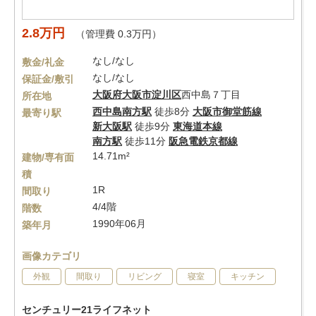
2.8万円
（管理費 0.3万円）
なし/なし
敷金/礼金
なし/なし
保証金/敷引
大阪府
大阪市淀川区
西中島７丁目
所在地
西中島南方駅
徒歩8分
大阪市御堂筋線
最寄り駅
新大阪駅
徒歩9分
東海道本線
南方駅
徒歩11分
阪急電鉄京都線
14.71m²
建物/専有面
積
1R
間取り
4/4階
階数
1990年06月
築年月
画像カテゴリ
外観
間取り
リビング
寝室
キッチン
センチュリー21ライフネット