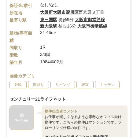
なし/なし
保証金/敷引
大阪府
大阪市淀川区
西宮原３丁目
所在地
東三国駅
徒歩9分
大阪市御堂筋線
最寄り駅
新大阪駅
徒歩16分
大阪市御堂筋線
24.46m²
建物/専有面
積
1R
間取り
3/3階
階数
1984年02月
築年月
画像カテゴリ
外観
間取り
リビング
寝室
キッチン
センチュリー21ライフネット
物件担当者コメント
お仕事が楽しくなるような素敵なオフィス向け
物件です。こちらの物件はマンションです。フ
ローリング仕様の物件です。