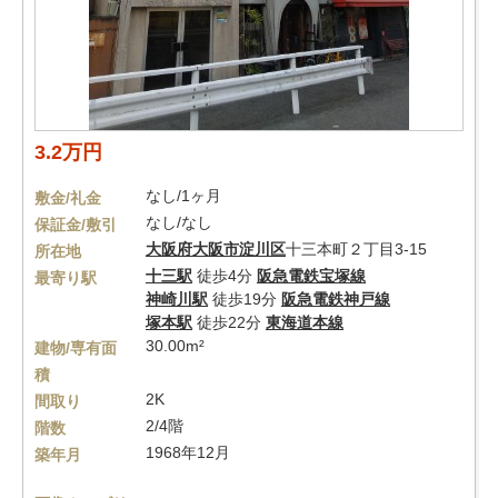
3.2万円
なし/1ヶ月
敷金/礼金
なし/なし
保証金/敷引
大阪府
大阪市淀川区
十三本町２丁目3-15
所在地
十三駅
徒歩4分
阪急電鉄宝塚線
最寄り駅
神崎川駅
徒歩19分
阪急電鉄神戸線
塚本駅
徒歩22分
東海道本線
30.00m²
建物/専有面
積
2K
間取り
2/4階
階数
1968年12月
築年月