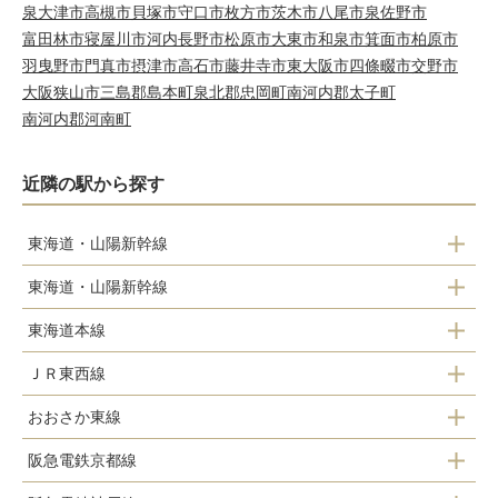
泉大津市
高槻市
貝塚市
守口市
枚方市
茨木市
八尾市
泉佐野市
富田林市
寝屋川市
河内長野市
松原市
大東市
和泉市
箕面市
柏原市
羽曳野市
門真市
摂津市
高石市
藤井寺市
東大阪市
四條畷市
交野市
大阪狭山市
三島郡島本町
泉北郡忠岡町
南河内郡太子町
南河内郡河南町
近隣の駅から探す
東海道・山陽新幹線
東海道・山陽新幹線
新大阪駅
東海道本線
新大阪駅
ＪＲ東西線
東淀川駅
おおさか東線
加島駅
新大阪駅
阪急電鉄京都線
新大阪駅
塚本駅