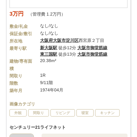
3万円
（管理費 1.2万円）
なし/なし
敷金/礼金
なし/なし
保証金/敷引
大阪府
大阪市淀川区
西宮原２丁目
所在地
新大阪駅
徒歩12分
大阪市御堂筋線
最寄り駅
東三国駅
徒歩13分
大阪市御堂筋線
20.38m²
建物/専有面
積
1R
間取り
9/11階
階数
1974年04月
築年月
画像カテゴリ
外観
間取り
リビング
寝室
キッチン
センチュリー21ライフネット