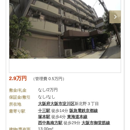
2.9万円
（管理費 0.5万円）
なし/2万円
敷金/礼金
なし/なし
保証金/敷引
大阪府
大阪市淀川区
新北野３丁目
所在地
十三駅
徒歩14分
阪急電鉄京都線
最寄り駅
塚本駅
徒歩4分
東海道本線
西中島南方駅
徒歩29分
大阪市御堂筋線
13.00m²
建物/専有面