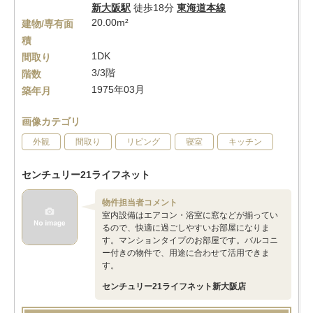
新大阪駅
徒歩18分
東海道本線
20.00m²
建物/専有面
積
1DK
間取り
3/3階
階数
1975年03月
築年月
画像カテゴリ
外観
間取り
リビング
寝室
キッチン
センチュリー21ライフネット
物件担当者コメント
室内設備はエアコン・浴室に窓などが揃ってい
るので、快適に過ごしやすいお部屋になりま
す。マンションタイプのお部屋です。バルコニ
ー付きの物件で、用途に合わせて活用できま
す。
センチュリー21ライフネット新大阪店