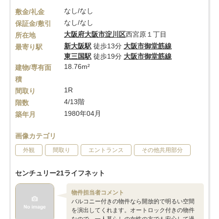
なし/なし
敷金/礼金
なし/なし
保証金/敷引
大阪府
大阪市淀川区
西宮原１丁目
所在地
新大阪駅
徒歩13分
大阪市御堂筋線
最寄り駅
東三国駅
徒歩19分
大阪市御堂筋線
18.76m²
建物/専有面
積
1R
間取り
4/13階
階数
1980年04月
築年月
画像カテゴリ
外観
間取り
エントランス
その他共用部分
センチュリー21ライフネット
物件担当者コメント
バルコニー付きの物件なら開放的で明るい空間
を演出してくれます。オートロック付きの物件