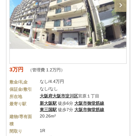
3万円
（管理費 1.2万円）
なし/4.4万円
敷金/礼金
なし/なし
保証金/敷引
大阪府
大阪市淀川区
宮原１丁目
所在地
新大阪駅
徒歩6分
大阪市御堂筋線
最寄り駅
東三国駅
徒歩7分
大阪市御堂筋線
20.26m²
建物/専有面
積
1R
間取り