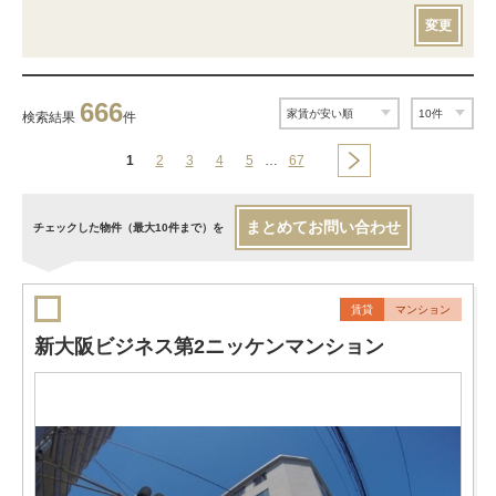
変更
666
検索結果
件
1
2
3
4
5
…
67
まとめてお問い合わせ
チェックした物件（最大10件まで）を
賃貸
マンション
新大阪ビジネス第2ニッケンマンション