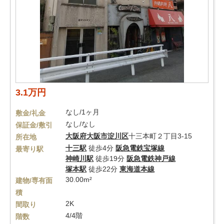
3.1万円
なし/1ヶ月
敷金/礼金
なし/なし
保証金/敷引
大阪府
大阪市淀川区
十三本町２丁目3-15
所在地
十三駅
徒歩4分
阪急電鉄宝塚線
最寄り駅
神崎川駅
徒歩19分
阪急電鉄神戸線
塚本駅
徒歩22分
東海道本線
30.00m²
建物/専有面
積
2K
間取り
4/4階
階数