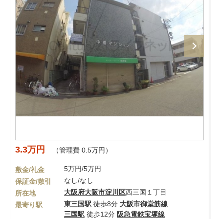
3.3万円
（管理費 0.5万円）
5万円/5万円
敷金/礼金
なし/なし
保証金/敷引
大阪府
大阪市淀川区
西三国１丁目
所在地
東三国駅
徒歩8分
大阪市御堂筋線
最寄り駅
三国駅
徒歩12分
阪急電鉄宝塚線