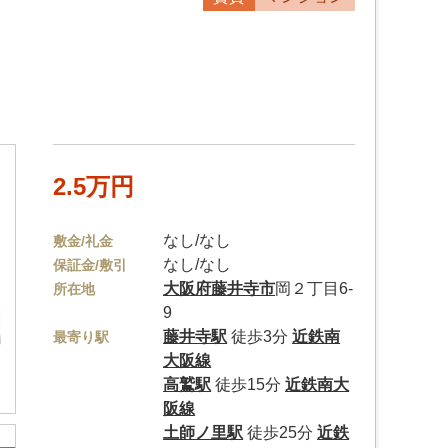
2.5万円
なし/なし
敷金/礼金
なし/なし
保証金/敷引
大阪府
藤井寺市
岡２丁目6-
所在地
9
藤井寺駅
徒歩3分
近鉄南
最寄り駅
大阪線
高鷲駅
徒歩15分
近鉄南大
阪線
土師ノ里駅
徒歩25分
近鉄