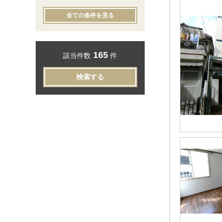
全ての条件を見る
165
該当件数
件
検索する