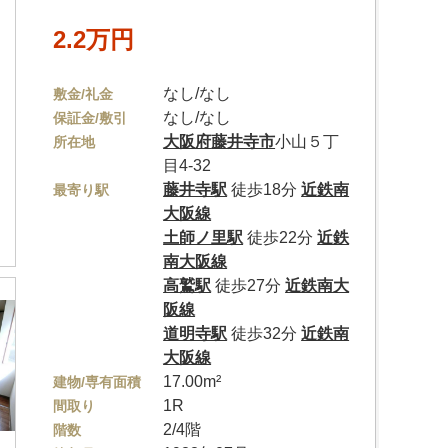
2.2万円
なし/なし
敷金/礼金
なし/なし
保証金/敷引
大阪府
藤井寺市
小山５丁
所在地
目4-32
藤井寺駅
徒歩18分
近鉄南
最寄り駅
大阪線
土師ノ里駅
徒歩22分
近鉄
南大阪線
高鷲駅
徒歩27分
近鉄南大
阪線
道明寺駅
徒歩32分
近鉄南
大阪線
17.00m²
建物/専有面積
1R
間取り
2/4階
階数