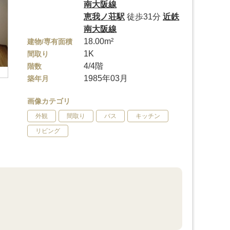
南大阪線
恵我ノ荘駅
徒歩31分
近鉄
南大阪線
18.00m²
建物/専有面積
1K
間取り
4/4階
階数
1985年03月
築年月
画像カテゴリ
外観
間取り
バス
キッチン
リビング