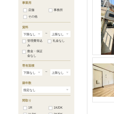
御舟町
（3）
事業用
店舗
事務所
その他
賃料
～
管理費等込
礼金なし
み
敷金・保証
金なし
専有面積
～
築年数
間取り
1R
1K/DK