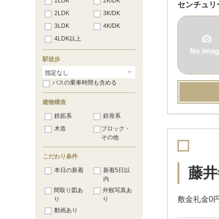
1LDK
2K/DK
センチュリ
2LDK
3K/DK
3LDK
4K/DK
4LDK以上
駅徒歩
バスの乗車時間も含める
建物構造
鉄筋系
鉄骨系
木造
ブロック・
その他
こだわり条件
藤井
本日の新着
新着5日以
内
間取り図あ
外観写真あ
敷金礼金0
り
り
動画あり