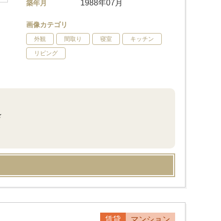
1988年07月
築年月
画像カテゴリ
外観
間取り
寝室
キッチン
リビング
★
賃貸
マンション