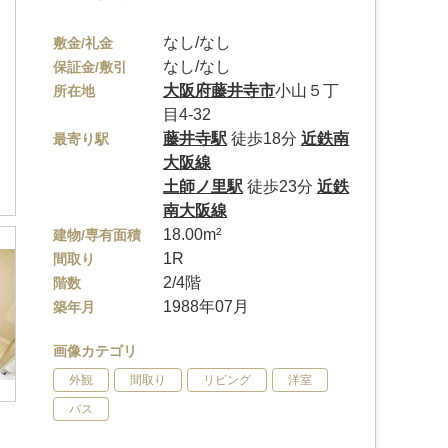
なし/なし
敷金/礼金
なし/なし
保証金/敷引
大阪府
藤井寺市
小山５丁
所在地
目4-32
藤井寺駅
徒歩18分
近鉄南
最寄り駅
大阪線
土師ノ里駅
徒歩23分
近鉄
南大阪線
18.00m²
建物/専有面積
1R
間取り
2/4階
階数
1988年07月
築年月
画像カテゴリ
外観
間取り
リビング
洋室
バス