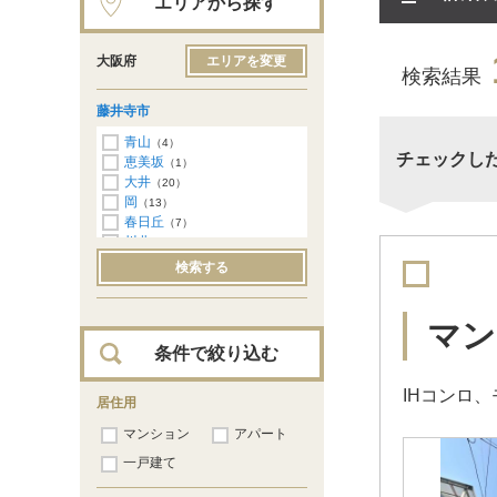
エリアから探す
大阪府
エリアを変更
検索結果
藤井寺市
青山
（4）
チェックし
恵美坂
（1）
大井
（20）
岡
（13）
春日丘
（7）
川北
（2）
北岡
（4）
検索する
国府
（2）
古室
（13）
小山
（19）
マン
沢田
（10）
条件で絞り込む
惣社
（2）
津堂
（1）
IHコンロ
道明寺
居住用
（13）
野中
（11）
マンション
アパート
林
（25）
藤井寺
一戸建て
（10）
藤ケ丘
（5）