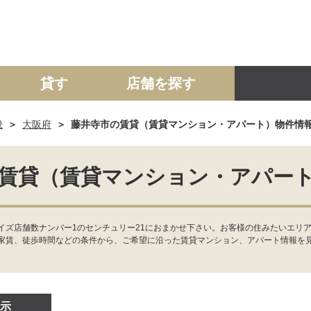
貸す
店舗を探す
畿
大阪府
藤井寺市の賃貸（賃貸マンション・アパート）物件情
建て
マンション
土地
事業投資用
賃貸（賃貸マンション・アパー
ズ店舗数ナンバー1のセンチュリー21におまかせ下さい。お客様の住みたいエリア
家賃、徒歩時間などの条件から、ご希望に沿った賃貸マンション、アパート情報を
示