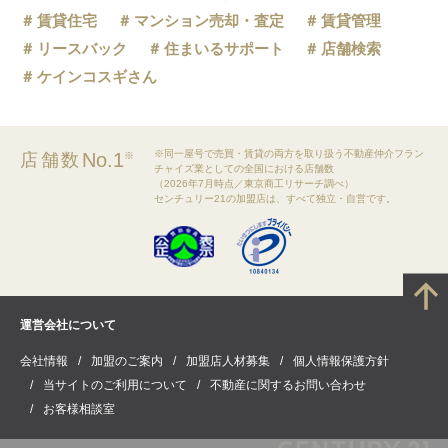
賃貸住宅
マンション売却・査定
賃貸管理
リースバック
住まいるサポート
店舗検索
ケインコスギさん
※同一屋号で売買・賃貸の両方を取り扱う不動産仲介フラン
No.1
店舗数
※
チャイズ業としての全国における店舗数
（2026年7月時点／東京商工リサーチ調べ）
センチュリー21の加盟店は、すべて独立・自営です。
運営会社について
会社情報
加盟のご案内
加盟店人材募集
個人情報保護方針
当サイトのご利用について
不動産に関するお問い合わせ
お客様相談室