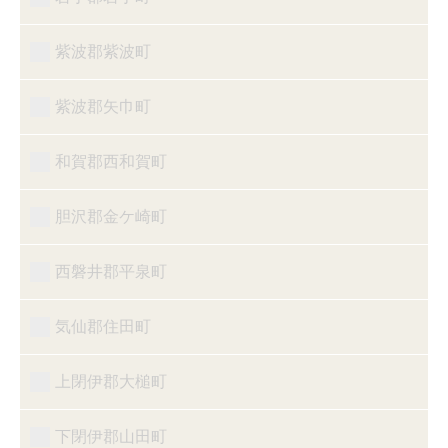
紫波郡紫波町
紫波郡矢巾町
和賀郡西和賀町
胆沢郡金ケ崎町
西磐井郡平泉町
気仙郡住田町
上閉伊郡大槌町
下閉伊郡山田町