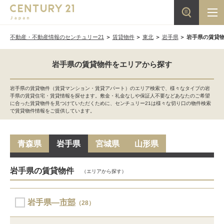
不動産・不動産情報のセンチュリー21
賃貸物件
東北
岩手県
岩手県の賃貸
岩手県の賃貸物件をエリアから探す
岩手県の賃貸物件（賃貸マンション・賃貸アパート）のエリア検索で、様々なタイプの岩
手県の賃貸住宅・賃貸情報を探せます。敷金・礼金なしや保証人不要などあなたのご希望
に合った賃貸物件を見つけていただくために、センチュリー21は様々な切り口の物件検索
で賃貸物件情報をご提供しています。
青森県
岩手県
宮城県
山形県
岩手県の賃貸物件
（エリアから探す）
岩手県―
市部
（28）