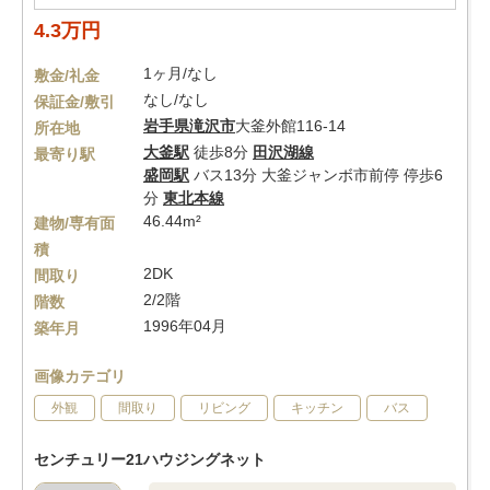
4.3万円
1ヶ月/なし
敷金/礼金
なし/なし
保証金/敷引
岩手県
滝沢市
大釜外館116-14
所在地
大釜駅
徒歩8分
田沢湖線
最寄り駅
盛岡駅
バス13分 大釜ジャンボ市前停 停歩6
分
東北本線
46.44m²
建物/専有面
積
2DK
間取り
2/2階
階数
1996年04月
築年月
画像カテゴリ
外観
間取り
リビング
キッチン
バス
センチュリー21ハウジングネット