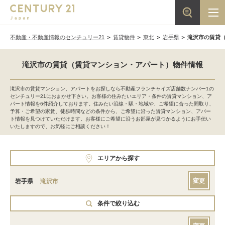
不動産・不動産情報のセンチュリー21
賃貸物件
東北
岩手県
滝沢市の賃貸
滝沢市の賃貸（賃貸マンション・アパート）物件情報
滝沢市の賃貸マンション、アパートをお探しなら不動産フランチャイズ店舗数ナンバー1の
センチュリー21におまかせ下さい。お客様の住みたいエリア・条件の賃貸マンション、ア
パート情報を6件紹介しております。住みたい沿線・駅・地域や、ご希望に合った間取り、
予算・ご希望の家賃、徒歩時間などの条件から、ご希望に沿った賃貸マンション、アパー
ト情報を見つけていただけます。お客様にご希望に沿うお部屋が見つかるようにお手伝い
いたしますので、お気軽にご相談ください！
エリアから探す
変更
岩手県
滝沢市
条件で絞り込む