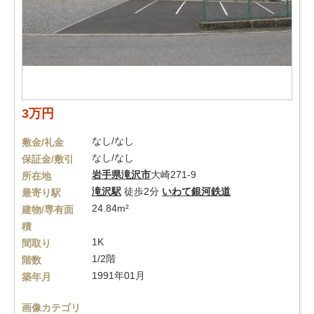
3万円
なし/なし
敷金/礼金
なし/なし
保証金/敷引
岩手県
滝沢市
大崎271-9
所在地
滝沢駅
徒歩2分
いわて銀河鉄道
最寄り駅
24.84m²
建物/専有面
積
1K
間取り
1/2階
階数
1991年01月
築年月
画像カテゴリ