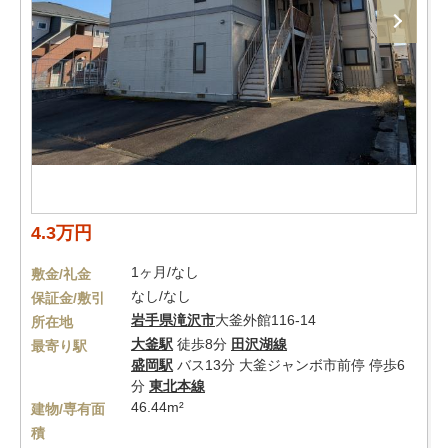
4.3万円
1ヶ月/なし
敷金/礼金
なし/なし
保証金/敷引
岩手県
滝沢市
大釜外館116-14
所在地
大釜駅
徒歩8分
田沢湖線
最寄り駅
盛岡駅
バス13分 大釜ジャンボ市前停 停歩6
分
東北本線
46.44m²
建物/専有面
積