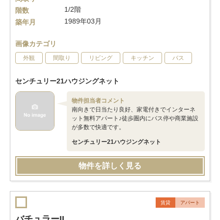
1/2階
階数
1989年03月
築年月
画像カテゴリ
外観
間取り
リビング
キッチン
バス
センチュリー21ハウジングネット
物件担当者コメント
南向きで日当たり良好、家電付きでインターネ
ット無料アパート♪徒歩圏内にバス停や商業施設
が多数で快適です。
センチュリー21ハウジングネット
物件を詳しく見る
賃貸
アパート
バチュラーII