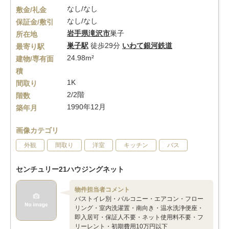
なし/なし
敷金/礼金
なし/なし
保証金/敷引
岩手県
滝沢市
巣子
所在地
巣子駅
徒歩29分
いわて銀河鉄道
最寄り駅
24.98m²
建物/専有面
積
1K
間取り
2/2階
階数
1990年12月
築年月
画像カテゴリ
外観
間取り
洋室
キッチン
バス
センチュリー21ハウジングネット
物件担当者コメント
バストイレ別・バルコニー・エアコン・フロー
リング・室内洗濯置・南向き・温水洗浄便座・
即入居可・保証人不要・ネット使用料不要・フ
リーレント・初期費用10万円以下