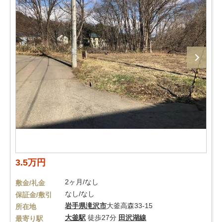
3.5万円
2ヶ月/なし
敷金/礼金
なし/なし
保証金/敷引
岩手県
滝沢市
大釜高森33-15
所在地
大釜駅
徒歩27分
田沢湖線
最寄り駅