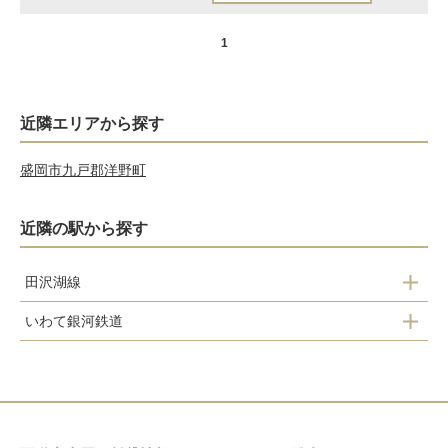
1
近隣エリアから探す
盛岡市
九戸郡洋野町
近隣の駅から探す
田沢湖線
いわて銀河鉄道
大釜駅
巣子駅
小岩井駅
滝沢駅