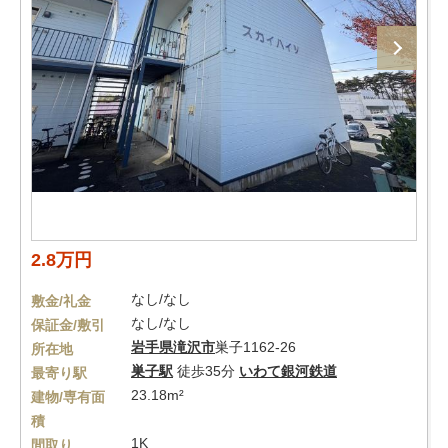
2.8万円
なし/なし
敷金/礼金
なし/なし
保証金/敷引
岩手県
滝沢市
巣子1162-26
所在地
巣子駅
徒歩35分
いわて銀河鉄道
最寄り駅
23.18m²
建物/専有面
積
1K
間取り