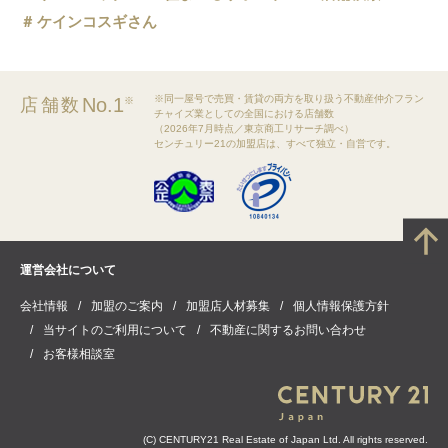
ケインコスギさん
※同一屋号で売買・賃貸の両方を取り扱う不動産仲介フラン
No.1
店舗数
※
チャイズ業としての全国における店舗数
（2026年7月時点／東京商工リサーチ調べ）
センチュリー21の加盟店は、すべて独立・自営です。
運営会社について
会社情報
加盟のご案内
加盟店人材募集
個人情報保護方針
当サイトのご利用について
不動産に関するお問い合わせ
お客様相談室
(C) CENTURY21 Real Estate of Japan Ltd. All rights reserved.