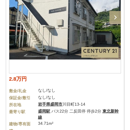
2.8万円
なし/なし
敷金/礼金
なし/なし
保証金/敷引
岩手県
盛岡市
川目町13-14
所在地
盛岡駅
バス22分 二反田停 停歩2分
東北新幹
最寄り駅
線
34.71m²
建物/専有面