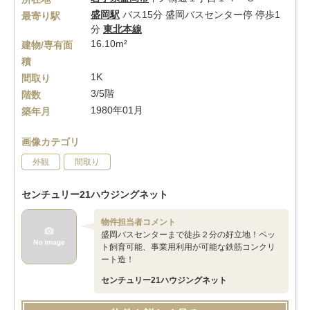
盛岡駅
バス15分 盛岡バスセンター停 停歩1
最寄り駅
分
東北本線
16.10m²
建物/専有面
積
1K
間取り
3/5階
階数
1980年01月
築年月
画像カテゴリ
外観
間取り
センチュリー21ハウジングネット
物件担当者コメント
盛岡バスセンターまで徒歩２分の好立地！ペッ
ト飼育可能、事業用利用が可能な鉄筋コンクリ
ート造！
センチュリー21ハウジングネット