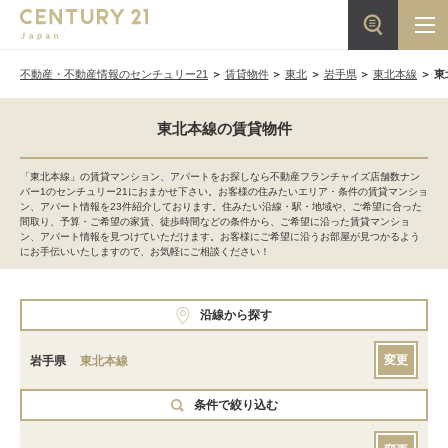
不動産・不動産情報のセンチュリー21
賃貸物件
東北
岩手県
東北本線
東
東北本線の賃貸物件
「東北本線」の賃貸マンション、アパートをお探しなら不動産フランチャイズ店舗数ナン
バー1のセンチュリー21におまかせ下さい。お客様の住みたいエリア・条件の賃貸マンショ
ン、アパート情報を23件紹介しております。住みたい沿線・駅・地域や、ご希望に合った
間取り、予算・ご希望の家賃、徒歩時間などの条件から、ご希望に沿った賃貸マンショ
ン、アパート情報を見つけていただけます。お客様にご希望に沿うお部屋が見つかるよう
にお手伝いいたしますので、お気軽にご相談ください！
沿線から探す
変更
岩手県
東北本線
条件で絞り込む