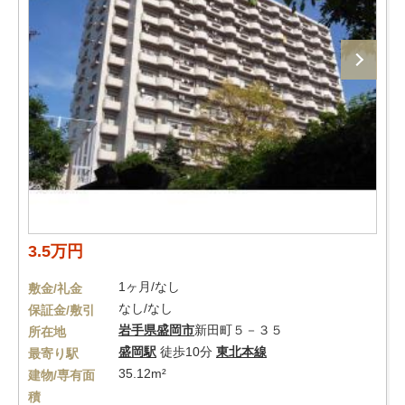
3.5万円
1ヶ月/なし
敷金/礼金
なし/なし
保証金/敷引
岩手県
盛岡市
新田町５－３５
所在地
盛岡駅
徒歩10分
東北本線
最寄り駅
35.12m²
建物/専有面
積