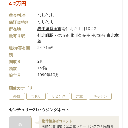
4.2万円
なし/なし
敷金/礼金
なし/なし
保証金/敷引
岩手県
盛岡市
南仙北２丁目13-22
所在地
仙北町駅
バス5分 北川久保停 停歩6分
東北本
最寄り駅
線
34.71m²
建物/専有面
積
2K
間取り
1/2階
階数
1990年10月
築年月
画像カテゴリ
外観
間取り
リビング
洋室
キッチン
センチュリー21ハウジングネット
物件担当者コメント
閑静な住宅地に全居室フローリングの１階角部