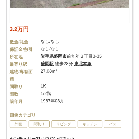
3.2万円
なし/なし
敷金/礼金
なし/なし
保証金/敷引
岩手県
盛岡市
前九年３丁目3-35
所在地
盛岡駅
徒歩28分
東北本線
最寄り駅
27.08m²
建物/専有面
積
1K
間取り
1/2階
階数
1987年03月
築年月
画像カテゴリ
外観
間取り
リビング
キッチン
バス
センチュリー21ハウジングネット