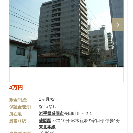
4万円
1ヶ月/なし
敷金/礼金
なし/なし
保証金/敷引
岩手県
盛岡市
長田町５－２１
所在地
盛岡駅
バス10分 啄木新婚の家口停 停歩1分
最寄り駅
東北本線