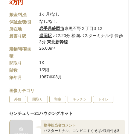
3万円
1ヶ月/なし
敷金/礼金
なし/なし
保証金/敷引
岩手県
盛岡市
東黒石野２丁目3-12
所在地
盛岡駅
バス20分 松園バスターミナル停 停歩
最寄り駅
3分
東北新幹線
26.03m²
建物/専有面
積
1K
間取り
1/2階
階数
1987年03月
築年月
画像カテゴリ
外観
間取り
和室
キッチン
トイレ
センチュリー21ハウジングネット
物件担当者コメント
バスターミナル、コンビニすぐそば♪収納付き8