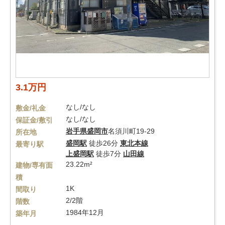
3.1万円
なし/なし
敷金/礼金
なし/なし
保証金/敷引
岩手県
盛岡市
名須川町19-29
所在地
盛岡駅
徒歩26分
東北本線
最寄り駅
上盛岡駅
徒歩7分
山田線
23.22m²
建物/専有面
積
1K
間取り
2/2階
階数
1984年12月
築年月