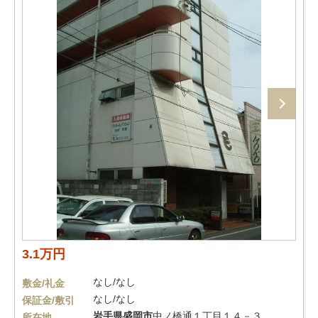
3.1万円
なし/なし
敷金/礼金
なし/なし
保証金/敷引
岩手県
盛岡市
中ノ橋通１丁目１４－３
所在地