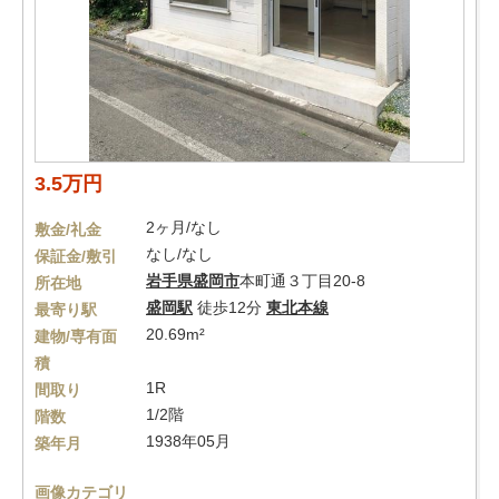
3.5万円
2ヶ月/なし
敷金/礼金
なし/なし
保証金/敷引
岩手県
盛岡市
本町通３丁目20-8
所在地
盛岡駅
徒歩12分
東北本線
最寄り駅
20.69m²
建物/専有面
積
1R
間取り
1/2階
階数
1938年05月
築年月
画像カテゴリ