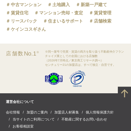
中古マンション
土地購入
新築一戸建て
賃貸住宅
マンション売却・査定
賃貸管理
リースバック
住まいるサポート
店舗検索
ケインコスギさん
※同一屋号で売買・賃貸の両方を取り扱う不動産仲介フラン
No.1
店舗数
※
チャイズ業としての全国における店舗数
（2026年7月時点／東京商工リサーチ調べ）
センチュリー21の加盟店は、すべて独立・自営です。
運営会社について
会社情報
加盟のご案内
加盟店人材募集
個人情報保護方針
当サイトのご利用について
不動産に関するお問い合わせ
お客様相談室