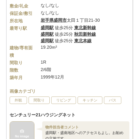
なし/なし
敷金/礼金
なし/なし
保証金/敷引
岩手県
盛岡市
太田１丁目21-30
所在地
盛岡駅
徒歩25分
東北新幹線
最寄り駅
盛岡駅
徒歩25分
秋田新幹線
盛岡駅
徒歩25分
東北本線
19.20m²
建物/専有面
積
1R
間取り
2/6階
階数
1999年12月
築年月
画像カテゴリ
外観
間取り
リビング
キッチン
バス
センチュリー21ハウジングネット
物件担当者コメント
盛岡駅・盛南地区へのアクセスもよし。お勧め
の立地です。