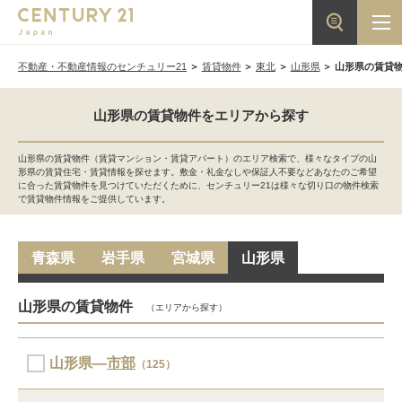
不動産・不動産情報のセンチュリー21
賃貸物件
東北
山形県
山形県の賃貸
山形県の賃貸物件をエリアから探す
山形県の賃貸物件（賃貸マンション・賃貸アパート）のエリア検索で、様々なタイプの山
形県の賃貸住宅・賃貸情報を探せます。敷金・礼金なしや保証人不要などあなたのご希望
に合った賃貸物件を見つけていただくために、センチュリー21は様々な切り口の物件検索
で賃貸物件情報をご提供しています。
青森県
岩手県
宮城県
山形県
山形県の賃貸物件
（エリアから探す）
山形県―
市部
（125）