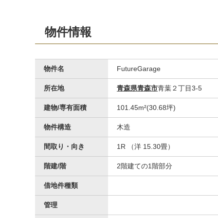
物件情報
物件名
FutureGarage
所在地
青森県青森市
青葉２丁目3-5
玄関
建物/専有面積
101.45m²(30.68坪)
物件構造
木造
間取り・向き
1R （洋 15.30畳）
階建/階
2階建ての1階部分
借地件種類
管理