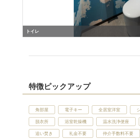
トイレ
特徴ピックアップ
角部屋
電子キー
全居室洋室
脱衣所
浴室乾燥機
温水洗浄便座
追い焚き
礼金不要
仲介手数料不要