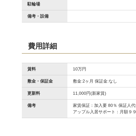
駐輪場
洋室
備考・設備
費用詳細
賃料
10万円
敷金・保証金
敷金:2ヶ月 保証金:なし
その他設備
更新料
11,000円(新家賃)
備考
家賃保証：加入要 80％ 保証
アップル入居サポート：月額９