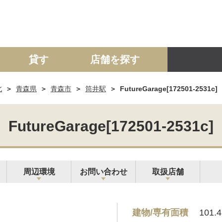
貸す
店舗を探す
北
青森県
青森市
筒井駅
FutureGarage[172501-2531c]
建て
マンション
土地
事業投資用
FutureGarage[172501-2531c]
周辺環境
お問い合わせ
取扱店舗
建物/専有面積
101.