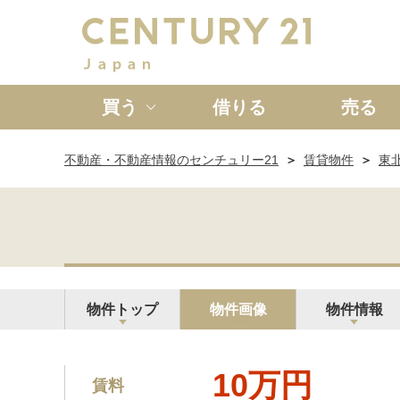
買う
借りる
売る
不動産・不動産情報のセンチュリー21
賃貸物件
東
新築一戸建て
中古一戸
物件トップ
物件画像
物件情報
10万円
賃料