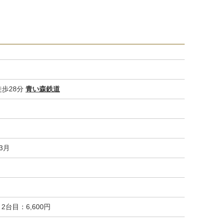
歩28分
青い森鉄道
セキュリティ
03月
2台目：6,600円