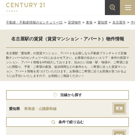
不動産・不動産情報のセンチュリー21
賃貸物件
東海
愛知県
名古屋市
中
名古屋駅の賃貸（賃貸マンション・アパート）物件情報
名古屋駅「愛知県」の賃貸マンション、アパートをお探しなら不動産フランチャイズ店舗
数ナンバー1のセンチュリー21におまかせ下さい。お客様の住みたいエリア・条件の賃貸マ
ンション、アパート情報を6件紹介しております。住みたい沿線・駅・地域や、ご希望に合
った間取り、予算・ご希望の家賃、徒歩時間などの条件から、ご希望に沿った賃貸マンシ
ョン、アパート情報を見つけていただけます。お客様にご希望に沿うお部屋が見つかるよ
うにお手伝いいたしますので、お気軽にご相談ください！
沿線から探す
変更
愛知県
東海道・山陽新幹線
条件で絞り込む