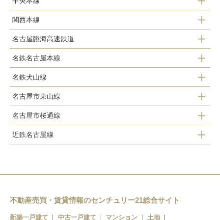
中央本線
熱田
三河安城
名古屋
関西本線
千種
金山
名古屋
名古屋臨海高速鉄道
鶴舞
尾頭橋
八田
名古屋
名鉄名古屋本線
名古屋
金山
ささしまライブ
春田
名鉄犬山線
枇杷島
神宮前
名古屋
名鉄名古屋
小本
蟹江
名古屋市東山線
清洲
金山
栄生
荒子
名古屋市桜通線
中村日赤
稲沢
山王
東枇杷島
近鉄名古屋線
太閤通
名鉄名古屋
本陣
名古屋
下小田井
栄生
烏森
亀島
国際センター
名古屋
東枇杷島
黄金
丸の内
伏見
西枇杷島
米野
不動産売買・賃貸情報のセンチュリー21総合サイト
久屋大通
近鉄名古屋
栄
新築一戸建て
中古一戸建て
マンション
土地