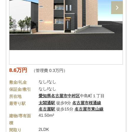
8.6万円
（管理費 0.3万円）
なし/なし
敷金/礼金
なし/なし
保証金/敷引
愛知県
名古屋市中村区
中島町１丁目
所在地
太閤通駅
徒歩9分
名古屋市桜通線
最寄り駅
名古屋駅
徒歩15分
名古屋市東山線
41.50m²
建物/専有面
積
2LDK
間取り