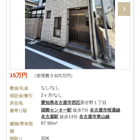
15万円
（管理費 0.825万円）
なし/なし
敷金/礼金
2ヶ月/なし
保証金/敷引
愛知県
名古屋市西区
那古野１丁目
所在地
国際センター駅
徒歩7分
名古屋市桜通線
最寄り駅
名古屋駅
徒歩13分
名古屋市東山線
87.90m²
建物/専有面
積
3DK
間取り