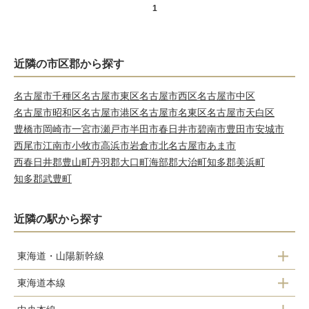
1
近隣の市区郡から探す
名古屋市千種区
名古屋市東区
名古屋市西区
名古屋市中区
名古屋市昭和区
名古屋市港区
名古屋市名東区
名古屋市天白区
豊橋市
岡崎市
一宮市
瀬戸市
半田市
春日井市
碧南市
豊田市
安城市
西尾市
江南市
小牧市
高浜市
岩倉市
北名古屋市
あま市
西春日井郡豊山町
丹羽郡大口町
海部郡大治町
知多郡美浜町
知多郡武豊町
近隣の駅から探す
東海道・山陽新幹線
東海道本線
豊橋