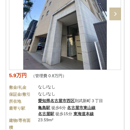
5.9万円
（管理費 0.8万円）
なし/なし
敷金/礼金
なし/なし
保証金/敷引
愛知県
名古屋市西区
則武新町３丁目
所在地
亀島駅
徒歩6分
名古屋市東山線
最寄り駅
名古屋駅
徒歩15分
東海道本線
23.59m²
建物/専有面
積