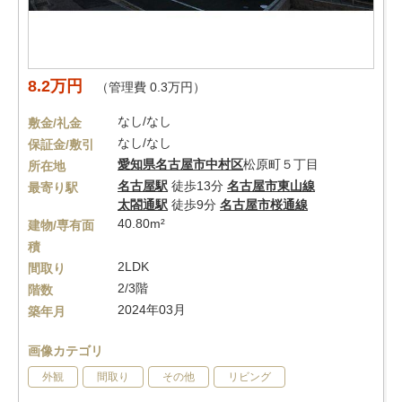
8.2万円
（管理費 0.3万円）
なし/なし
敷金/礼金
なし/なし
保証金/敷引
愛知県
名古屋市中村区
松原町５丁目
所在地
名古屋駅
徒歩13分
名古屋市東山線
最寄り駅
太閤通駅
徒歩9分
名古屋市桜通線
40.80m²
建物/専有面
積
2LDK
間取り
2/3階
階数
2024年03月
築年月
画像カテゴリ
外観
間取り
その他
リビング