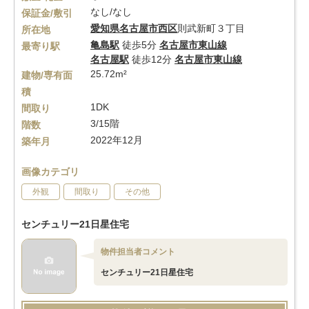
なし/なし
保証金/敷引
愛知県
名古屋市西区
則武新町３丁目
所在地
亀島駅
徒歩5分
名古屋市東山線
最寄り駅
名古屋駅
徒歩12分
名古屋市東山線
25.72m²
建物/専有面
積
1DK
間取り
3/15階
階数
2022年12月
築年月
画像カテゴリ
外観
間取り
その他
センチュリー21日星住宅
物件担当者コメント
センチュリー21日星住宅