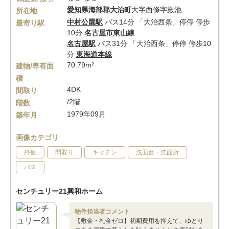
愛知県
海部郡大治町
大字西條字殿池
所在地
中村公園駅
バス14分 「大治西条」停停 停歩
最寄り駅
10分
名古屋市東山線
名古屋駅
バス31分 「大治西条」停停 停歩10
分
東海道本線
70.79m²
建物/専有面
積
4DK
間取り
/2階
階数
1979年09月
築年月
画像カテゴリ
外観
間取り
キッチン
洗面台・洗面所
バス
センチュリー21興和ホーム
物件担当者コメント
【敷金・礼金ゼロ】初期費用を抑えて、ゆとり