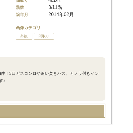
4LDK
間取り
3/11階
階数
2014年02月
築年月
画像カテゴリ
外観
間取り
物件！3口ガスコンロや追い焚きバス、カメラ付きイン
す♪