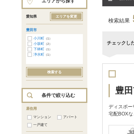
エリアから探す
愛知県
エリアを変更
検索結果
豊田市
小川町
（1）
チェックし
小坂町
（2）
下林町
（1）
浄水町
（1）
検索する
豊田
条件で絞り込む
ディスポー
居住用
宅配BOX
マンション
アパート
一戸建て