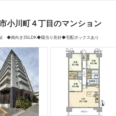
市小川町４丁目のマンション
.5帖 ◆南向き3SLDK◆陽当り良好◆宅配ボックスあり