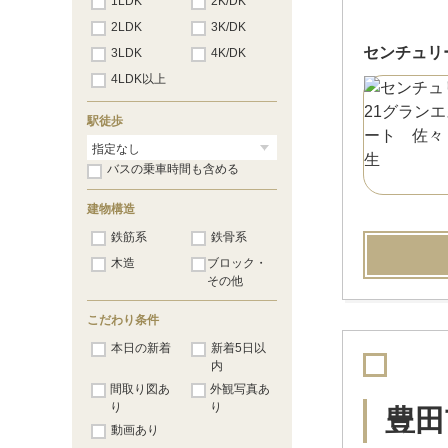
1LDK
2K/DK
2LDK
3K/DK
センチュリ
3LDK
4K/DK
4LDK以上
駅徒歩
バスの乗車時間も含める
建物構造
鉄筋系
鉄骨系
木造
ブロック・
その他
こだわり条件
本日の新着
新着5日以
内
間取り図あ
外観写真あ
り
り
豊田
動画あり