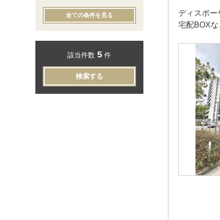
ディスポー
全ての条件を見る
宅配BOX
5
該当件数
件
検索する