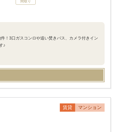
間取り
物件！3口ガスコンロや追い焚きバス、カメラ付きイン
す♪
賃貸
マンション