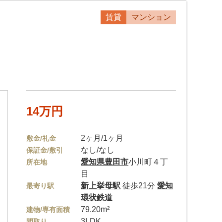
賃貸
マンション
14万円
2ヶ月/1ヶ月
敷金/礼金
なし/なし
保証金/敷引
愛知県
豊田市
小川町４丁
所在地
目
新上挙母駅
徒歩21分
愛知
最寄り駅
環状鉄道
79.20m²
建物/専有面積
3LDK
間取り