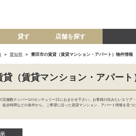
貸す
店舗を探す
海
愛知県
豊田市の賃貸（賃貸マンション・アパート）物件情報
建て
マンション
土地
事業投資用
賃貸（賃貸マンション・アパート
ズ店舗数ナンバー1のセンチュリー21におまかせ下さい。お客様の住みたいエリア
、徒歩時間などの条件から、ご希望に沿った賃貸マンション、アパート情報を見つ
示