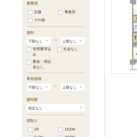
事業用
店舗
事務所
その他
賃料
～
管理費等込
礼金なし
み
敷金・保証
金なし
専有面積
～
築年数
間取り
1R
1K/DK