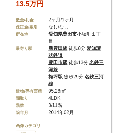
13.5万円
2ヶ月/1ヶ月
敷金/礼金
なし/なし
保証金/敷引
愛知県
豊田市
小坂町１丁
所在地
目
新豊田駅
徒歩8分
愛知環
最寄り駅
状鉄道
豊田市駅
徒歩13分
名鉄三
河線
梅坪駅
徒歩29分
名鉄三河
線
95.28m²
建物/専有面積
4LDK
間取り
3/11階
階数
2014年02月
築年月
画像カテゴリ