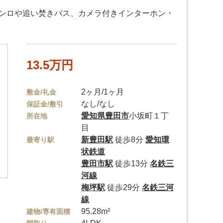
コンロや追い焚きバス、カメラ付きインターホン・
13.5万円
2ヶ月/1ヶ月
敷金/礼金
なし/なし
保証金/敷引
愛知県
豊田市
小坂町１丁
所在地
目
新豊田駅
徒歩8分
愛知環
最寄り駅
状鉄道
豊田市駅
徒歩13分
名鉄三
河線
梅坪駅
徒歩29分
名鉄三河
線
95.28m²
建物/専有面積