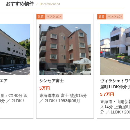
おすすめ物件
Recommended
賃貸
マンション
賃貸
マンション
エア
シンセア富士
ヴィラシェトワ
屋町1LDK仲介
5万円
5.7万円
那 バス40分 沢
東海道本線 富士 徒歩15分
分 ／ 2LDK /
／ 2LDK / 1993年06月
東海道・山陽新幹
月
ス14分 上新屋町
分 ／ 1LDK / 2