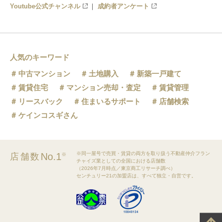
Youtube公式チャンネル
成約者アンケート
人気のキーワード
中古マンション
土地購入
新築一戸建て
賃貸住宅
マンション売却・査定
賃貸管理
リースバック
住まいるサポート
店舗検索
ケインコスギさん
※同一屋号で売買・賃貸の両方を取り扱う不動産仲介フラン
No.1
店舗数
※
チャイズ業としての全国における店舗数
（2026年7月時点／東京商工リサーチ調べ）
センチュリー21の加盟店は、すべて独立・自営です。