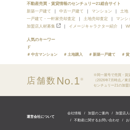
不動産売買・賃貸情報のセンチュリー21総合サイト
新築一戸建て
中古一戸建て
マンション
土地
一戸建て・一軒家売却査定
土地売却査定
マンシ
加盟店人材募集
イメージキャラクター紹介
W
人気のキーワー
ド
中古マンション
土地購入
新築一戸建て
賃
※同一屋号で売買・賃
No.1
店舗数
※
（2026年7月時点／
センチュリー21の加
会社情報
加盟のご案内
加盟店人
運営会社について
不動産に関するお問い合わせ
お