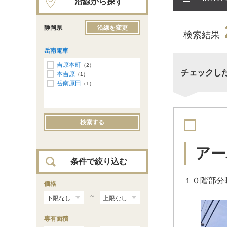
沿線から探す
静岡県
沿線を変更
検索結果
岳南電車
吉原本町
（2）
チェックし
本吉原
（1）
岳南原田
（1）
検索する
アー
条件で絞り込む
１０階部分
価格
～
専有面積