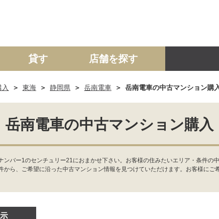
貸す
店舗を探す
購入
東海
静岡県
岳南電車
岳南電車の中古マンション購
建て
マンション
土地
事業投資用
岳南電車の中古マンション購入
ナンバー1のセンチュリー21におまかせ下さい。お客様の住みたいエリア・条件の
件から、ご希望に沿った中古マンション情報を見つけていただけます。お客様にご
示