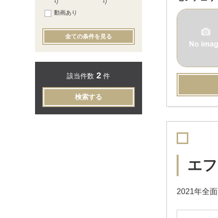
り
り
動画あり
全ての条件を見る
2
該当件数
件
検索する
エフ
2021年