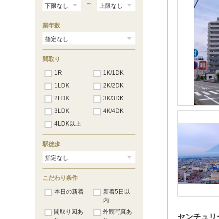
～
築年数
間取り
1R
1K/1DK
1LDK
2K/2DK
2LDK
3K/3DK
3LDK
4K/4DK
4LDK以上
駅徒歩
こだわり条件
本日の新着
新着5日以
内
間取り図あ
外観写真あ
センチュリー2