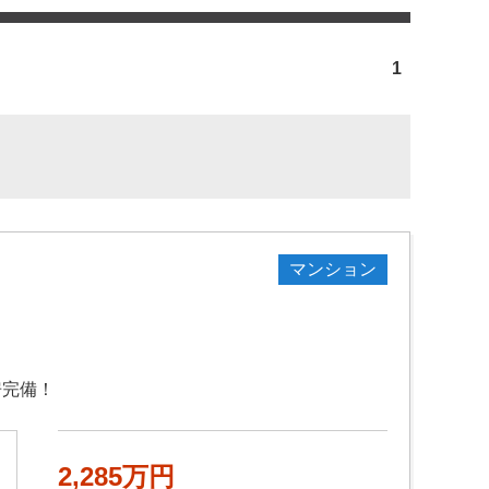
1
マンション
房完備！
2,285万円