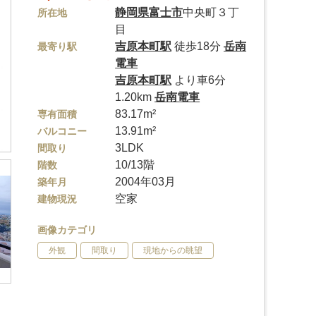
静岡県
富士市
中央町３丁
所在地
目
吉原本町駅
徒歩18分
岳南
最寄り駅
電車
吉原本町駅
より車6分
1.20km
岳南電車
83.17m²
専有面積
13.91m²
バルコニー
3LDK
間取り
10/13階
階数
2004年03月
築年月
空家
建物現況
画像カテゴリ
外観
間取り
現地からの眺望