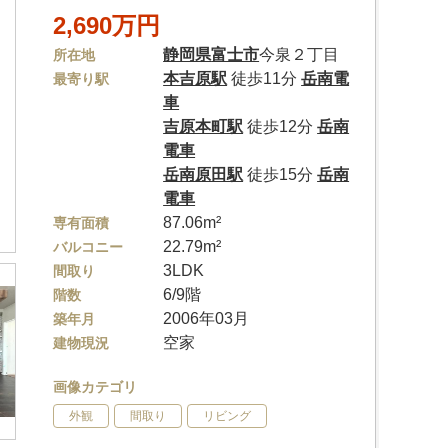
2,690万円
静岡県
富士市
今泉２丁目
所在地
本吉原駅
徒歩11分
岳南電
最寄り駅
車
吉原本町駅
徒歩12分
岳南
電車
岳南原田駅
徒歩15分
岳南
電車
87.06m²
専有面積
22.79m²
バルコニー
3LDK
間取り
6/9階
階数
2006年03月
築年月
空家
建物現況
画像カテゴリ
外観
間取り
リビング