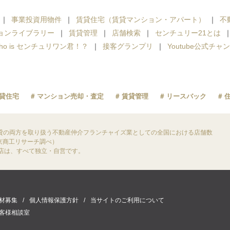
事業投資用物件
賃貸住宅（賃貸マンション・アパート）
不
ョンライブラリー
賃貸管理
店舗検索
センチュリー21とは
ho is センチュリワン君！？
接客グランプリ
Youtube公式チャ
貸住宅
マンション売却・査定
賃貸管理
リースバック
貸の両方を取り扱う不動産仲介フランチャイズ業としての全国における店舗数
東京商工リサーチ調べ）
盟店は、すべて独立・自営です。
材募集
個人情報保護方針
当サイトのご利用について
客様相談室