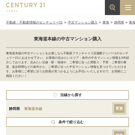
不動産・不動産情報のセンチュリー21
中古マンション購入
東海
静岡県
東
東海道本線の中古マンション購入
東海道本線の中古マンションをお探しなら不動産フランチャイズ店舗数ナンバー1のセンチ
ュリー21におまかせ下さい。お客様の住みたいエリア・条件の中古マンション情報を3件紹
介しております。住みたい沿線・駅・地域や、ご希望に合った間取り、予算・ご希望の家
賃、徒歩時間などの条件から、ご希望に沿った中古マンション情報を見つけていただけま
す。お客様にご希望に沿うお部屋が見つかるようにお手伝いいたしますので、お気軽にご
相談ください！
沿線から探す
変更
静岡県
東海道本線
条件で絞り込む