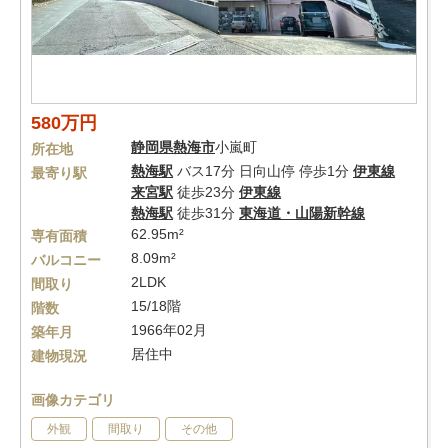
580万円
静岡県
熱海市
小嵐町
所在地
熱海駅
バス17分 日向山停 停歩1分
伊東線
最寄り駅
来宮駅
徒歩23分
伊東線
熱海駅
徒歩31分
東海道・山陽新幹線
62.95m²
専有面積
8.09m²
バルコニー
2LDK
間取り
15/18階
階数
1966年02月
築年月
居住中
建物現況
画像カテゴリ
外観
間取り
その他