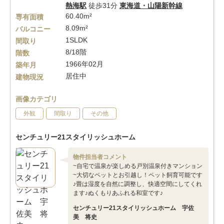
熱海駅
徒歩31分
東海道・山陽新幹線
60.40m²
専有面積
8.09m²
バルコニー
1SLDK
間取り
8/18階
階数
1966年02月
築年月
居住中
建物現況
画像カテゴリ
外観
間取り
その他
センチュリー21スタイリッシュホーム
物件担当者コメント
~自宅で温泉が楽しめる戸別温泉付きマンション
~大切なペットとお引越し！ペット飼育可能です
♪畳は湿度を自然に調整し、快適空間にしてくれ
ます♪ぬくもりあふれる和室です♪
センチュリー21スタイリッシュホーム 宇佐
美 将史