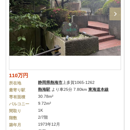
110万円
静岡県
熱海市
上多賀1065-1262
所在地
熱海駅
より車25分 7.80km
東海道本線
最寄り駅
30.78m²
専有面積
9.72m²
バルコニー
1K
間取り
2/7階
階数
1973年12月
築年月