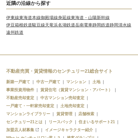
近隣の沿線から探す
伊東線
東海道本線
御殿場線
身延線
東海道・山陽新幹線
伊豆箱根鉄道駿豆線
天竜浜名湖鉄道
岳南電車
静岡鉄道静岡清水線
遠州鉄道
不動産売買・賃貸情報のセンチュリー21総合サイト
新築一戸建て
中古一戸建て
マンション
土地
事業投資用物件
賃貸住宅（賃貸マンション・アパート）
不動産売却査定
中古マンション売却査定
一戸建て・一軒家売却査定
土地売却査定
マンションライブラリー
賃貸管理
店舗検索
センチュリー21とは
リースバック
住まいるサポート21
加盟店人材募集
イメージキャラクター紹介
Who is センチュリワン君！？
接客グランプリ