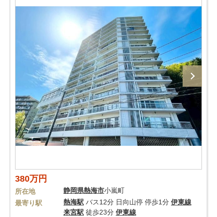
380万円
静岡県
熱海市
小嵐町
所在地
熱海駅
バス12分 日向山停 停歩1分
伊東線
最寄り駅
来宮駅
徒歩23分
伊東線