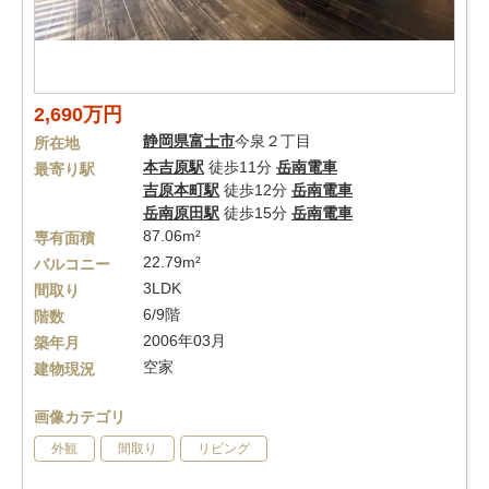
2,690万円
静岡県
富士市
今泉２丁目
所在地
本吉原駅
徒歩11分
岳南電車
最寄り駅
吉原本町駅
徒歩12分
岳南電車
岳南原田駅
徒歩15分
岳南電車
87.06m²
専有面積
22.79m²
バルコニー
3LDK
間取り
6/9階
階数
2006年03月
築年月
空家
建物現況
画像カテゴリ
外観
間取り
リビング