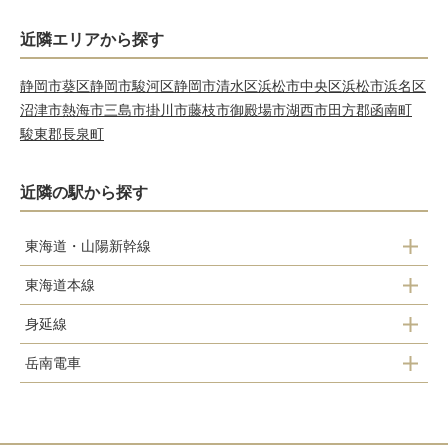
近隣エリアから探す
静岡市葵区
静岡市駿河区
静岡市清水区
浜松市中央区
浜松市浜名区
沼津市
熱海市
三島市
掛川市
藤枝市
御殿場市
湖西市
田方郡函南町
駿東郡長泉町
近隣の駅から探す
東海道・山陽新幹線
東海道本線
新富士駅
身延線
東田子の浦駅
岳南電車
富士根駅
吉原駅
吉原駅
入山瀬駅
富士駅
ジヤトコ前駅