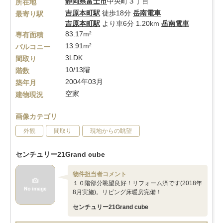
静岡県
富士市
中央町３丁目
所在地
吉原本町駅
徒歩18分
岳南電車
最寄り駅
吉原本町駅
より車6分 1.20km
岳南電車
83.17m²
専有面積
13.91m²
バルコニー
3LDK
間取り
10/13階
階数
2004年03月
築年月
空家
建物現況
画像カテゴリ
外観
間取り
現地からの眺望
センチュリー21Grand cube
物件担当者コメント
１０階部分眺望良好！リフォーム済です(2018年
8月実施)。リビング床暖房完備！
センチュリー21Grand cube