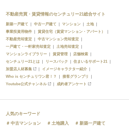
竪堀駅
富士川駅
吉原本町駅
柚木駅
不動産売買・賃貸情報のセンチュリー21総合サイト
新築一戸建て
中古一戸建て
マンション
土地
本吉原駅
富士駅
事業投資用物件
賃貸住宅（賃貸マンション・アパート）
岳南原田駅
不動産売却査定
中古マンション売却査定
一戸建て・一軒家売却査定
土地売却査定
比奈駅
マンションライブラリー
賃貸管理
店舗検索
センチュリー21とは
岳南富士岡駅
リースバック
住まいるサポート21
加盟店人材募集
イメージキャラクター紹介
須津駅
Who is センチュリワン君！？
接客グランプリ
Youtube公式チャンネル
成約者アンケート
神谷駅
岳南江尾駅
人気のキーワード
中古マンション
土地購入
新築一戸建て