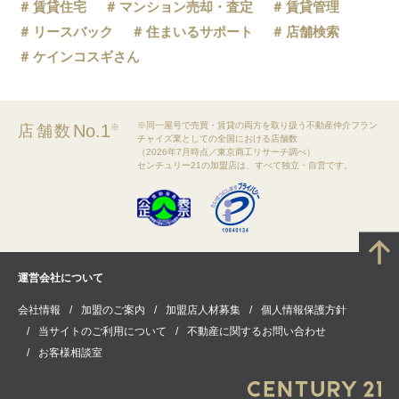
賃貸住宅
マンション売却・査定
賃貸管理
リースバック
住まいるサポート
店舗検索
ケインコスギさん
※同一屋号で売買・賃貸の両方を取り扱う不動産仲介フラン
No.1
店舗数
※
チャイズ業としての全国における店舗数
（2026年7月時点／東京商工リサーチ調べ）
センチュリー21の加盟店は、すべて独立・自営です。
運営会社について
会社情報
加盟のご案内
加盟店人材募集
個人情報保護方針
当サイトのご利用について
不動産に関するお問い合わせ
お客様相談室