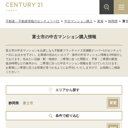
不動産・不動産情報のセンチュリー21
中古マンション購入
東海
静岡県
富
富士市の中古マンション購入情報
富士市の中古マンションをお探しなら不動産フランチャイズ店舗数ナンバー1のセンチュリ
ー21におまかせ下さい。お客様の住みたいエリア・条件の中古マンション情報を3件紹介し
ております。住みたい沿線・駅・地域や、ご希望に合った間取り、予算・ご希望の家賃、
徒歩時間などの条件から、ご希望に沿った中古マンション情報を見つけていただけます。
お客様にご希望に沿うお部屋が見つかるようにお手伝いいたしますので、お気軽にご相談
ください！
エリアから探す
変更
静岡県
富士市
条件で絞り込む