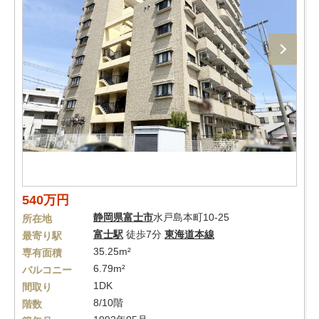
540万円
静岡県
富士市
水戸島本町10-25
所在地
富士駅
徒歩7分
東海道本線
最寄り駅
35.25m²
専有面積
6.79m²
バルコニー
1DK
間取り
8/10階
階数