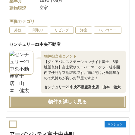
1992年05月
築年月
空家
建物現況
画像カテゴリ
外観
間取り
リビング
洋室
バルコニー
センチュリー21中央不動産
物件担当者コメント
【ダイアパレスステーションサイド富士 8階
眺望良好】富士駅やスーパーマーケット徒歩圏
内で便利な立地環境です。南に開けた角部屋な
ので気持ちが良いお部屋ですよ！
センチュリー21中央不動産富士店 山本 健太
物件を詳しく見る
マンション
アーバンシティ富士中央町