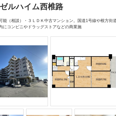
ゼルハイム西椎路
可能（相談）・３ＬＤＫ中古マンション。国道1号線や根方街
内にコンビニやドラッグストアなどの商業施