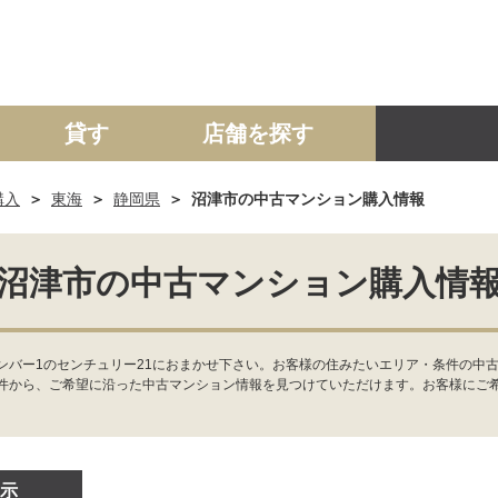
貸す
店舗を探す
購入
東海
静岡県
沼津市の中古マンション購入情報
建て
マンション
土地
事業投資用
沼津市の中古マンション購入情
ンバー1のセンチュリー21におまかせ下さい。お客様の住みたいエリア・条件の中古
件から、ご希望に沿った中古マンション情報を見つけていただけます。お客様にご
示