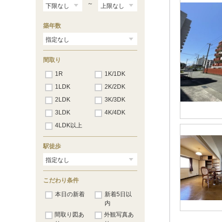
～
築年数
間取り
1R
1K/1DK
1LDK
2K/2DK
2LDK
3K/3DK
3LDK
4K/4DK
4LDK以上
駅徒歩
こだわり条件
本日の新着
新着5日以
内
間取り図あ
外観写真あ