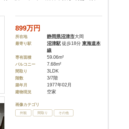
899万円
静岡県
沼津市
大岡
所在地
沼津駅
徒歩18分
東海道本
最寄り駅
線
59.06m²
専有面積
7.68m²
バルコニー
3LDK
間取り
3/7階
階数
1977年02月
築年月
空家
建物現況
画像カテゴリ
外観
間取り
その他