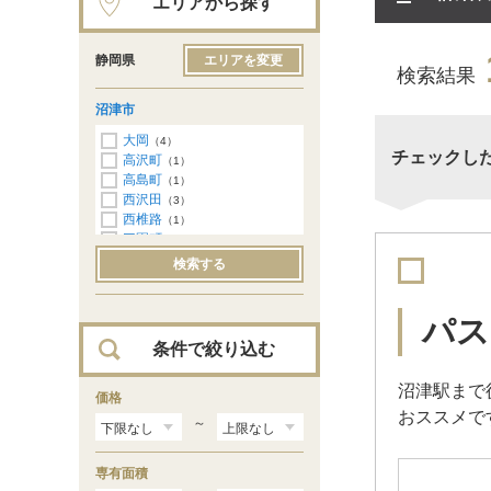
エリアから探す
静岡県
エリアを変更
検索結果
沼津市
大岡
（4）
チェックし
高沢町
（1）
高島町
（1）
西沢田
（3）
西椎路
（1）
三園町
（1）
上土町
（1）
検索する
浅間町
（1）
パス
条件で絞り込む
沼津駅まで
価格
おススメで
～
専有面積