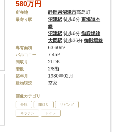
580万円
静岡県
沼津市
高島町
所在地
沼津駅
徒歩6分
東海道本
最寄り駅
線
沼津駅
徒歩6分
御殿場線
大岡駅
徒歩36分
御殿場線
63.60m²
専有面積
7.4m²
バルコニー
2LDK
間取り
2/8階
階数
1980年02月
築年月
空家
建物現況
画像カテゴリ
外観
間取り
リビング
キッチン
トイレ