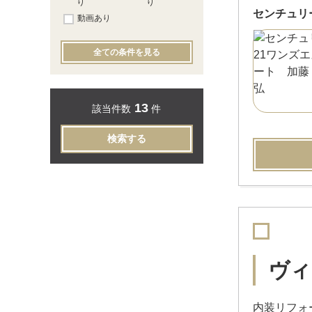
り
り
センチュリ
動画あり
全ての条件を見る
13
該当件数
件
検索する
ヴィ
内装リフォ