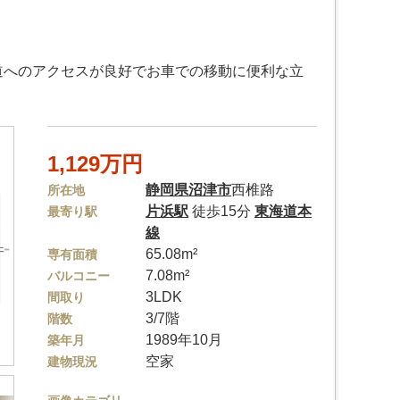
道へのアクセスが良好でお車での移動に便利な立
1,129万円
静岡県
沼津市
西椎路
所在地
片浜駅
徒歩15分
東海道本
最寄り駅
線
65.08m²
専有面積
7.08m²
バルコニー
3LDK
間取り
3/7階
階数
1989年10月
築年月
空家
建物現況