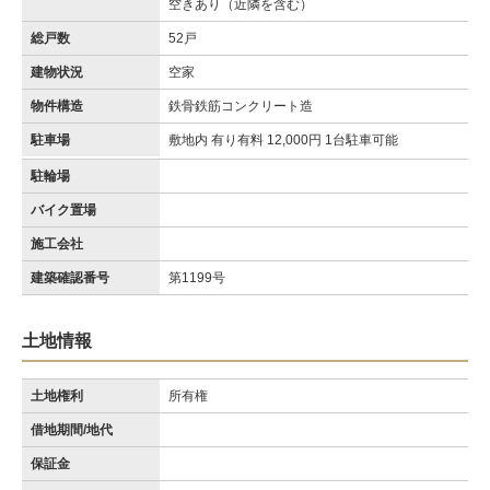
空きあり（近隣を含む）
総戸数
52戸
建物状況
空家
物件構造
鉄骨鉄筋コンクリート造
駐車場
敷地内 有り有料 12,000円 1台駐車可能
駐輪場
バイク置場
施工会社
建築確認番号
第1199号
土地情報
土地権利
所有権
借地期間/地代
保証金