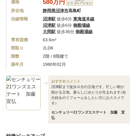
580万円
ローン
価格
シミュレーション
所在地
静岡県沼津市
高島町
沿線情報
沼津駅
徒歩6分
東海道本線
沼津駅
徒歩6分
御殿場線
大岡駅
徒歩36分
御殿場線
専有面積
63.6m²
間取り
2LDK
階数
2階 / 8階建て
築年月
1980年02月
おすすめコメント
沼津駅まで徒歩６分の立地です。忙しい朝が
助かる立地、暮らしにゆとりが生まれます♪自
分好みのリフォームをしたい方におススメで
す♪
センチュリー21ワンズエステート 加藤 宜
弘