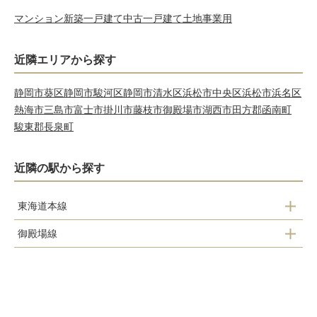
マンション
新築一戸建て
中古一戸建て
土地
事業用
近隣エリアから探す
静岡市葵区
静岡市駿河区
静岡市清水区
浜松市中央区
浜松市浜名区
熱海市
三島市
富士市
掛川市
藤枝市
御殿場市
湖西市
田方郡函南町
駿東郡長泉町
近隣の駅から探す
東海道本線
御殿場線
沼津駅
大岡駅
片浜駅
沼津駅
原駅