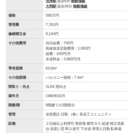
沼津駅
徒歩6分
御殿場線
大岡駅
徒歩36分
御殿場線
価格
580万円
管理費
7,781円
修繕積立金
9,144円
その他費用
自治会費：700円
有線放送定額費用：1,950円
組費：200円/月
水道料金：3,960円/月
専有面積
63.6m²
その他面積
バルコニー面積：7.4m²
間取り・向き
2LDK 西向き
築年月
1980年02月
階建/階
8階建ての2階部分
管理
全部委託 日勤 （株）長谷工コミュニティ
設備
２沿線以上利用可 角部屋 都市ガス 給湯 独立洗面
台 浴室に窓 即入居可 下水道 管理人日勤 駐車場