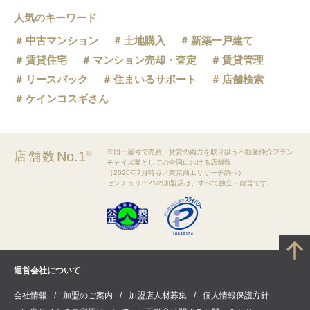
人気のキーワード
中古マンション
土地購入
新築一戸建て
賃貸住宅
マンション売却・査定
賃貸管理
リースバック
住まいるサポート
店舗検索
ケインコスギさん
※同一屋号で売買・賃貸の両方を取り扱う不動産仲介フラン
No.1
店舗数
※
チャイズ業としての全国における店舗数
（2026年7月時点／東京商工リサーチ調べ）
センチュリー21の加盟店は、すべて独立・自営です。
運営会社について
会社情報
加盟のご案内
加盟店人材募集
個人情報保護方針