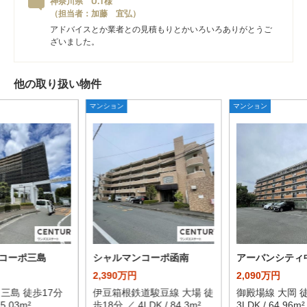
神奈川県 U.T様
（担当者：加藤 宜弘）
アドバイスとか業者との見積もりとかいろいろありがとうご
ざいました。
他の取り扱い物件
マンション
マンション
コーポ三島
シャルマンコーポ函南
アーバンシティ
2,390万円
2,090万円
三島 徒歩17分
伊豆箱根鉄道駿豆線 大場 徒
御殿場線 大岡 徒
75.03m²
歩18分 ／ 4LDK / 84.3m²
3LDK / 64.96m²