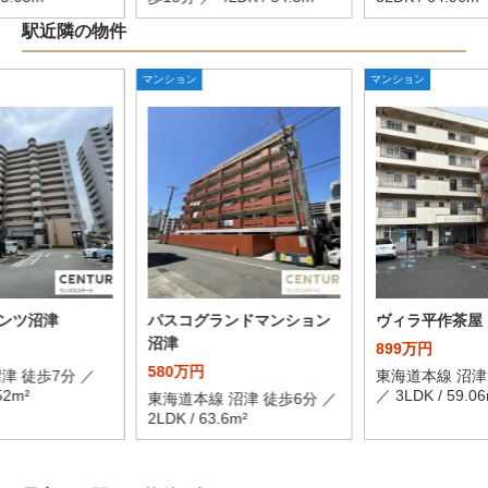
駅近隣の物件
マンション
マンション
ンツ沼津
パスコグランドマンション
ヴィラ平作茶屋
沼津
899万円
580万円
津 徒歩7分 ／
東海道本線 沼津
52m²
／ 3LDK / 59.06
東海道本線 沼津 徒歩6分 ／
2LDK / 63.6m²