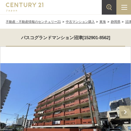
不動産・不動産情報のセンチュリー21
中古マンション購入
東海
静岡県
沼
パスコグランドマンション沼津[152901-8562]