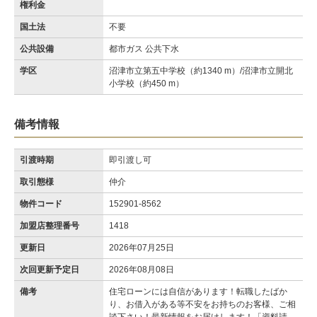
権利金
国土法
不要
公共設備
都市ガス 公共下水
学区
沼津市立第五中学校（約1340 m）/沼津市立開北
小学校（約450 m）
備考情報
引渡時期
即引渡し可
取引態様
仲介
物件コード
152901-8562
加盟店整理番号
1418
更新日
2026年07月25日
次回更新予定日
2026年08月08日
備考
住宅ローンには自信があります！転職したばか
り、お借入がある等不安をお持ちのお客様、ご相