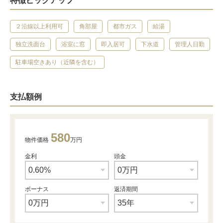
特徴ピックアップ
２沿線以上利用可
角部屋
都市ガス
給湯
独立洗面台
浴室に窓
即入居可
下水道
管理人日勤
駐車場空きあり（近隣を含む）
支払額例
580
物件価格
万円
金利
頭金
ボーナス
返済期間