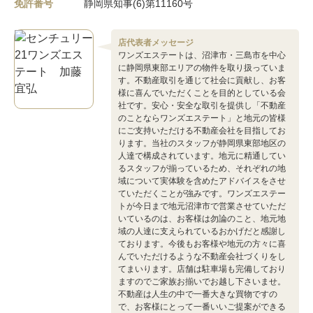
免許番号
静岡県知事(6)第11160号
店代表者メッセージ
ワンズエステートは、沼津市・三島市を中心
に静岡県東部エリアの物件を取り扱っていま
す。不動産取引を通じて社会に貢献し、お客
様に喜んでいただくことを目的としている会
社です。安心・安全な取引を提供し「不動産
のことならワンズエステート」と地元の皆様
にご支持いただける不動産会社を目指してお
ります。当社のスタッフが静岡県東部地区の
人達で構成されています。地元に精通してい
るスタッフが揃っているため、それぞれの地
域について実体験を含めたアドバイスをさせ
ていただくことが強みです。ワンズエステー
トが今日まで地元沼津市で営業させていただ
いているのは、お客様は勿論のこと、地元地
域の人達に支えられているおかげだと感謝し
ております。今後もお客様や地元の方々に喜
んでいただけるような不動産会社づくりをし
てまいります。店舗は駐車場も完備しており
ますのでご家族お揃いでお越し下さいませ。
不動産は人生の中で一番大きな買物ですの
で、お客様にとって一番いいご提案ができる