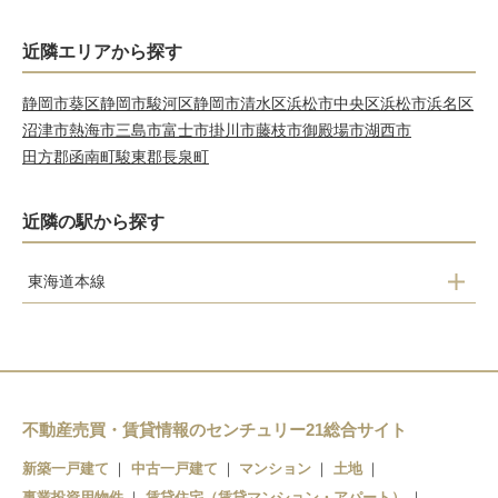
近隣エリアから探す
静岡市葵区
静岡市駿河区
静岡市清水区
浜松市中央区
浜松市浜名区
沼津市
熱海市
三島市
富士市
掛川市
藤枝市
御殿場市
湖西市
田方郡函南町
駿東郡長泉町
近隣の駅から探す
東海道本線
焼津駅
西焼津駅
不動産売買・賃貸情報のセンチュリー21総合サイト
新築一戸建て
中古一戸建て
マンション
土地
事業投資用物件
賃貸住宅（賃貸マンション・アパート）