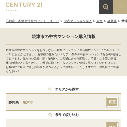
不動産・不動産情報のセンチュリー21
中古マンション購入
東海
静岡県
焼
焼津市の中古マンション購入情報
焼津市の中古マンションをお探しなら不動産フランチャイズ店舗数ナンバー1のセンチュリ
ー21におまかせ下さい。お客様の住みたいエリア・条件の中古マンション情報を0件紹介し
ております。住みたい沿線・駅・地域や、ご希望に合った間取り、予算・ご希望の家賃、
徒歩時間などの条件から、ご希望に沿った中古マンション情報を見つけていただけます。
お客様にご希望に沿うお部屋が見つかるようにお手伝いいたしますので、お気軽にご相談
ください！
エリアから探す
変更
静岡県
焼津市
条件で絞り込む