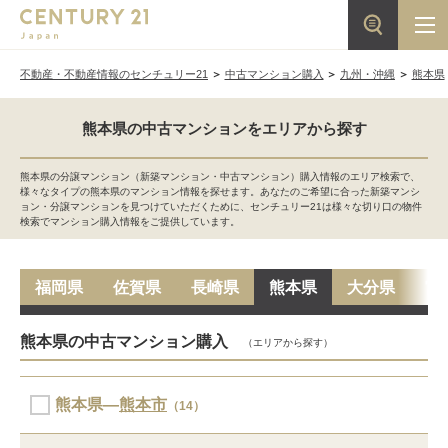
不動産・不動産情報のセンチュリー21
中古マンション購入
九州・沖縄
熊本県
熊本県の中古マンションをエリアから探す
熊本県の分譲マンション（新築マンション・中古マンション）購入情報のエリア検索で、
様々なタイプの熊本県のマンション情報を探せます。あなたのご希望に合った新築マンシ
ョン・分譲マンションを見つけていただくために、センチュリー21は様々な切り口の物件
検索でマンション購入情報をご提供しています。
福岡県
佐賀県
長崎県
熊本県
大分県
宮
熊本県の中古マンション購入
（エリアから探す）
熊本県―
熊本市
（14）