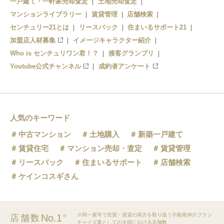
一戸建て・一軒家売却査定
土地売却査定
マンションライブラリー
賃貸管理
店舗検索
センチュリー21とは
リースバック
住まいるサポート21
加盟店人材募集
イメージキャラクター紹介
Who is センチュリワン君！？
接客グランプリ
Youtube公式チャンネル
成約者アンケート
人気のキーワード
中古マンション
土地購入
新築一戸建て
賃貸住宅
マンション売却・査定
賃貸管理
リースバック
住まいるサポート
店舗検索
ケインコスギさん
※同一屋号で売買・賃貸の両方を取り扱う不動産仲介フラン
No.1
店舗数
※
チャイズ業としての全国における店舗数