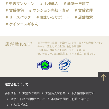
中古マンション
土地購入
新築一戸建て
賃貸住宅
マンション売却・査定
賃貸管理
リースバック
住まいるサポート
店舗検索
ケインコスギさん
※同一屋号で売買・賃貸の両方を取り扱う不動産仲介フラン
No.1
店舗数
※
チャイズ業としての全国における店舗数
（2026年7月時点／東京商工リサーチ調べ）
センチュリー21の加盟店は、すべて独立・自営です。
運営会社について
会社情報
加盟のご案内
加盟店人材募集
個人情報保護方針
当サイトのご利用について
不動産に関するお問い合わせ
お客様相談室