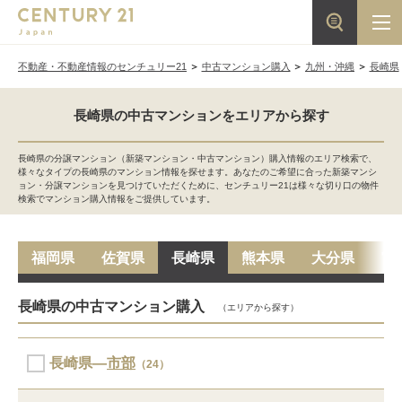
不動産・不動産情報のセンチュリー21
中古マンション購入
九州・沖縄
長崎県
長崎県の中古マンションをエリアから探す
長崎県の分譲マンション（新築マンション・中古マンション）購入情報のエリア検索で、
様々なタイプの長崎県のマンション情報を探せます。あなたのご希望に合った新築マンシ
ョン・分譲マンションを見つけていただくために、センチュリー21は様々な切り口の物件
検索でマンション購入情報をご提供しています。
福岡県
佐賀県
長崎県
熊本県
大分県
宮
長崎県の中古マンション購入
（エリアから探す）
長崎県―
市部
（24）