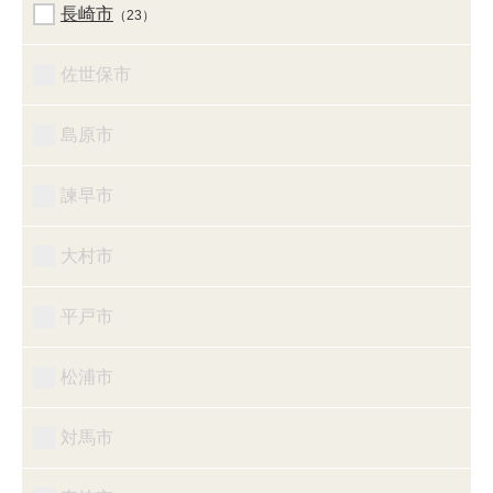
長崎市
（23）
佐世保市
島原市
諫早市
大村市
平戸市
松浦市
対馬市