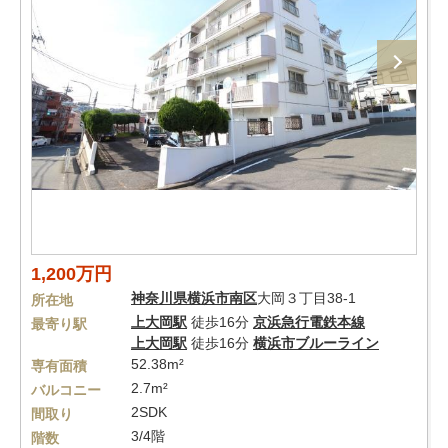
1,200万円
神奈川県
横浜市南区
大岡３丁目38-1
所在地
上大岡駅
徒歩16分
京浜急行電鉄本線
最寄り駅
上大岡駅
徒歩16分
横浜市ブルーライン
52.38m²
専有面積
2.7m²
バルコニー
2SDK
間取り
3/4階
階数