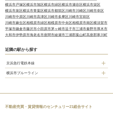
横浜市戸塚区
横浜市旭区
横浜市緑区
横浜市瀬谷区
横浜市栄区
横浜市泉区
横浜市青葉区
横浜市都筑区
川崎市川崎区
川崎市幸区
川崎市中原区
川崎市高津区
川崎市多摩区
川崎市宮前区
川崎市麻生区
相模原市緑区
相模原市中央区
相模原市南区
横須賀市
平塚市
鎌倉市
藤沢市
小田原市
茅ヶ崎市
逗子市
三浦市
秦野市
厚木市
大和市
伊勢原市
海老名市
座間市
綾瀬市
三浦郡葉山町
高座郡寒川町
近隣の駅から探す
京浜急行電鉄本線
横浜市ブルーライン
南太田
吉野町
井土ヶ谷
蒔田
弘明寺
上大岡
弘明寺
不動産売買・賃貸情報のセンチュリー21総合サイト
屏風浦