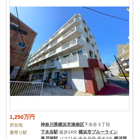
1,250万円
神奈川県
横浜市港南区
下永谷３丁目
所在地
下永谷駅
徒歩14分
横浜市ブルーライン
最寄り駅
東戸塚駅
バス11分 中永谷停 停歩2分
横須賀