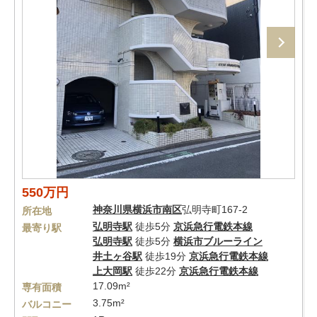
550万円
神奈川県
横浜市南区
弘明寺町167-2
所在地
弘明寺駅
徒歩5分
京浜急行電鉄本線
最寄り駅
弘明寺駅
徒歩5分
横浜市ブルーライン
井土ヶ谷駅
徒歩19分
京浜急行電鉄本線
上大岡駅
徒歩22分
京浜急行電鉄本線
17.09m²
専有面積
3.75m²
バルコニー