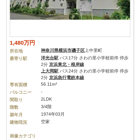
1,480万円
神奈川県
横浜市磯子区
上中里町
所在地
洋光台駅
バス17分 さわの里小学校前停 停歩
最寄り駅
2分
京浜東北・根岸線
上大岡駅
バス24分 さわの里小学校前停 停歩
2分
京浜急行電鉄本線
56.11m²
専有面積
-
バルコニー
2LDK
間取り
3/4階
階数
1974年03月
築年月
空家
建物現況
画像カテゴリ