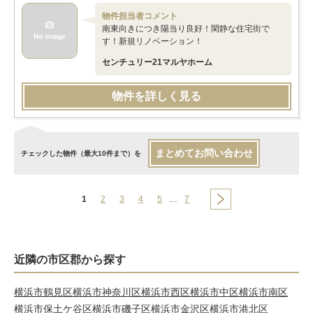
物件担当者コメント
南東向きにつき陽当り良好！閑静な住宅街で
す！新規リノベーション！
センチュリー21マルヤホーム
物件を詳しく見る
まとめてお問い合わせ
チェックした物件（最大10件まで）を
1
2
3
4
5
…
7
近隣の市区郡から探す
横浜市鶴見区
横浜市神奈川区
横浜市西区
横浜市中区
横浜市南区
横浜市保土ケ谷区
横浜市磯子区
横浜市金沢区
横浜市港北区