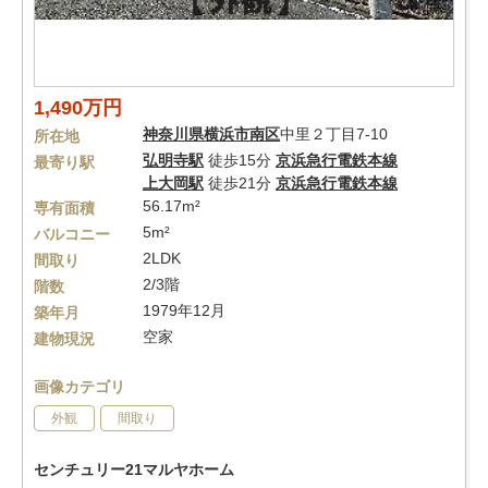
1,490万円
神奈川県
横浜市南区
中里２丁目7-10
所在地
弘明寺駅
徒歩15分
京浜急行電鉄本線
最寄り駅
上大岡駅
徒歩21分
京浜急行電鉄本線
56.17m²
専有面積
5m²
バルコニー
2LDK
間取り
2/3階
階数
1979年12月
築年月
空家
建物現況
画像カテゴリ
外観
間取り
センチュリー21マルヤホーム