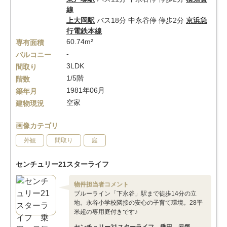
線
上大岡駅
バス18分 中永谷停 停歩2分
京浜急
行電鉄本線
60.74m²
専有面積
-
バルコニー
3LDK
間取り
1/5階
階数
1981年06月
築年月
空家
建物現況
画像カテゴリ
外観
間取り
庭
センチュリー21スターライフ
物件担当者コメント
ブルーライン「下永谷」駅まで徒歩14分の立
地。永谷小学校隣接の安心の子育て環境。28平
米超の専用庭付きです♪