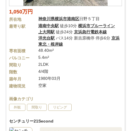
1,050万円
神奈川県
横浜市港南区
日野５丁目
所在地
港南中央駅
徒歩10分
横浜市ブルーライン
最寄り駅
上大岡駅
徒歩24分
京浜急行電鉄本線
洋光台駅
バス14分 新吉原橋停 停歩6分
京浜
東北・根岸線
48.40m²
専有面積
5.4m²
バルコニー
2LDK
間取り
4/4階
階数
1980年03月
築年月
空家
建物現況
画像カテゴリ
外観
間取り
リビング
センチュリー21Second