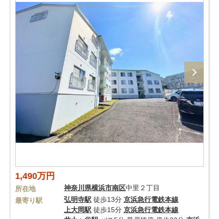
1,490万円
神奈川県
横浜市南区
中里２丁目
所在地
弘明寺駅
徒歩13分
京浜急行電鉄本線
最寄り駅
上大岡駅
徒歩15分
京浜急行電鉄本線