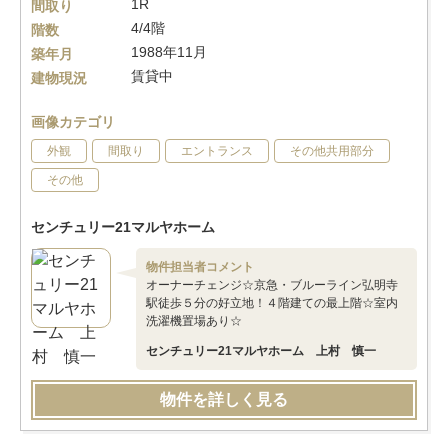
1R
間取り
4/4階
階数
1988年11月
築年月
賃貸中
建物現況
画像カテゴリ
外観
間取り
エントランス
その他共用部分
その他
センチュリー21マルヤホーム
物件担当者コメント
オーナーチェンジ☆京急・ブルーライン弘明寺
駅徒歩５分の好立地！４階建ての最上階☆室内
洗濯機置場あり☆
センチュリー21マルヤホーム 上村 慎一
物件を詳しく見る