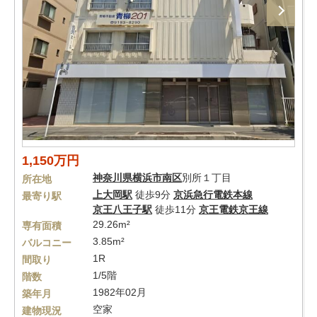
1,150万円
神奈川県
横浜市南区
別所１丁目
所在地
上大岡駅
徒歩9分
京浜急行電鉄本線
最寄り駅
京王八王子駅
徒歩11分
京王電鉄京王線
29.26m²
専有面積
3.85m²
バルコニー
1R
間取り
1/5階
階数
1982年02月
築年月
空家
建物現況