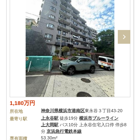
1,180万円
神奈川県
横浜市港南区
東永谷３丁目43-20
所在地
上永谷駅
徒歩19分
横浜市ブルーライン
最寄り駅
上大岡駅
バス10分 上永谷住宅入口停 停歩8
分
京浜急行電鉄本線
53.30m²
専有面積