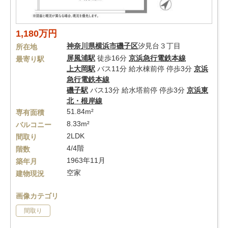
1,180万円
神奈川県
横浜市磯子区
汐見台３丁目
所在地
屏風浦駅
徒歩16分
京浜急行電鉄本線
最寄り駅
上大岡駅
バス11分 給水棟前停 停歩3分
京浜
急行電鉄本線
磯子駅
バス13分 給水塔前停 停歩3分
京浜東
北・根岸線
51.84m²
専有面積
8.33m²
バルコニー
2LDK
間取り
4/4階
階数
1963年11月
築年月
空家
建物現況
画像カテゴリ
間取り