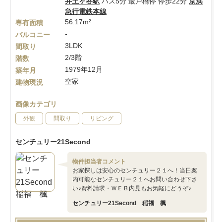
井土ヶ谷駅
バス5分 最戸橋停 停歩22分
京浜
急行電鉄本線
56.17m²
専有面積
-
バルコニー
3LDK
間取り
2/3階
階数
1979年12月
築年月
空家
建物現況
画像カテゴリ
外観
間取り
リビング
センチュリー21Second
物件担当者コメント
お家探しは安心のセンチュリー２１へ！当日案
内可能なセンチュリー２１へお問い合わせ下さ
い♪資料請求・ＷＥＢ内見もお気軽にどうぞ♪
センチュリー21Second 稲福 楓