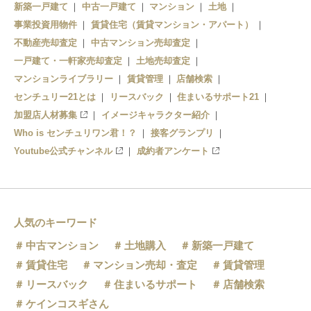
上大岡
新築一戸建て
中古一戸建て
マンション
土地
事業投資用物件
港南中央
賃貸住宅（賃貸マンション・アパート）
杉田
不動産売却査定
中古マンション売却査定
上永谷
京急富岡
一戸建て・一軒家売却査定
土地売却査定
マンションライブラリー
賃貸管理
店舗検索
下永谷
センチュリー21とは
リースバック
住まいるサポート21
加盟店人材募集
イメージキャラクター紹介
Who is センチュリワン君！？
接客グランプリ
Youtube公式チャンネル
成約者アンケート
人気のキーワード
中古マンション
土地購入
新築一戸建て
賃貸住宅
マンション売却・査定
賃貸管理
リースバック
住まいるサポート
店舗検索
ケインコスギさん