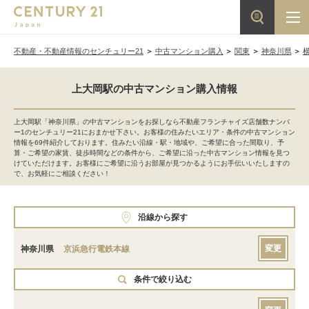
不動産・不動産情報のセンチュリー21
中古マンション購入
関東
神奈川県
上大岡駅の中古マンション購入情報
上大岡駅「神奈川県」の中古マンションをお探しなら不動産フランチャイズ店舗数ナンバ
ー1のセンチュリー21におまかせ下さい。お客様の住みたいエリア・条件の中古マンション
情報を69件紹介しております。住みたい沿線・駅・地域や、ご希望に合った間取り、予
算・ご希望の家賃、徒歩時間などの条件から、ご希望に沿った中古マンション情報を見つ
けていただけます。お客様にご希望に沿うお部屋が見つかるようにお手伝いいたしますの
で、お気軽にご相談ください！
沿線から探す
変更
神奈川県
京浜急行電鉄本線
条件で絞り込む