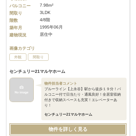
7.98m²
バルコニー
3LDK
間取り
4/8階
階数
1995年06月
築年月
居住中
建物現況
画像カテゴリ
外観
間取り
センチュリー21マルヤホーム
物件担当者コメント
ブルーライン【上永谷】駅から徒歩１９分！バ
ルコニー付で日当たり・通風良好！全居室収納
付きで収納スペースも充実！エレベーターあ
り！
センチュリー21マルヤホーム
物件を詳しく見る