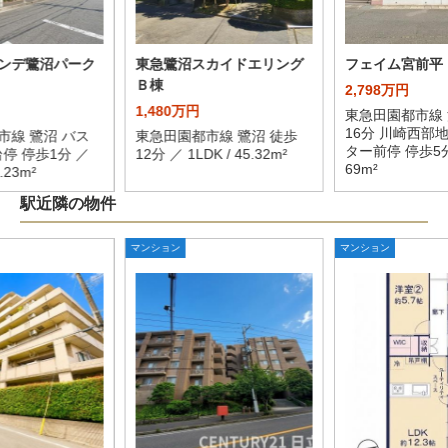
ンデ鷺沼パーク
東急鷺沼スカイドエリング
フェイム宮前平
Ｂ棟
2,798万円
1,480万円
東急田園都市線 
16分 川崎西部
市線 鷺沼 バス
東急田園都市線 鷺沼 徒歩
ター前停 停歩5分 
台停 停歩1分 ／
12分 ／ 1LDK / 45.32m²
69m²
3.23m²
駅近隣の物件
マンション
マンション