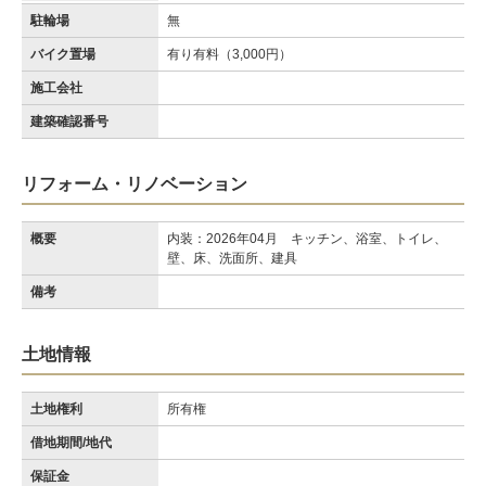
駐輪場
無
バイク置場
有り有料（3,000円）
施工会社
建築確認番号
リフォーム・リノベーション
概要
内装：2026年04月 キッチン、浴室、トイレ、
壁、床、洗面所、建具
備考
土地情報
土地権利
所有権
借地期間/地代
保証金