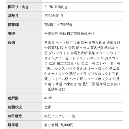
間取り・向き
2LDK 東南向き
築年月
2004年01月
階建/階
7階建ての7階部分
管理
全部委託 日勤 日広管理株式会社
設備
角部屋 ペット対応 ２面採光 日当り良好 通風良好
全居室6帖以上 電気 都市ガス 室内洗濯機置場 出
窓 ダウンライト 全居室収納 収納スペース ウォー
クインクローゼット システムキッチン ガスコン
ロ 給湯 独立洗面台 バルコニー有 エレベーター有
宅配ボックス バイク置き場 オートロック モニタ
付オートロック 防犯カメラ ダブルロックドア 内
装リフォーム済 ペット可 シューズボックス 公営
水道 下水道 南東向き 管理人日勤 駐車場空きあり
（近隣を含む）
総戸数
43戸
建物状況
空家
物件構造
鉄筋コンクリート造
駐車場
有り有料 15,000円