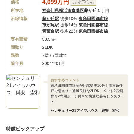
4,099万円
ローン
価格
シミュレーション
所在地
神奈川県横浜市青葉区
藤が丘１丁目
沿線情報
藤が丘駅
徒歩10分
東急田園都市線
市が尾駅
徒歩14分
東急田園都市線
青葉台駅
徒歩22分
東急田園都市線
専有面積
58.5m²
間取り
2LDK
階数
7階 / 7階建て
築年月
2004年01月
おすすめコメント
東急田園都市線藤が丘駅徒歩10分！南東角住
戸で陽当り・通風良好な2LDK。ペット2匹飼
育可×専用ポーチ付きで快適な暮らしをスター
ト！
センチュリー21アイワハウス 與安 宏和
特徴ピックアップ