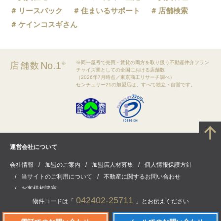
リースバック
住まいるサポート
店舗検索
ケインコスギさん
※同一屋号で売買・賃貸の両方を取り扱う不動産仲介フラン
No.1
店舗数
※
チャイズ業としての全国における店舗数
（2026年7月時点／東京商工リサーチ調べ）
センチュリー21の加盟店は、すべて独立・自営です。
運営会社について
会社情報
加盟のご案内
加盟店人材募集
個人情報保護方針
当サイトのご利用について
不動産に関するお問い合わせ
お客様相談室
042402-25711
物件コードは「
」とお伝えください