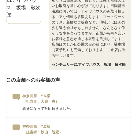
私たちは創業以来一貫して、正確で無理のな
いお取引を常に心がけております。田園都市
沿線においては、アイワハウスのみ取り扱え
るコアな情報も多数あります。フットワーク
のよさ、新鮮なご提案など、他社とはほんの
少し違う会社かもしれません。なんとなく偉
そうな事を言ってますが、正面から向き合い
お客様と意志が通じる取引を目指してます。
店舗は美しが丘公園の目の前にあり、駐車場
（要予約）も完備しております。ご来店お待
ち申しげます。
センチュリー21アイワハウス 坂場 敬次郎
この店舗へのお客様の声
神奈川県 Y.K様
（担当者：大庭 恵）
親身になって対応頂きました。
神奈川県 Y.D様
（担当者：秋山 智宏）