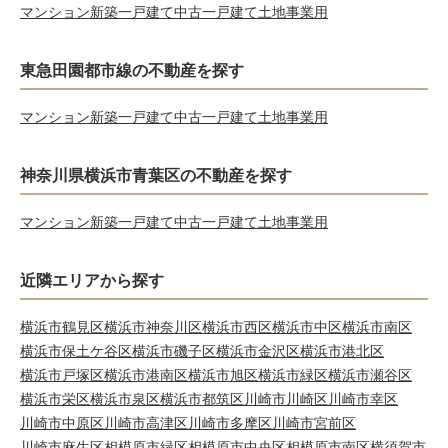
マンション
新築一戸建て
中古一戸建て
土地
事業用
東急田園都市線の不動産を探す
マンション
新築一戸建て
中古一戸建て
土地
事業用
神奈川県横浜市青葉区の不動産を探す
マンション
新築一戸建て
中古一戸建て
土地
事業用
近隣エリアから探す
横浜市鶴見区
横浜市神奈川区
横浜市西区
横浜市中区
横浜市南区
横浜市保土ケ谷区
横浜市磯子区
横浜市金沢区
横浜市港北区
横浜市戸塚区
横浜市港南区
横浜市旭区
横浜市緑区
横浜市瀬谷区
横浜市栄区
横浜市泉区
横浜市都筑区
川崎市川崎区
川崎市幸区
川崎市中原区
川崎市高津区
川崎市多摩区
川崎市宮前区
川崎市麻生区
相模原市緑区
相模原市中央区
相模原市南区
横須賀市