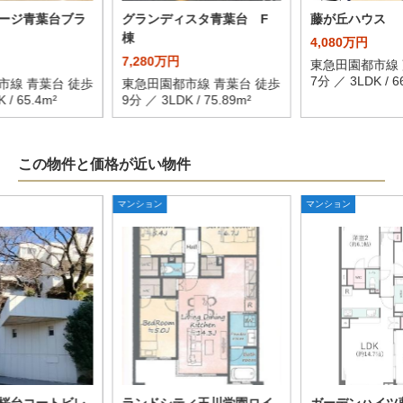
ージ青葉台ブラ
グランディスタ青葉台 F
藤が丘ハウス
棟
4,080万円
7,280万円
東急田園都市線 
7分 ／ 3LDK / 6
市線 青葉台 徒歩
東急田園都市線 青葉台 徒歩
 / 65.4m²
9分 ／ 3LDK / 75.89m²
この物件と価格が近い物件
マンション
マンション