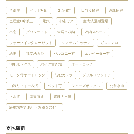
角部屋
ペット対応
２面採光
日当り良好
通風良好
全居室6帖以上
電気
都市ガス
室内洗濯機置場
出窓
ダウンライト
全居室収納
収納スペース
ウォークインクローゼット
システムキッチン
ガスコンロ
給湯
独立洗面台
バルコニー有
エレベーター有
宅配ボックス
バイク置き場
オートロック
モニタ付オートロック
防犯カメラ
ダブルロックドア
内装リフォーム済
ペット可
シューズボックス
公営水道
下水道
南東向き
管理人日勤
駐車場空きあり（近隣を含む）
支払額例