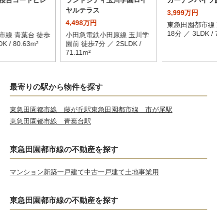
桜台コートビレ
ランドシティ玉川学園ロイ
ガーデンハイツ
ヤルテラス
3,999万円
4,498万円
東急田園都市線 
18分 ／ 3LDK / 
市線 青葉台 徒歩
小田急電鉄小田原線 玉川学
K / 80.63m²
園前 徒歩7分 ／ 2SLDK /
71.11m²
最寄りの駅から物件を探す
東急田園都市線 藤が丘駅
東急田園都市線 市が尾駅
東急田園都市線 青葉台駅
東急田園都市線の不動産を探す
マンション
新築一戸建て
中古一戸建て
土地
事業用
東急田園都市線の不動産を探す