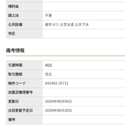
権利金
国土法
不要
公共設備
都市ガス 公営水道 公共下水
学区
備考情報
引渡時期
相談
取引態様
売主
物件コード
042402-25711
加盟店整理番号
更新日
2026年08月06日
次回更新予定日
2026年08月20日
備考