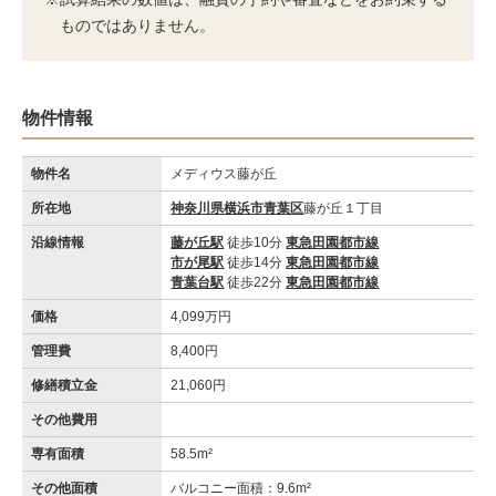
ものではありません。
物件情報
物件名
メディウス藤が丘
所在地
神奈川県横浜市青葉区
藤が丘１丁目
沿線情報
藤が丘駅
徒歩10分
東急田園都市線
市が尾駅
徒歩14分
東急田園都市線
青葉台駅
徒歩22分
東急田園都市線
価格
4,099万円
管理費
8,400円
修繕積立金
21,060円
その他費用
専有面積
58.5m²
その他面積
バルコニー面積：9.6m²