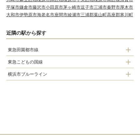
平塚市
鎌倉市
藤沢市
小田原市
茅ヶ崎市
逗子市
三浦市
秦野市
厚木市
大和市
伊勢原市
海老名市
座間市
綾瀬市
三浦郡葉山町
高座郡寒川町
近隣の駅から探す
東急田園都市線
東急こどもの国線
たまプラーザ駅
横浜市ブルーライン
恩田駅
あざみ野駅
あざみ野駅
こどもの国駅
江田駅
市が尾駅
藤が丘駅
青葉台駅