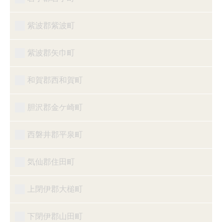
紫波郡紫波町
紫波郡矢巾町
和賀郡西和賀町
胆沢郡金ケ崎町
西磐井郡平泉町
気仙郡住田町
上閉伊郡大槌町
下閉伊郡山田町