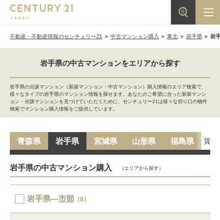
不動産・不動産情報のセンチュリー21
中古マンション購入
東北
岩手県
岩
岩手県の中古マンションをエリアから探す
岩手県の分譲マンション（新築マンション・中古マンション）購入情報のエリア検索で、
様々なタイプの岩手県のマンション情報を探せます。あなたのご希望に合った新築マンシ
ョン・分譲マンションを見つけていただくために、センチュリー21は様々な切り口の物件
検索でマンション購入情報をご提供しています。
賃貸
青森県
岩手県
宮城県
山形県
福島県
岩手県の中古マンション購入
（エリアから探す）
岩手県―
市部
（8）