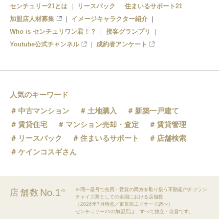
センチュリー21とは
リースバック
住まいるサポート21
加盟店人材募集
イメージキャラクター紹介
Who is センチュリワン君！？
接客グランプリ
Youtube公式チャンネル
成約者アンケート
人気のキーワード
中古マンション
土地購入
新築一戸建て
賃貸住宅
マンション売却・査定
賃貸管理
リースバック
住まいるサポート
店舗検索
ケインコスギさん
※同一屋号で売買・賃貸の両方を取り扱う不動産仲介フラン
No.1
店舗数
※
チャイズ業としての全国における店舗数
（2026年7月時点／東京商工リサーチ調べ）
センチュリー21の加盟店は、すべて独立・自営です。