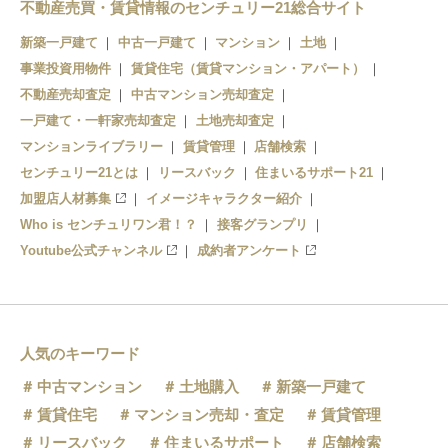
江釣子駅
不動産売買・賃貸情報のセンチュリー21総合サイト
新築一戸建て
中古一戸建て
マンション
土地
藤根駅
事業投資用物件
賃貸住宅（賃貸マンション・アパート）
立川目駅
不動産売却査定
中古マンション売却査定
一戸建て・一軒家売却査定
土地売却査定
横川目駅
マンションライブラリー
賃貸管理
店舗検索
センチュリー21とは
岩沢駅
リースバック
住まいるサポート21
加盟店人材募集
イメージキャラクター紹介
和賀仙人駅
Who is センチュリワン君！？
接客グランプリ
Youtube公式チャンネル
成約者アンケート
人気のキーワード
中古マンション
土地購入
新築一戸建て
賃貸住宅
マンション売却・査定
賃貸管理
リースバック
住まいるサポート
店舗検索