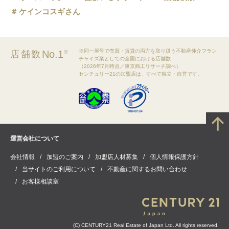
ケインコスギさん
※同一屋号で売買・賃貸の両方を取り扱う不動産仲介フラン
No.1
店舗数
※
チャイズ業としての全国における店舗数
（2026年7月時点／東京商工リサーチ調べ）
センチュリー21の加盟店は、すべて独立・自営です。
運営会社について
会社情報
加盟のご案内
加盟店人材募集
個人情報保護方針
当サイトのご利用について
不動産に関するお問い合わせ
お客様相談室
(C) CENTURY21 Real Estate of Japan Ltd. All rights reserved.