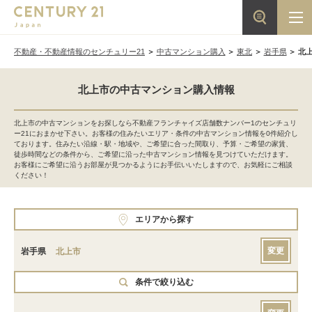
不動産・不動産情報のセンチュリー21
中古マンション購入
東北
岩手県
北
北上市の中古マンション購入情報
北上市の中古マンションをお探しなら不動産フランチャイズ店舗数ナンバー1のセンチュリ
ー21におまかせ下さい。お客様の住みたいエリア・条件の中古マンション情報を0件紹介し
ております。住みたい沿線・駅・地域や、ご希望に合った間取り、予算・ご希望の家賃、
徒歩時間などの条件から、ご希望に沿った中古マンション情報を見つけていただけます。
お客様にご希望に沿うお部屋が見つかるようにお手伝いいたしますので、お気軽にご相談
ください！
エリアから探す
変更
岩手県
北上市
条件で絞り込む