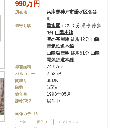
990万円
兵庫県
神戸市垂水区
名谷
所在地
町
垂水駅
バス13分 滑停 停歩
最寄り駅
4分
山陽本線
滝の茶屋駅
徒歩42分
山陽
電気鉄道本線
山陽塩屋駅
徒歩51分
山陽
電気鉄道本線
74.97m²
専有面積
2.52m²
バルコニー
3LDK
間取り
1/5階
階数
1998年05月
築年月
居住中
建物現況
画像カテゴリ
外観
間取り
エントランス