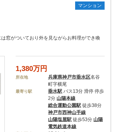
マンション
には窓がついており外を見ながらお料理ができ喚
1,380万円
兵庫県
神戸市垂水区
名谷
所在地
町字横尾
垂水駅
バス13分 滑停 停歩
最寄り駅
2分
山陽本線
総合運動公園駅
徒歩38分
神戸市西神山手線
山陽塩屋駅
徒歩53分
山陽
電気鉄道本線