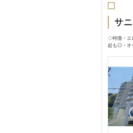
サニ
◇特徴・エ
起も◎・オ