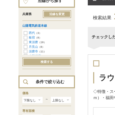
沿線から探す
兵庫県
沿線を変更
検索結果
山陽電気鉄道本線
西代
（3）
チェックし
板宿
（8）
東須磨
（19）
月見山
（8）
須磨寺
（11）
山陽須磨
（10）
須磨浦公園
（1）
検索する
山陽塩屋
（17）
滝の茶屋
（16）
東垂水
（15）
ラウ
山陽垂水
（47）
条件で絞り込む
霞ヶ丘
（18）
舞子公園
（20）
◇特徴・ス
西舞子
価格
（30）
ｍ）・福田
大蔵谷
（32）
～
人丸前
（22）
山陽明石
（33）
専有面積
西新町
（15）