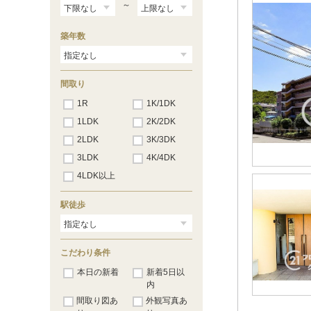
林崎松江海岸
（12）
～
藤江
（12）
中八木
（9）
築年数
江井ヶ島
（11）
西江井ヶ島
（13）
山陽魚住
（7）
東二見
（27）
間取り
西二見
（31）
播磨町
1R
1K/1DK
（17）
別府
（20）
1LDK
2K/2DK
浜の宮
（12）
2LDK
3K/3DK
尾上の松
（5）
高砂
（2）
3LDK
4K/4DK
伊保
（4）
4LDK以上
山陽曽根
（1）
大塩
（1）
的形
（3）
駅徒歩
八家
（3）
白浜の宮
（4）
妻鹿
（5）
こだわり条件
飾磨
（16）
亀山
（24）
本日の新着
新着5日以
手柄
（27）
内
山陽姫路
（84）
間取り図あ
外観写真あ