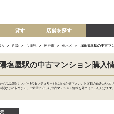
貸す
店舗を探す
購入
近畿
兵庫県
神戸市
垂水区
山陽塩屋駅の中古マ
建て
マンション
土地
事業投資用
陽塩屋駅の中古マンション購入
ャイズ店舗数ナンバー1のセンチュリー21におまかせ下さい。お客様の住みたいエリ
時間などの条件から、ご希望に沿った中古マンション情報を見つけていただけます
示