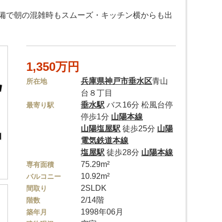
完備で朝の混雑時もスムーズ・キッチン横からも出
1,350万円
兵庫県
神戸市垂水区
青山
所在地
台８丁目
垂水駅
バス16分 松風台停
最寄り駅
停歩1分
山陽本線
山陽塩屋駅
徒歩25分
山陽
電気鉄道本線
塩屋駅
徒歩28分
山陽本線
75.29m²
専有面積
10.92m²
バルコニー
2SLDK
間取り
2/14階
階数
1998年06月
築年月