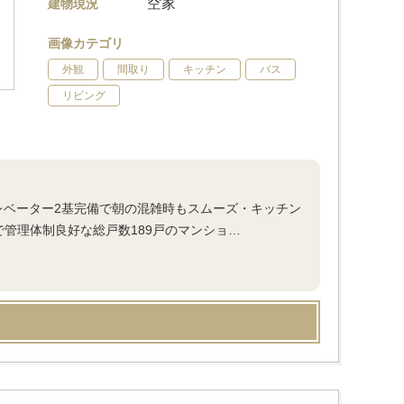
空家
建物現況
画像カテゴリ
外観
間取り
キッチン
バス
リビング
レベーター2基完備で朝の混雑時もスムーズ・キッチン
で管理体制良好な総戸数189戸のマンショ…