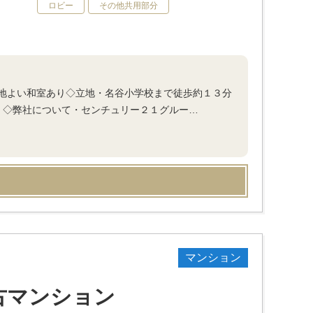
ロビー
その他共用部分
地よい和室あり◇立地・名谷小学校まで徒歩約１３分
ｍ）◇弊社について・センチュリー２１グルー…
マンション
古マンション