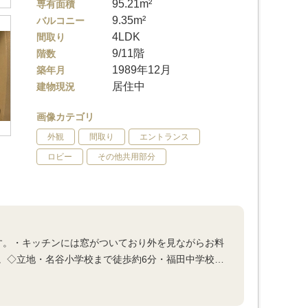
95.21m²
専有面積
9.35m²
バルコニー
4LDK
間取り
9/11階
階数
1989年12月
築年月
居住中
建物現況
画像カテゴリ
外観
間取り
エントランス
ロビー
その他共用部分
す。・キッチンには窓がついており外を見ながらお料
。◇立地・名谷小学校まで徒歩約6分・福田中学校…