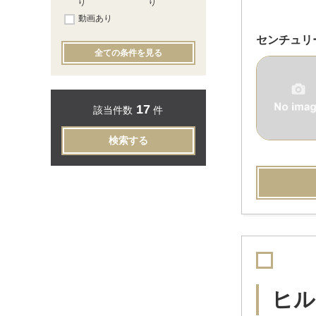
り
り
動画あり
センチュリ
全ての条件を見る
17
該当件数
件
検索する
ヒル