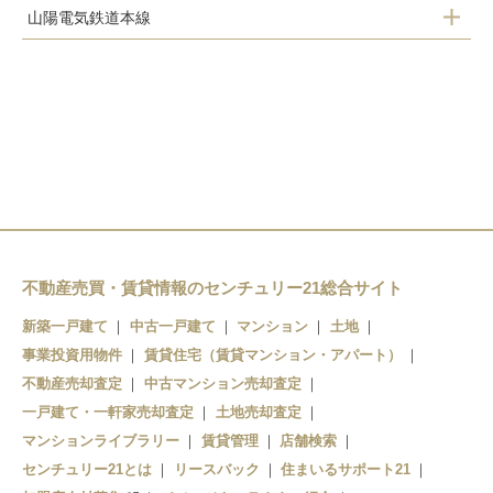
山陽電気鉄道本線
塩屋駅
山陽塩屋駅
垂水駅
滝の茶屋駅
舞子駅
東垂水駅
山陽垂水駅
霞ヶ丘駅
不動産売買・賃貸情報のセンチュリー21総合サイト
舞子公園駅
新築一戸建て
中古一戸建て
マンション
土地
西舞子駅
事業投資用物件
賃貸住宅（賃貸マンション・アパート）
不動産売却査定
中古マンション売却査定
一戸建て・一軒家売却査定
土地売却査定
マンションライブラリー
賃貸管理
店舗検索
センチュリー21とは
リースバック
住まいるサポート21