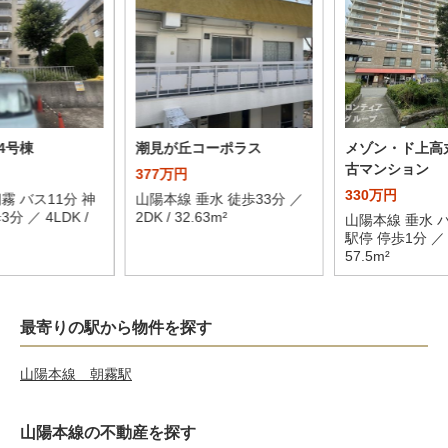
4号棟
潮見が丘コーポラス
メゾン・ド上高
古マンション
377万円
330万円
霧 バス11分 神
山陽本線 垂水 徒歩33分 ／
分 ／ 4LDK /
2DK / 32.63m²
山陽本線 垂水 
駅停 停歩1分 ／ 4
57.5m²
最寄りの駅から物件を探す
山陽本線 朝霧駅
山陽本線の不動産を探す