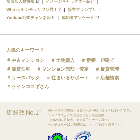
加盟店人材募集
イメージキャラクター紹介
Who is センチュリワン君！？
接客グランプリ
Youtube公式チャンネル
成約者アンケート
人気のキーワード
中古マンション
土地購入
新築一戸建て
賃貸住宅
マンション売却・査定
賃貸管理
リースバック
住まいるサポート
店舗検索
ケインコスギさん
※同一屋号で売買・賃貸の両方を取り扱う不動産仲介フラン
No.1
店舗数
※
チャイズ業としての全国における店舗数
（2026年7月時点／東京商工リサーチ調べ）
センチュリー21の加盟店は、すべて独立・自営です。