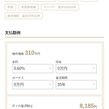
和室
全居室収納
スーパー 徒歩10分以内
総合病院 徒歩10分以内
支払額例
310
物件価格
万円
金利
頭金
ボーナス
返済期間
8,185
月々の返済額は
円