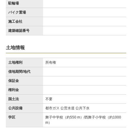
駐輪場
バイク置場
施工会社
建築確認番号
土地情報
土地権利
所有権
借地期間/地代
保証金
権利金
国土法
不要
公共設備
都市ガス 公営水道 公共下水
学区
舞子中学校（約550 m）/西舞子小学校（約1000
m）