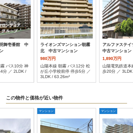
明舞壱番館 中
ライオンズマンション朝霧
アルファステ
ン
北 中古マンション
中古マンション
980万円
1,890万円
霧 バス10分 神
山陽本線 朝霧 バス12分 松
山陽電気鉄道本線
分 ／ 2LDK /
が丘小学校前停 停歩5分 ／
歩20分 ／ 3LDK /
3LDK / 63.26m²
この物件と価格が近い物件
マンション
マンション