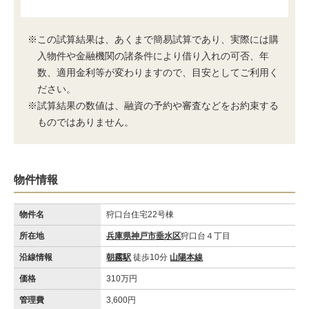
※この試算結果は、あくまで簡易試算であり、実際には購
入物件や金融機関の諸条件により借り入れの可否、年
数、適用金利等が変わりますので、目安としてご利用く
ださい。
※試算結果の数値は、融資の予約や審査などをお約束する
ものではありません。
物件情報
物件名
狩口台住宅22号棟
所在地
兵庫県神戸市垂水区
狩口台４丁目
沿線情報
朝霧駅
徒歩10分
山陽本線
価格
310万円
管理費
3,600円