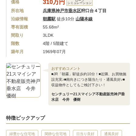
310万円
ローン
価格
シミュレーション
所在地
兵庫県神戸市垂水区
狩口台４丁目
沿線情報
朝霧駅
徒歩10分
山陽本線
専有面積
55.68m²
間取り
3LDK
階数
4階 / 5階建て
築年月
1969年07月
おすすめコメント
■JR「朝霧」駅徒歩約10分！■近隣、お買物施
設充実♪■南向きにつき陽当たり・通風良好♪■
収益物件としてもご検討下さい！
センチュリー21スマイシア不動産販売神戸垂
水店 今井 優樹
特徴ピックアップ
緑豊かな住宅地
閑静な住宅地
日当り良好
通風良好