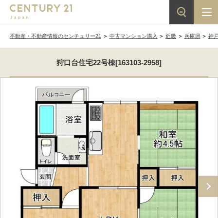
不動産・不動産情報のセンチュリー21
中古マンション購入
近畿
兵庫県
神
狩口台住宅22号棟[163103-2958]