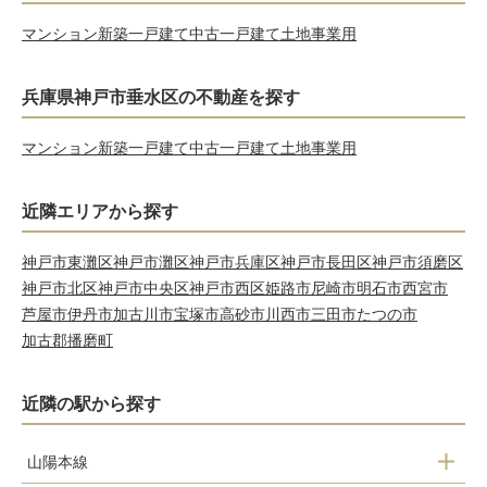
マンション
新築一戸建て
中古一戸建て
土地
事業用
兵庫県神戸市垂水区の不動産を探す
マンション
新築一戸建て
中古一戸建て
土地
事業用
近隣エリアから探す
神戸市東灘区
神戸市灘区
神戸市兵庫区
神戸市長田区
神戸市須磨区
神戸市北区
神戸市中央区
神戸市西区
姫路市
尼崎市
明石市
西宮市
芦屋市
伊丹市
加古川市
宝塚市
高砂市
川西市
三田市
たつの市
加古郡播磨町
近隣の駅から探す
山陽本線