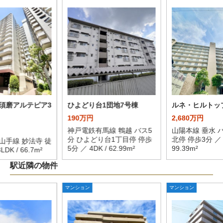
須磨アルテピア3
ひよどり台1団地7号棟
ルネ・ヒルトッ
190万円
2,680万円
神戸電鉄有馬線 鵯越 バス5
山陽本線 垂水 
分 ひよどり台1丁目停 停歩
北停 停歩3分 ／ 4
山手線 妙法寺 徒
5分 ／ 4DK / 62.99m²
99.39m²
DK / 66.7m²
駅近隣の物件
マンション
マンション