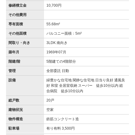
修繕積立金
10,700円
その他費用
専有面積
55.68m²
その他面積
バルコニー面積：5m²
間取り・向き
3LDK 南向き
築年月
1969年07月
階建/階
5階建ての4階部分
管理
全部委託 日勤
設備
緑豊かな住宅地 閑静な住宅地 日当り良好 通風良
好 和室 全居室収納 スーパー 徒歩10分以内 総
合病院 徒歩10分以内
総戸数
20戸
建物状況
空家
物件構造
鉄筋コンクリート造
駐車場
有り有料 3,500円