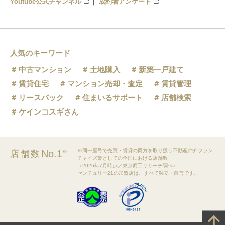
Youtube公式チャンネル
成約者アンケート
人気のキーワード
中古マンション
土地購入
新築一戸建て
賃貸住宅
マンション売却・査定
賃貸管理
リースバック
住まいるサポート
店舗検索
ケインコスギさん
※同一屋号で売買・賃貸の両方を取り扱う不動産仲介フラン
No.1
店舗数
※
チャイズ業としての全国における店舗数
（2026年7月時点／東京商工リサーチ調べ）
センチュリー21の加盟店は、すべて独立・自営です。