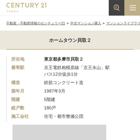
不動産・不動産情報のセンチュリー21
中古マンション購入
マンションライブラ
ホームタウン貝取２
所在地
東京都多摩市貝取２
最寄駅
京王電鉄相模原線「京王永山」駅
バス12分徒歩1分
構造
鉄筋コンクリート造
築年月
1987年3月
階建
5階建
総戸数
180戸
施工会社
住宅・都市整備公団