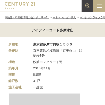
不動産・不動産情報のセンチュリー21
中古マンション購入
マンションライブラ
アイディーコート多摩永山
所在地
東京都多摩市貝取１５００
最寄駅
京王電鉄相模原線「京王永山」駅
徒歩8分
構造
鉄筋コンクリート造
築年月
2010年11月
階建
8階建
総戸数
31戸
施工会社
一建設