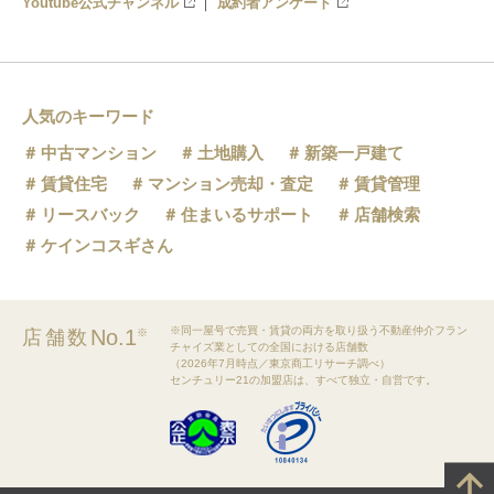
Youtube公式チャンネル
成約者アンケート
人気のキーワード
中古マンション
土地購入
新築一戸建て
賃貸住宅
マンション売却・査定
賃貸管理
リースバック
住まいるサポート
店舗検索
ケインコスギさん
※同一屋号で売買・賃貸の両方を取り扱う不動産仲介フラン
No.1
店舗数
※
チャイズ業としての全国における店舗数
（2026年7月時点／東京商工リサーチ調べ）
センチュリー21の加盟店は、すべて独立・自営です。