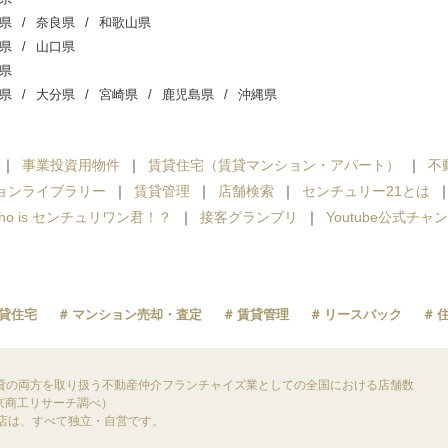
県
奈良県
和歌山県
県
山口県
県
県
大分県
宮崎県
鹿児島県
沖縄県
事業投資用物件
賃貸住宅（賃貸マンション・アパート）
不
ョンライブラリー
賃貸管理
店舗検索
センチュリー21とは
ho is センチュリワン君！？
接客グランプリ
Youtube公式チャ
貸住宅
マンション売却・査定
賃貸管理
リースバック
貸の両方を取り扱う不動産仲介フランチャイズ業としての全国における店舗数
東京商工リサーチ調べ）
盟店は、すべて独立・自営です。