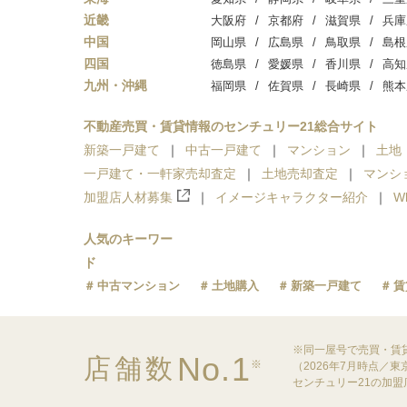
近畿
大阪府
京都府
滋賀県
兵庫
中国
岡山県
広島県
鳥取県
島根
四国
徳島県
愛媛県
香川県
高知
九州・沖縄
福岡県
佐賀県
長崎県
熊本
不動産売買・賃貸情報のセンチュリー21総合サイト
新築一戸建て
中古一戸建て
マンション
土地
一戸建て・一軒家売却査定
土地売却査定
マンシ
加盟店人材募集
イメージキャラクター紹介
W
人気のキーワー
ド
中古マンション
土地購入
新築一戸建て
賃
※同一屋号で売買・賃
No.1
店舗数
※
（2026年7月時点／
センチュリー21の加