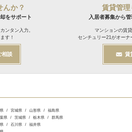
せんか？
賃貸管理
却をサポート
入居者募集から管
らカンタン入力。
マンションの賃
けます！
センチュリー21がオー
ご相談
賃
県
宮城県
山形県
福島県
葉県
茨城県
栃木県
群馬県
県
石川県
福井県
県