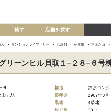
貸す
店舗を探す
購入
マンションライブラリー
東京都
多摩市
京王永山
建て
マンション
土地
事業投資用
グリーンヒル貝取１−２８−６号
−６
構造
鉄筋コンク
永山」駅
築年月
1987年3月
階建
4階建
総戸数
20戸