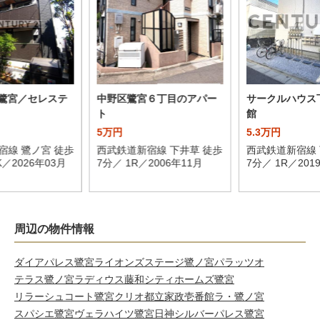
IA鷺宮／セレステ
中野区鷺宮６丁目のアパー
サークルハウス
ト
館
5万円
5.3万円
宿線 鷺ノ宮 徒歩
西武鉄道新宿線 下井草 徒歩
西武鉄道新宿線 
K／2026年03月
7分／ 1R／2006年11月
7分／ 1R／201
周辺の物件情報
ダイアパレス鷺宮
ライオンズステージ鷺ノ宮パラッツオ
テラス鷺ノ宮ラディウス
藤和シティホームズ鷺宮
リラーシュコート鷺宮
クリオ都立家政壱番館
ラ・鷺ノ宮
スパシエ鷺宮
ヴェラハイツ鷺宮
日神シルバーパレス鷺宮