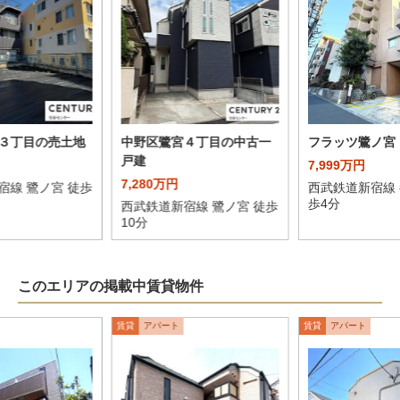
３丁目の売土地
中野区鷺宮４丁目の中古一
フラッツ鷺ノ宮
戸建
7,999万円
7,280万円
宿線 鷺ノ宮 徒歩
西武鉄道新宿線 
歩4分
西武鉄道新宿線 鷺ノ宮 徒歩
10分
このエリアの掲載中賃貸物件
賃貸
アパート
賃貸
アパート