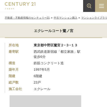
不動産・不動産情報のセンチュリー21
中古マンション購入
マンションライブラ
エクレールコート鷺ノ宮
所在地
東京都中野区鷺宮２−３−１３
最寄駅
西武鉄道新宿線「都立家政」駅
徒歩6分
構造
鉄筋コンクリート造
築年月
1997年5月
階建
6階建
総戸数
23戸
施工会社
エクレール