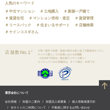
人気のキーワード
中古マンション
土地購入
新築一戸建て
賃貸住宅
マンション売却・査定
賃貸管理
リースバック
住まいるサポート
店舗検索
ケインコスギさん
※同一屋号で売買・賃貸の両方を取り扱う不動産仲介フラン
No.1
店舗数
※
チャイズ業としての全国における店舗数
（2026年7月時点／東京商工リサーチ調べ）
センチュリー21の加盟店は、すべて独立・自営です。
運営会社について
会社情報
加盟のご案内
加盟店人材募集
個人情報保護方針
当サイトのご利用について
不動産に関するお問い合わせ