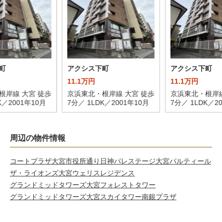
町
アクシス下町
アクシス下町
11.1万円
11.1万円
根岸線 大宮 徒歩
京浜東北・根岸線 大宮 徒歩
京浜東北・根岸線
K／2001年10月
7分／ 1LDK／2001年10月
7分／ 1LDK／2
周辺の物件情報
コートプラザ大宮市役所通り
日神パレステージ大宮パルティール
ザ・ライオンズ大宮ウェリスレジデンス
グランドミッドタワーズ大宮フォレストタワー
グランドミッドタワーズ大宮スカイタワー
南銀プラザ