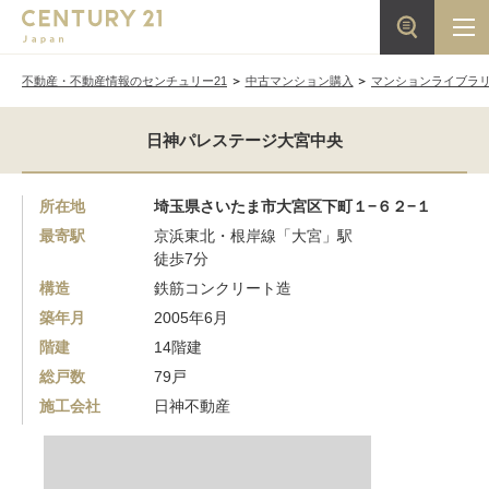
不動産・不動産情報のセンチュリー21
中古マンション購入
マンションライブラ
日神パレステージ大宮中央
所在地
埼玉県さいたま市大宮区下町１−６２−１
最寄駅
京浜東北・根岸線「大宮」駅
徒歩7分
構造
鉄筋コンクリート造
築年月
2005年6月
階建
14階建
総戸数
79戸
施工会社
日神不動産