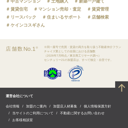
中古マンション
土地購入
新築一戸建て
賃貸住宅
マンション売却・査定
賃貸管理
リースバック
住まいるサポート
店舗検索
ケインコスギさん
※同一屋号で売買・賃貸の両方を取り扱う不動産仲介フラン
No.1
店舗数
※
チャイズ業としての全国における店舗数
（2026年7月時点／東京商工リサーチ調べ）
センチュリー21の加盟店は、すべて独立・自営です。
運営会社について
会社情報
加盟のご案内
加盟店人材募集
個人情報保護方針
当サイトのご利用について
不動産に関するお問い合わせ
お客様相談室