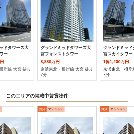
ッドタワーズ大
グランドミッドタワーズ大
グランドミッド
ワー
宮フォレストタワー
宮スカイタワー
万円
8,880万円
1億1,200万円
根岸線 大宮 徒歩
京浜東北・根岸線 大宮 徒歩
京浜東北・根岸線
7分
7分
このエリアの掲載中賃貸物件
ン
賃貸
マンション
賃貸
マンション