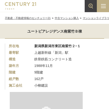
不動産・不動産情報のセンチュリー21
中古マンション購入
マンションライブラ
ユートピアレジデンス南紫竹Ｂ棟
所在地
新潟県新潟市東区南紫竹２−１
最寄駅
上越新幹線「新潟」駅
構造
鉄骨鉄筋コンクリート造
築年月
1988年11月
階建
9階建
総戸数
162戸
施工会社
小柳建設