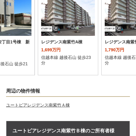
2丁目1号棟 新
レジデンス南紫竹A棟
レジデンス南紫
1,699万円
1,790万円
信越本線 越後石山 徒歩23
信越本線 越後石
分
分
後石山 徒歩21
周辺の物件情報
ユートピアレジデンス南紫竹Ａ棟
ユートピアレジデンス南紫竹Ｂ棟の
ご所有者様