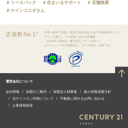
リースバック
住まいるサポート
店舗検索
ケインコスギさん
※同一屋号で売買・賃貸の両方を取り扱う不動産仲介フラン
No.1
店舗数
※
チャイズ業としての全国における店舗数
（2026年7月時点／東京商工リサーチ調べ）
センチュリー21の加盟店は、すべて独立・自営です。
運営会社について
会社情報
加盟のご案内
加盟店人材募集
個人情報保護方針
当サイトのご利用について
不動産に関するお問い合わせ
お客様相談室