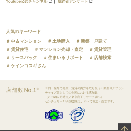
Youtube公式チャンネル
成約者アンケート
人気のキーワード
中古マンション
土地購入
新築一戸建て
賃貸住宅
マンション売却・査定
賃貸管理
リースバック
住まいるサポート
店舗検索
ケインコスギさん
※同一屋号で売買・賃貸の両方を取り扱う不動産仲介フラン
No.1
店舗数
※
チャイズ業としての全国における店舗数
（2026年7月時点／東京商工リサーチ調べ）
センチュリー21の加盟店は、すべて独立・自営です。