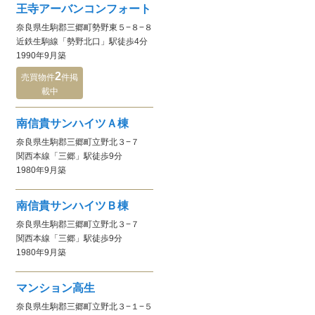
王寺アーバンコンフォート
奈良県生駒郡三郷町勢野東５−８−８
近鉄生駒線
「勢野北口」駅
徒歩4分
1990年9月
築
2
売買物件
件
掲
載中
南信貴サンハイツＡ棟
奈良県生駒郡三郷町立野北３−７
関西本線
「三郷」駅
徒歩9分
1980年9月
築
南信貴サンハイツＢ棟
奈良県生駒郡三郷町立野北３−７
関西本線
「三郷」駅
徒歩9分
1980年9月
築
マンション高生
奈良県生駒郡三郷町立野北３−１−５