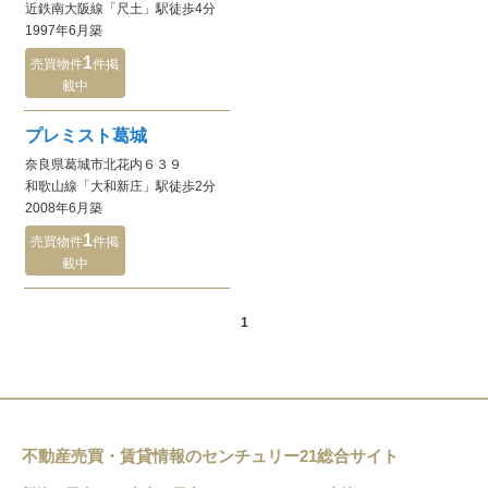
近鉄南大阪線
「尺土」駅
徒歩4分
1997年6月
築
1
売買物件
件
掲
載中
プレミスト葛城
奈良県葛城市北花内６３９
和歌山線
「大和新庄」駅
徒歩2分
2008年6月
築
1
売買物件
件
掲
載中
1
不動産売買・賃貸情報のセンチュリー21総合サイト