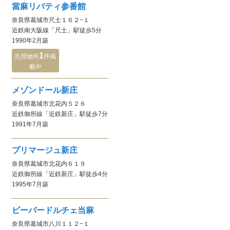
當麻リバティ参番館
奈良県葛城市尺土１６２−１
近鉄南大阪線
「尺土」駅
徒歩5分
1990年2月
築
1
売買物件
件
掲
載中
メゾンドール新庄
奈良県葛城市北花内５２６
近鉄御所線
「近鉄新庄」駅
徒歩7分
1991年7月
築
プリマージュ新庄
奈良県葛城市北花内６１９
近鉄御所線
「近鉄新庄」駅
徒歩4分
1995年7月
築
ビーバードルチェ当麻
奈良県葛城市八川１１２−１