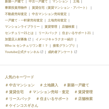
新築一戸建て
中古一戸建て
マンション
土地
事業投資用物件
賃貸住宅（賃貸マンション・アパート）
不動産売却査定
中古マンション売却査定
一戸建て・一軒家売却査定
土地売却査定
マンションライブラリー
賃貸管理
店舗検索
センチュリー21とは
リースバック
住まいるサポート21
加盟店人材募集
イメージキャラクター紹介
Who is センチュリワン君！？
接客グランプリ
Youtube公式チャンネル
成約者アンケート
人気のキーワード
中古マンション
土地購入
新築一戸建て
賃貸住宅
マンション売却・査定
賃貸管理
リースバック
住まいるサポート
店舗検索
ケインコスギさん