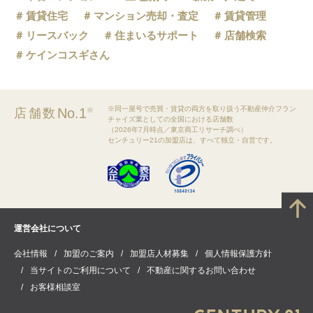
賃貸住宅
マンション売却・査定
賃貸管理
リースバック
住まいるサポート
店舗検索
ケインコスギさん
※同一屋号で売買・賃貸の両方を取り扱う不動産仲介フラン
No.1
店舗数
※
チャイズ業としての全国における店舗数
（2026年7月時点／東京商工リサーチ調べ）
センチュリー21の加盟店は、すべて独立・自営です。
運営会社について
会社情報
加盟のご案内
加盟店人材募集
個人情報保護方針
当サイトのご利用について
不動産に関するお問い合わせ
お客様相談室