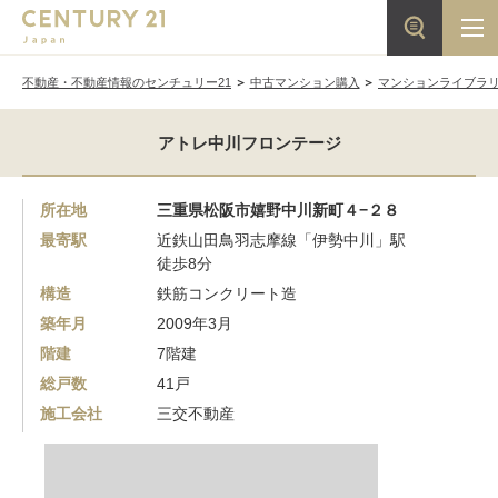
不動産・不動産情報のセンチュリー21
中古マンション購入
マンションライブラ
アトレ中川フロンテージ
所在地
三重県松阪市嬉野中川新町４−２８
最寄駅
近鉄山田鳥羽志摩線「伊勢中川」駅
徒歩8分
構造
鉄筋コンクリート造
築年月
2009年3月
階建
7階建
総戸数
41戸
施工会社
三交不動産